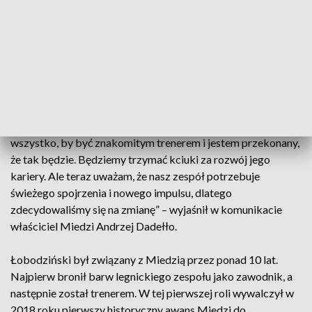
Czarę goryczy przelała poniedziałkowa porażka beniaminka
w Częstochowie z Rakowem (0:1). Drużyna trenera
Łobodzińskiego nie tylko przegrała, ale zaprezentowała się
kolejny raz bardzo słabo.
„Bardzo dziękujemy Wojtkowi za te wszystkie lata, a
szczególnie za wspaniałe emocje w ostatnim sezonie 1. ligi i
wiele radości oraz dumy, jakiej nam dostarczył. Wojtek ma
wszystko, by być znakomitym trenerem i jestem przekonany,
że tak będzie. Będziemy trzymać kciuki za rozwój jego
kariery. Ale teraz uważam, że nasz zespół potrzebuje
świeżego spojrzenia i nowego impulsu, dlatego
zdecydowaliśmy się na zmianę” – wyjaśnił w komunikacie
właściciel Miedzi Andrzej Dadełło.
Łobodziński był związany z Miedzią przez ponad 10 lat.
Najpierw bronił barw legnickiego zespołu jako zawodnik, a
następnie został trenerem. W tej pierwszej roli wywalczył w
2018 roku pierwszy historyczny awans Miedzi do