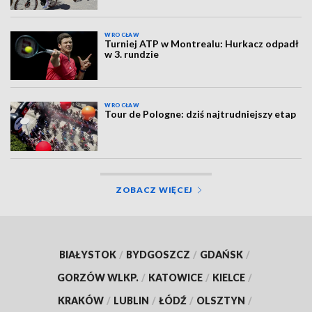
WROCŁAW
Turniej ATP w Montrealu: Hurkacz odpadł
w 3. rundzie
WROCŁAW
Tour de Pologne: dziś najtrudniejszy etap
ZOBACZ WIĘCEJ
BIAŁYSTOK
/
BYDGOSZCZ
/
GDAŃSK
/
GORZÓW WLKP.
/
KATOWICE
/
KIELCE
/
KRAKÓW
/
LUBLIN
/
ŁÓDŹ
/
OLSZTYN
/