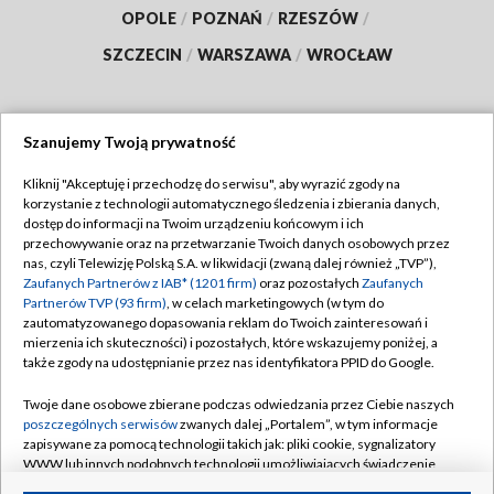
OPOLE
/
POZNAŃ
/
RZESZÓW
/
SZCZECIN
/
WARSZAWA
/
WROCŁAW
Szanujemy Twoją prywatność
Dołącz do nas:
Kliknij "Akceptuję i przechodzę do serwisu", aby wyrazić zgody na
korzystanie z technologii automatycznego śledzenia i zbierania danych,
TVP
dostęp do informacji na Twoim urządzeniu końcowym i ich
Abonament TVP
przechowywanie oraz na przetwarzanie Twoich danych osobowych przez
Regulamin TVP
nas, czyli Telewizję Polską S.A. w likwidacji (zwaną dalej również „TVP”),
Emisja w TVP
Polityka prywatności
Zaufanych Partnerów z IAB* (1201 firm)
oraz pozostałych
Zaufanych
Partnerów TVP (93 firm)
, w celach marketingowych (w tym do
Centrum informacji TVP
Moje zgody
zautomatyzowanego dopasowania reklam do Twoich zainteresowań i
mierzenia ich skuteczności) i pozostałych, które wskazujemy poniżej, a
Naziemna Telewizja Cyfrowa
Pomoc
także zgody na udostępnianie przez nas identyfikatora PPID do Google.
Sklep TVP
Biuro reklamy
Twoje dane osobowe zbierane podczas odwiedzania przez Ciebie naszych
Rada Programowa
Kontakt
poszczególnych serwisów
zwanych dalej „Portalem”, w tym informacje
zapisywane za pomocą technologii takich jak: pliki cookie, sygnalizatory
System NOS
WWW lub innych podobnych technologii umożliwiających świadczenie
dopasowanych i bezpiecznych usług, personalizację treści oraz reklam,
Informacje o nadawcy