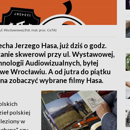
ul. Wystawowej (fot. mat. pras. CeTA)
ha Jerzego Hasa, już dziś o godz.
tanie skwerowi przy ul. Wystawowej,
nologii Audiowizualnych, byłej
e Wrocławiu. A od jutra do piątku
żna zobaczyć wybrane filmy Hasa.
olskich
ieł polskiej
aleziony w
kochaną” czy