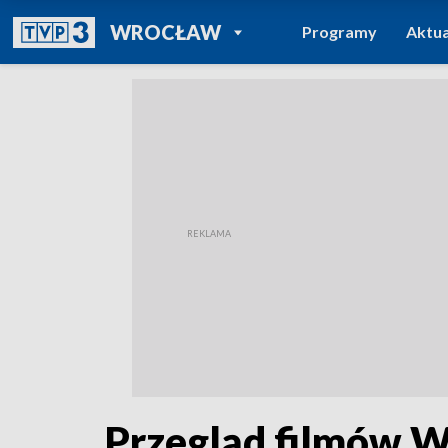
POWRÓT DO
WROCŁAW
Programy
Aktua
TVP REGIONY
Przegląd filmów W