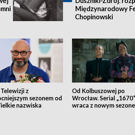
wej
Duszniki-Zdrój: rozp
omni
Międzynarodowy Fe
Chopinowski
Telewizji z
Od Kolbuszowej po
cniejszym sezonem od
Wrocław. Serial „1670
Wielkie nazwiska
wraca z nowym sezon