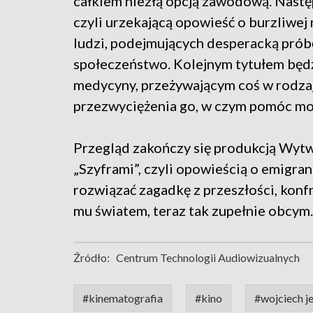
całkiem niezłą opcją zawodową. Nastę
czyli urzekającą opowieść o burzliwej 
ludzi, podejmujących desperacką próbę
społeczeństwo. Kolejnym tytułem będzi
medycyny, przeżywającym coś w rodza
przezwyciężenia go, w czym pomóc moż
Przegląd zakończy się produkcją Wyt
„Szyframi”, czyli opowieścią o emigranc
rozwiązać zagadkę z przeszłości, konf
mu światem, teraz tak zupełnie obcym.
Źródło:
Centrum Technologii Audiowizualnych
#kinematografia
#kino
#wojciech je