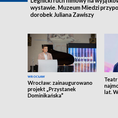
Legnicki ruch filmowy na wyjątko
wystawie. Muzeum Miedzi przyp
dorobek Juliana Zawiszy
WROCŁAW
Teatr 
Wrocław: zainaugurowano
najmo
projekt „Przystanek
lat. 
Dominikańska”