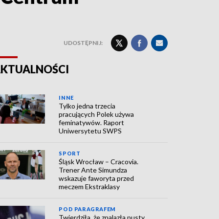
UDOSTĘPNIJ:
KTUALNOŚCI
INNE
Tylko jedna trzecia
pracujących Polek używa
feminatywów. Raport
Uniwersytetu SWPS
SPORT
Śląsk Wrocław – Cracovia.
Trener Ante Simundza
wskazuje faworyta przed
meczem Ekstraklasy
POD PARAGRAFEM
Twierdziła, że znalazła pusty