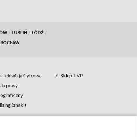
KÓW
/
LUBLIN
/
ŁÓDŹ
/
ROCŁAW
 Telewizja Cyfrowa
Sklep TVP
la prasy
tograficzny
sing (znaki)
klamy
Kontakt