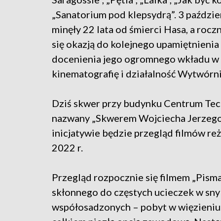
„Sanatorium pod klepsydrą”. 3 paździe
minęły 22 lata od śmierci Hasa, a roczn
się okazją do kolejnego upamiętnienia 
docenienia jego ogromnego wkładu w
kinematografię i działalność Wytwórn
Dziś skwer przy budynku Centrum Tec
nazwany „Skwerem Wojciecha Jerzego
inicjatywie będzie przegląd filmów r
2022 r.
Przegląd rozpocznie się filmem „Pismak
skłonnego do częstych ucieczek w sny 
współosadzonych – pobyt w więzieniu