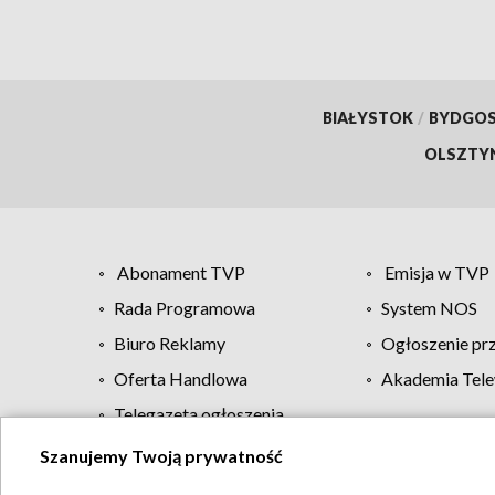
BIAŁYSTOK
/
BYDGO
OLSZTY
Abonament TVP
Emisja w TVP
Rada Programowa
System NOS
Biuro Reklamy
Ogłoszenie pr
Oferta Handlowa
Akademia Tele
Telegazeta ogłoszenia
Szanujemy Twoją prywatność
Regulamin TVP