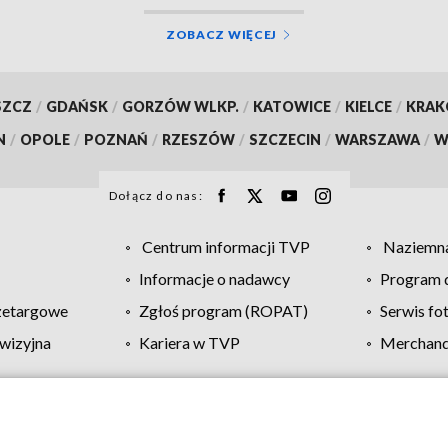
ZOBACZ WIĘCEJ
SZCZ
/
GDAŃSK
/
GORZÓW WLKP.
/
KATOWICE
/
KIELCE
/
KRA
N
/
OPOLE
/
POZNAŃ
/
RZESZÓW
/
SZCZECIN
/
WARSZAWA
/
W
Dołącz do nas:
Centrum informacji TVP
Naziemna
Informacje o nadawcy
Program d
zetargowe
Zgłoś program (ROPAT)
Serwis fo
wizyjna
Kariera w TVP
Merchandi
Polityka prywatności
Moje zgody
Pomoc
Biuro re