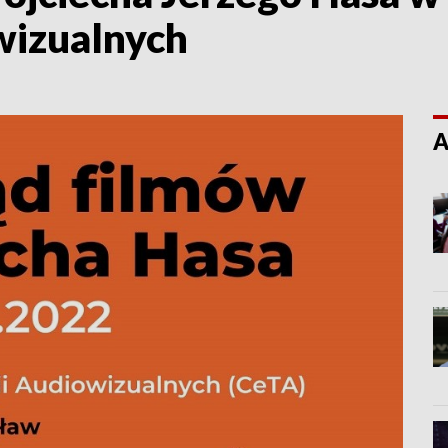
wizualnych
A