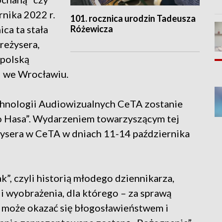
rnika 2022 r.
101. rocznica urodzin Tadeusza
Różewicza
ica ta stała
reżysera,
 polską
i we Wrocławiu.
hnologii Audiowizualnych CeTA zostanie
 Hasa”. Wydarzeniem towarzyszącym tej
eżysera w CeTA w dniach 11-14 października
”, czyli historią młodego dziennikarza,
i wyobrażenia, dla którego – za sprawą
 może okazać się błogosławieństwem i