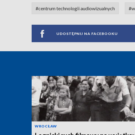
#centrum technologii audiowizualnych
#w
UDOSTĘPNIJ NA FACEBOOKU
WROCŁAW