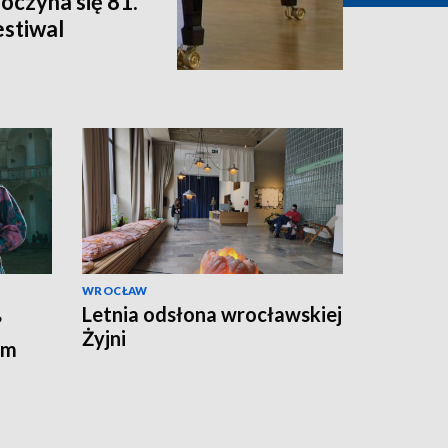
oczyna się 81.
stiwal
WROCŁAW
Letnia odsłona wrocławskiej
”
Żyjni
em