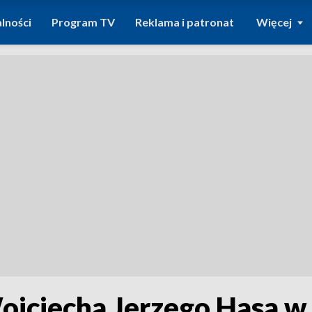
lności
Program TV
Reklama i patronat
Więcej
ojciecha Jerzego Hasa 