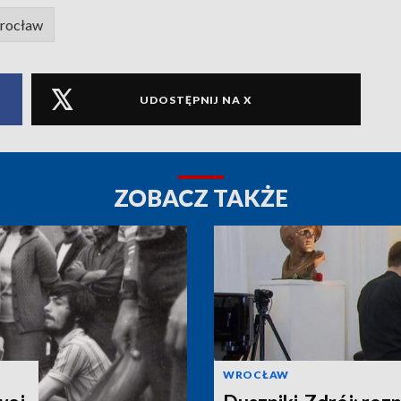
rocław
UDOSTĘPNIJ NA X
ZOBACZ TAKŻE
WROCŁAW