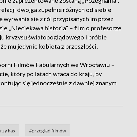
pnie zaprezentowane zostaną „Pożegnania”,
relacji dwojga zupełnie różnych od siebie
 wyrwania się z ról przypisanych im przez
e „Nieciekawa historia” – film o profesorze
ju kryzysu światopoglądowego i próbie
e mu jedynie kobieta z przeszłości.
wórni Filmów Fabularnych we Wrocławiu –
ie, który po latach wraca do kraju, by
rontując się jednocześnie z dawniej znanym
rzy has
#przegląd filmów