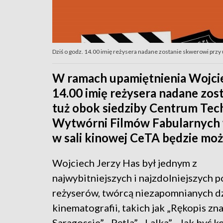
Dziś o godz. 14.00 imię reżysera nadane zostanie skwerowi przy 
W ramach upamiętnienia Wojciec
14.00 imię reżysera nadane zos
tuż obok siedziby Centrum Tech
Wytwórni Filmów Fabularnych w
w sali kinowej CeTA będzie mo
Wojciech Jerzy Has był jednym z
najwybitniejszych i najzdolniejszych p
reżyserów, twórcą niezapomnianych dz
kinematografii, takich jak „Rękopis zn
Saragossie”, „Pętla”, „Lalka”, „Jak być 