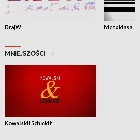
DrajW
Motoklasa
MNIEJSZOŚCI
Kowalski i Schmidt