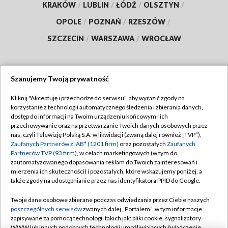
KRAKÓW
/
LUBLIN
/
ŁÓDŹ
/
OLSZTYN
/
OPOLE
/
POZNAŃ
/
RZESZÓW
/
SZCZECIN
/
WARSZAWA
/
WROCŁAW
Szanujemy Twoją prywatność
Dołącz do nas:
Kliknij "Akceptuję i przechodzę do serwisu", aby wyrazić zgody na
korzystanie z technologii automatycznego śledzenia i zbierania danych,
TVP
dostęp do informacji na Twoim urządzeniu końcowym i ich
Abonament TVP
przechowywanie oraz na przetwarzanie Twoich danych osobowych przez
Regulamin TVP
nas, czyli Telewizję Polską S.A. w likwidacji (zwaną dalej również „TVP”),
Emisja w TVP
Polityka prywatności
Zaufanych Partnerów z IAB* (1201 firm)
oraz pozostałych
Zaufanych
Partnerów TVP (93 firm)
, w celach marketingowych (w tym do
Centrum informacji TVP
Moje zgody
zautomatyzowanego dopasowania reklam do Twoich zainteresowań i
mierzenia ich skuteczności) i pozostałych, które wskazujemy poniżej, a
Naziemna Telewizja Cyfrowa
Pomoc
także zgody na udostępnianie przez nas identyfikatora PPID do Google.
Sklep TVP
Biuro reklamy
Twoje dane osobowe zbierane podczas odwiedzania przez Ciebie naszych
Rada Programowa
Kontakt
poszczególnych serwisów
zwanych dalej „Portalem”, w tym informacje
zapisywane za pomocą technologii takich jak: pliki cookie, sygnalizatory
System NOS
WWW lub innych podobnych technologii umożliwiających świadczenie