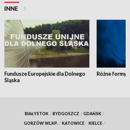
INNE
Fundusze Europejskie dla Dolnego
Różne formy t
Śląska
BIAŁYSTOK
/
BYDGOSZCZ
/
GDAŃSK
/
GORZÓW WLKP.
/
KATOWICE
/
KIELCE
/