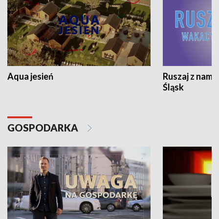
Aqua jesień
Ruszaj z nami
Śląsk
GOSPODARKA