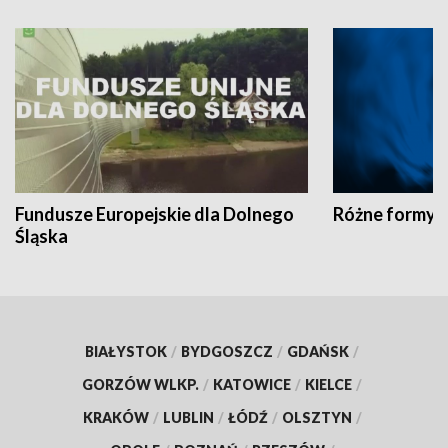
Fundusze Europejskie dla Dolnego
Różne formy t
Śląska
BIAŁYSTOK
/
BYDGOSZCZ
/
GDAŃSK
/
GORZÓW WLKP.
/
KATOWICE
/
KIELCE
/
KRAKÓW
/
LUBLIN
/
ŁÓDŹ
/
OLSZTYN
/