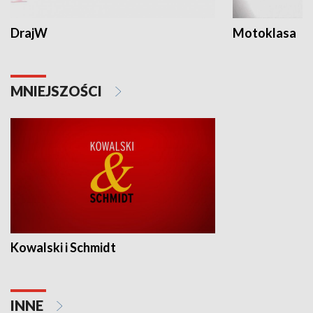
DrajW
Motoklasa
MNIEJSZOŚCI
Kowalski i Schmidt
INNE