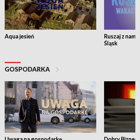
Aqua jesień
Ruszaj z nami
Śląsk
GOSPODARKA
Uwaga na gospodarkę
Dobry Biznes