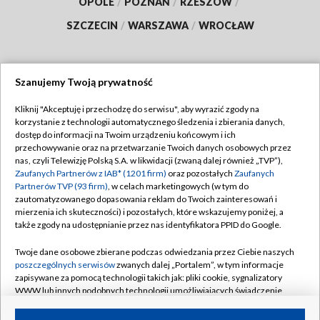
OPOLE
/
POZNAŃ
/
RZESZÓW
/
SZCZECIN
/
WARSZAWA
/
WROCŁAW
Szanujemy Twoją prywatność
Dołącz do nas:
Kliknij "Akceptuję i przechodzę do serwisu", aby wyrazić zgody na
korzystanie z technologii automatycznego śledzenia i zbierania danych,
TVP
dostęp do informacji na Twoim urządzeniu końcowym i ich
Abonament TVP
przechowywanie oraz na przetwarzanie Twoich danych osobowych przez
Regulamin TVP
nas, czyli Telewizję Polską S.A. w likwidacji (zwaną dalej również „TVP”),
Emisja w TVP
Polityka prywatności
Zaufanych Partnerów z IAB* (1201 firm)
oraz pozostałych
Zaufanych
Partnerów TVP (93 firm)
, w celach marketingowych (w tym do
Centrum informacji TVP
Moje zgody
zautomatyzowanego dopasowania reklam do Twoich zainteresowań i
mierzenia ich skuteczności) i pozostałych, które wskazujemy poniżej, a
Naziemna Telewizja Cyfrowa
Pomoc
także zgody na udostępnianie przez nas identyfikatora PPID do Google.
Sklep TVP
Biuro reklamy
Twoje dane osobowe zbierane podczas odwiedzania przez Ciebie naszych
Rada Programowa
Kontakt
poszczególnych serwisów
zwanych dalej „Portalem”, w tym informacje
zapisywane za pomocą technologii takich jak: pliki cookie, sygnalizatory
System NOS
WWW lub innych podobnych technologii umożliwiających świadczenie
dopasowanych i bezpiecznych usług, personalizację treści oraz reklam,
Informacje o nadawcy
Kanały
udostępnianie funkcji mediów społecznościowych oraz analizowanie