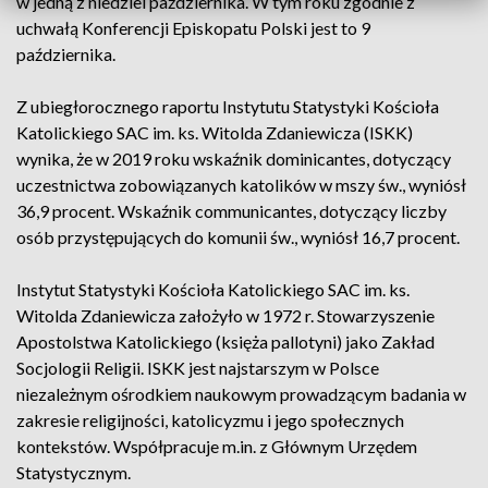
w jedną z niedziel października. W tym roku zgodnie z
uchwałą Konferencji Episkopatu Polski jest to 9
października.
Z ubiegłorocznego raportu Instytutu Statystyki Kościoła
Katolickiego SAC im. ks. Witolda Zdaniewicza (ISKK)
wynika, że w 2019 roku wskaźnik dominicantes, dotyczący
uczestnictwa zobowiązanych katolików w mszy św., wyniósł
36,9 procent. Wskaźnik communicantes, dotyczący liczby
osób przystępujących do komunii św., wyniósł 16,7 procent.
Instytut Statystyki Kościoła Katolickiego SAC im. ks.
Witolda Zdaniewicza założyło w 1972 r. Stowarzyszenie
Apostolstwa Katolickiego (księża pallotyni) jako Zakład
Socjologii Religii. ISKK jest najstarszym w Polsce
niezależnym ośrodkiem naukowym prowadzącym badania w
zakresie religijności, katolicyzmu i jego społecznych
kontekstów. Współpracuje m.in. z Głównym Urzędem
Statystycznym.