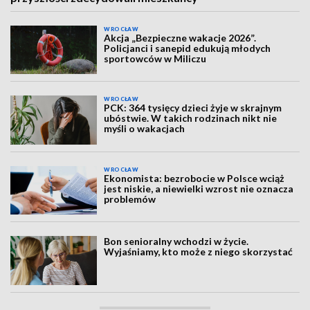
WROCŁAW
Akcja „Bezpieczne wakacje 2026”.
Policjanci i sanepid edukują młodych
sportowców w Miliczu
WROCŁAW
PCK: 364 tysięcy dzieci żyje w skrajnym
ubóstwie. W takich rodzinach nikt nie
myśli o wakacjach
WROCŁAW
Ekonomista: bezrobocie w Polsce wciąż
jest niskie, a niewielki wzrost nie oznacza
problemów
Bon senioralny wchodzi w życie.
Wyjaśniamy, kto może z niego skorzystać