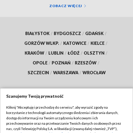
ZOBACZ WIĘCEJ
BIAŁYSTOK
/
BYDGOSZCZ
/
GDAŃSK
/
GORZÓW WLKP.
/
KATOWICE
/
KIELCE
/
KRAKÓW
/
LUBLIN
/
ŁÓDŹ
/
OLSZTYN
/
OPOLE
/
POZNAŃ
/
RZESZÓW
/
SZCZECIN
/
WARSZAWA
/
WROCŁAW
Szanujemy Twoją prywatność
Dołącz do nas:
Kliknij "Akceptuję i przechodzę do serwisu", aby wyrazić zgody na
korzystanie z technologii automatycznego śledzenia i zbierania danych,
TVP
dostęp do informacji na Twoim urządzeniu końcowym i ich
Abonament TVP
przechowywanie oraz na przetwarzanie Twoich danych osobowych przez
Regulamin TVP
nas, czyli Telewizję Polską S.A. w likwidacji (zwaną dalej również „TVP”),