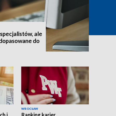
pecjalistów, ale
t dopasowane do
y
WROCŁAW
ch i
Ranking karier