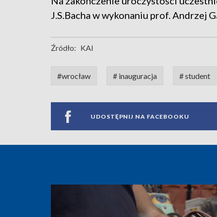
Na zakończenie uroczystości uczestnic
J.S.Bacha w wykonaniu prof. Andrzej G
Źródło:
KAI
#wrocław
# inauguracja
# student
UDOSTĘPNIJ NA FACEBOOKU