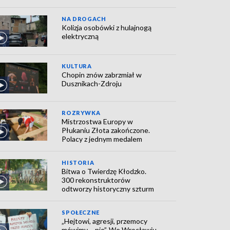
NA DROGACH
Kolizja osobówki z hulajnogą
elektryczną
KULTURA
Chopin znów zabrzmiał w
Dusznikach-Zdroju
ROZRYWKA
Mistrzostwa Europy w
Płukaniu Złota zakończone.
Polacy z jednym medalem
HISTORIA
Bitwa o Twierdzę Kłodzko.
300 rekonstruktorów
odtworzy historyczny szturm
SPOŁECZNE
„Hejtowi, agresji, przemocy
mówimy – nie”. We Wrocławiu