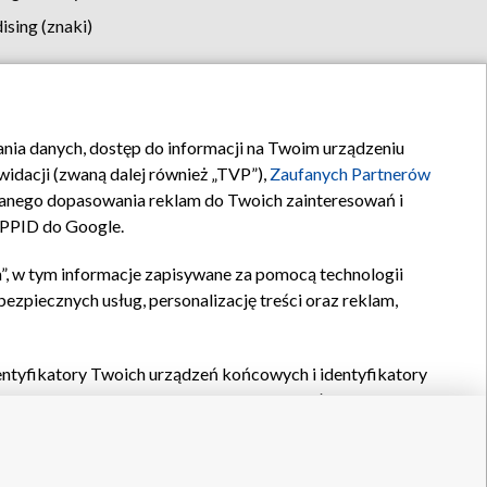
sing (znaki)
klamy
Kontakt
rania danych, dostęp do informacji na Twoim urządzeniu
idacji (zwaną dalej również „TVP”),
Zaufanych Partnerów
anego dopasowania reklam do Twoich zainteresowań i
a PPID do Google.
”, w tym informacje zapisywane za pomocą technologii
zpiecznych usług, personalizację treści oraz reklam,
identyfikatory Twoich urządzeń końcowych i identyfikatory
P,
Zaufanych Partnerów z IAB
oraz pozostałych
Zaufanych
 wyboru podstawowych reklam, wyboru spersonalizowanych
ch treści, pomiaru wydajności reklam, pomiaru wydajności
nia bezpieczeństwa, zapobiegania oszustwom i usuwania