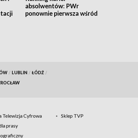
absolwentów: PWr
tacji
ponownie pierwsza wśród
uczelni technicznych
KÓW
/
LUBLIN
/
ŁÓDŹ
/
ROCŁAW
 Telewizja Cyfrowa
Sklep TVP
la prasy
tograficzny