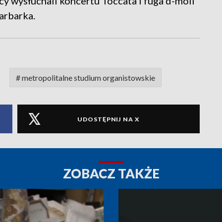
y wysłuchali koncertu Toccata i fuga d-moll
arbarka.
# metropolitalne studium organistowskie
UDOSTĘPNIJ NA X
ZOBACZ TAKŻE