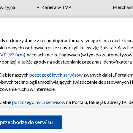
wizyjna
Kariera w TVP
Merchandi
Polityka prywatności
Moje zgody
Pomoc
Biuro re
ody na korzystanie z technologii automatycznego śledzenia i zbie
 danych osobowych przez nas, czyli Telewizję Polską S.A. w likw
VP (93 firm)
, w celach marketingowych (w tym do zautomatyzow
 poniżej, a także zgody na udostępnianie przez nas identyfikator
Ciebie naszych
poszczególnych serwisów
zwanych dalej „Portalem
obnych technologii umożliwiających świadczenie dopasowanych i be
zowanie ruchu w Internecie.
Ciebie
poszczególnych serwisów
na Portalu, takie jak adresy IP, 
sach Portalu czy historia odwiedzin będą przetwarzane przez TV
ji: przechowywania informacji na urządzeniu lub dostęp do nich,
©2026 Telewizja Polska S.A. w likwidacji
 przechodzę do serwisu
enia profilu spersonalizowanych treści, wyboru spersonalizowany
inii odbiorców, opracowywania i ulepszania produktów, zapewnie