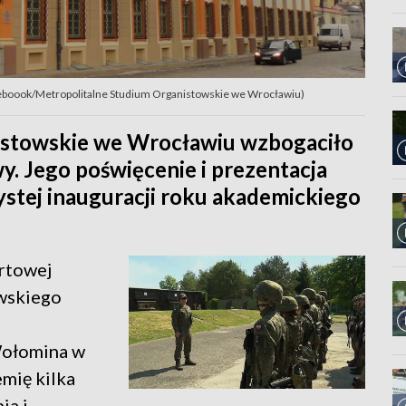
ceboook/Metropolitalne Studium Organistowskie we Wrocławiu)
istowskie we Wrocławiu wzbogaciło
. Jego poświęcenie i prezentacja
stej inauguracji roku akademickiego
ertowej
wskiego
Wołomina w
mię kilka
ia i