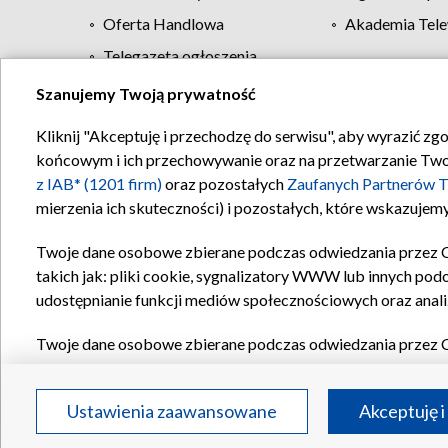
Oferta Handlowa
Akademia Tele
Telegazeta ogłoszenia
Szanujemy Twoją prywatność
Regulamin TVP
Kliknij "Akceptuję i przechodzę do serwisu", aby wyrazić zg
końcowym i ich przechowywanie oraz na przetwarzanie Twoich
z IAB* (1201 firm)
oraz pozostałych
Zaufanych Partnerów T
mierzenia ich skuteczności) i pozostałych, które wskazujemy
Twoje dane osobowe zbierane podczas odwiedzania przez 
takich jak: pliki cookie, sygnalizatory WWW lub innych pod
udostępnianie funkcji mediów społecznościowych oraz anali
Twoje dane osobowe zbierane podczas odwiedzania przez 
plików cookie, informacje o Twoich wyszukiwaniach w serwi
Partnerów TVP
dla realizacji następujących celów i funkc
Ustawienia zaawansowane
Akceptuję i
reklam, tworzenia profilu spersonalizowanych reklam, tworz
treści, stosowania badań rynkowych w celu generowania op