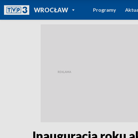
POWRÓT DO
WROCŁAW
Programy
Aktua
TVP REGIONY
Inauguracja roku 