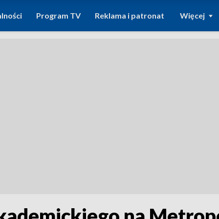
lności
Program TV
Reklama i patronat
Więcej
akademickiego na Metrop