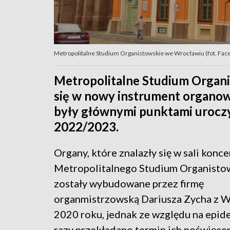
Metropolitalne Studium Organistowskie we Wrocławiu (fot. Fa
Metropolitalne Studium Organ
się w nowy instrument organowy
były głównymi punktami uroczy
2022/2023.
Organy, które znalazły się w sali konc
Metropolitalnego Studium Organisto
zostały wybudowane przez firmę
organmistrzowską Dariusza Zycha z 
2020 roku, jednak ze względu na epide
razy przekładano termin ich poświęcen