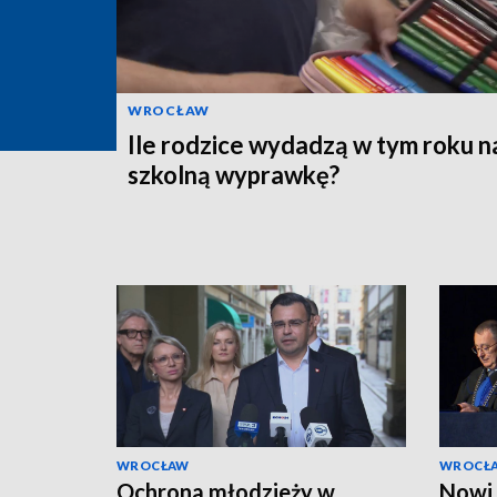
WROCŁAW
Ile rodzice wydadzą w tym roku n
szkolną wyprawkę?
WROCŁAW
WROCŁ
Ochrona młodzieży w
Nowi 