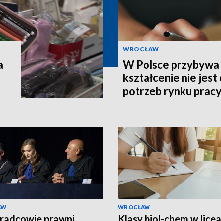
WROCŁAW
a
W Polsce przybywa s
kształcenie nie jes
potrzeb rynku prac
AW
WROCŁAW
radcowie prawni
Klasy biol-chem w licea