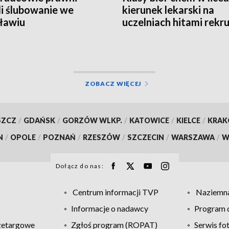
li ślubowanie we
kierunek lekarski na
ławiu
uczelniach hitami rekru
ZOBACZ WIĘCEJ
SZCZ
/
GDAŃSK
/
GORZÓW WLKP.
/
KATOWICE
/
KIELCE
/
KRA
N
/
OPOLE
/
POZNAŃ
/
RZESZÓW
/
SZCZECIN
/
WARSZAWA
/
W
Dołącz do nas:
Centrum informacji TVP
Naziemna
Informacje o nadawcy
Program d
zetargowe
Zgłoś program (ROPAT)
Serwis fo