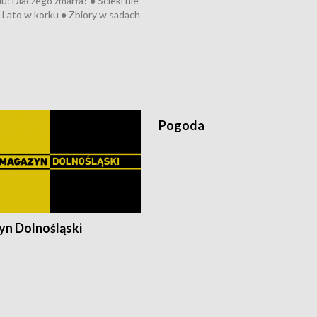
: Dlaczego zmarła? ● Ścieki nie
● Lato w korku ● Zbiory w sadach
a kółkiem ● Złoto dla...
h ● Mrożonki dla zwierząt
Pogoda
n Dolnośląski