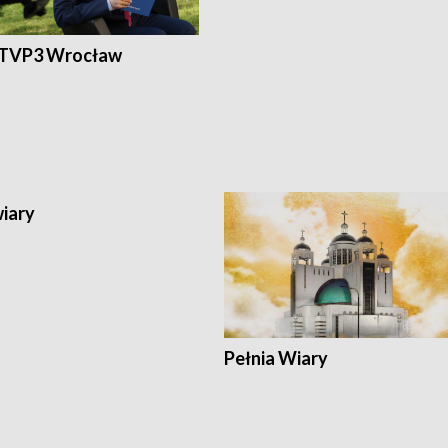
 TVP3 Wrocław
wiary
Pełnia Wiary