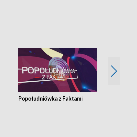
Z Unią na Ty
Popołudniówka z Faktami