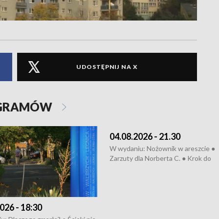
UDOSTĘPNIJ NA X
OGRAMÓW
04.08.2026 - 21.30
W wydaniu: Nożownik w areszcie ●
Zarzuty dla Norberta C. ● Krok do
obwodnicy ● Miliony na ochronę ●
Oddział jak nowy ● Rynek ma być zi
● Inkubator w ognisku ● Rodzic też
pacjent ● Trzeba ratować lekarza
026 - 18:30