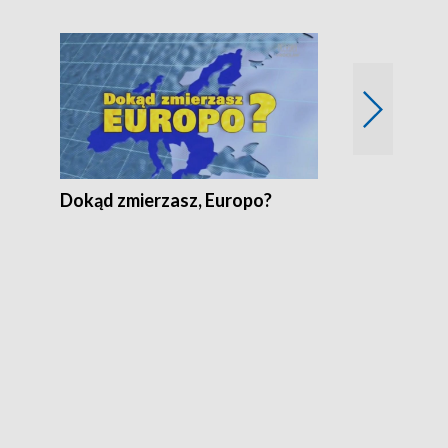
Fakty Komen
Dokąd zmierzasz, Europo?