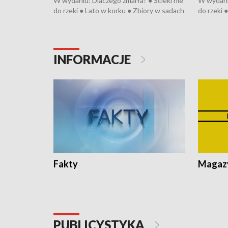
W wydaniu: Dlaczego zmarła? ● Ścieki nie
W wydaniu
do rzeki ● Lato w korku ● Zbiory w sadach
do rzeki 
● Senior za kółkiem ● Złoto dla...
● Senior z
cierpiwych ● Mrożonki dla zwierząt
cierpiwyc
INFORMACJE
Fakty
Magazy
PUBLICYSTYKA