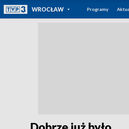
POWRÓT DO
WROCŁAW
Programy
Aktua
TVP REGIONY
Dobrze już było...