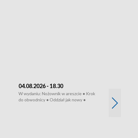
04.08.2026 - 18.30
03.08.2026 - 
W wydaniu: Nożownik w areszcie ● Krok
W wydaniu: Zarz
do obwodnicy ● Oddział jak nowy ●
Wjechał na cho
Rodzic też pacjent ● Rynek ma być
● Węzły do remo
elony
zielony ● Inkubtor w ognisku ● Trzeba
Syreny nie dla w
ratować lekarza
teatrze ● Koncer
„Cud” w Legnicy