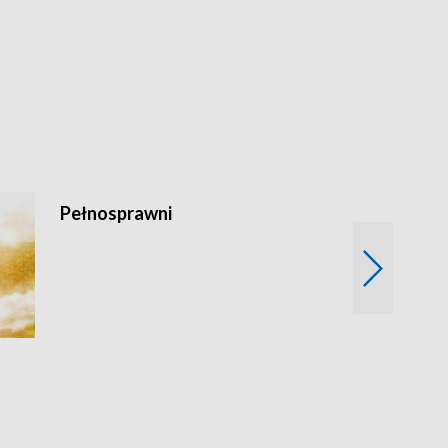
Pełnosprawni
Bezpieczny 