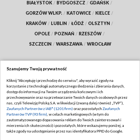
BIAŁYSTOK
/
BYDGOSZCZ
/
GDAŃSK
/
GORZÓW WLKP.
/
KATOWICE
/
KIELCE
/
KRAKÓW
/
LUBLIN
/
ŁÓDŹ
/
OLSZTYN
/
OPOLE
/
POZNAŃ
/
RZESZÓW
/
SZCZECIN
/
WARSZAWA
/
WROCŁAW
Szanujemy Twoją prywatność
Dołącz do nas:
Kliknij "Akceptuję i przechodzę do serwisu", aby wyrazić zgody na
korzystanie z technologii automatycznego śledzenia i zbierania danych,
TVP
dostęp do informacji na Twoim urządzeniu końcowym i ich
Abonament TVP
przechowywanie oraz na przetwarzanie Twoich danych osobowych przez
Regulamin TVP
nas, czyli Telewizję Polską S.A. w likwidacji (zwaną dalej również „TVP”),
Emisja w TVP
Polityka prywatności
Zaufanych Partnerów z IAB* (1201 firm)
oraz pozostałych
Zaufanych
Partnerów TVP (93 firm)
, w celach marketingowych (w tym do
Centrum informacji TVP
Moje zgody
zautomatyzowanego dopasowania reklam do Twoich zainteresowań i
mierzenia ich skuteczności) i pozostałych, które wskazujemy poniżej, a
Naziemna Telewizja Cyfrowa
Pomoc
także zgody na udostępnianie przez nas identyfikatora PPID do Google.
Sklep TVP
Biuro reklamy