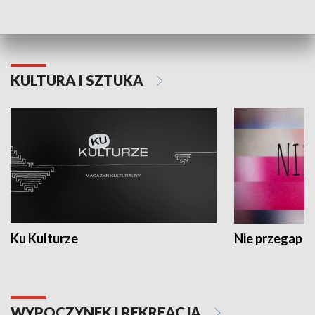
Dlaczego krowa...
Energia Przysz
KULTURA I SZTUKA
Ku Kulturze
Nie przegap
WYPOCZYNEK I REKREACJA