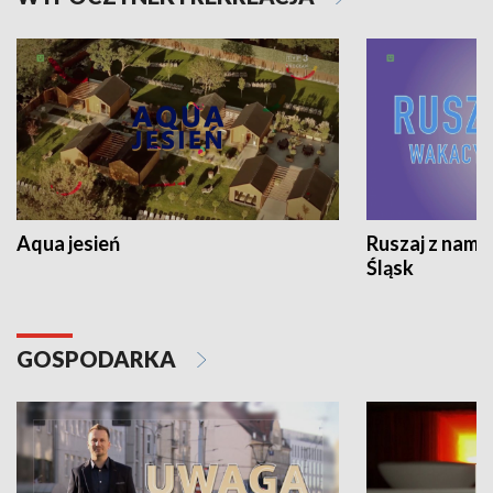
Aqua jesień
Ruszaj z nami
Śląsk
GOSPODARKA