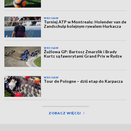
WROCŁAW
Turniej ATP w Montrealu: Holender van de
Zandschulp kolejnym rywalem Hurkacza
WROCŁAW
Żużlowa GP: Bartosz Zmarzlik i Brady
Kurtz są faworytami Grand Prix w Rydze
WROCŁAW
Tour de Pologne – dziś etap do Karpacza
ZOBACZ WIĘCEJ