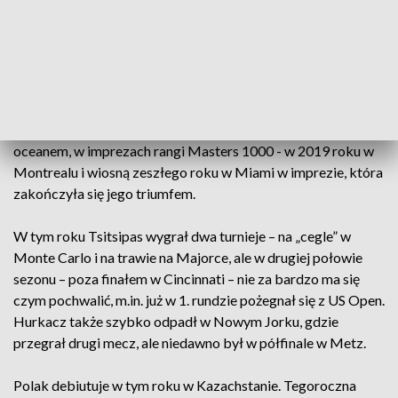
24-letni ateńczyk to jeden z rywali, który najczęściej staje na
drodze Polaka. Od ich pierwszego pojedynku minęło
niespełna cztery lata, a mają ich już za sobą osiem. Bilans jest
korzystny dla Tsitsipasa: 6-2.
Podopieczny amerykańskiego trenera Craiga Boyntona
wygrywa co czwarty mecz. Oba zwycięstwa odniósł za
oceanem, w imprezach rangi Masters 1000 - w 2019 roku w
Montrealu i wiosną zeszłego roku w Miami w imprezie, która
zakończyła się jego triumfem.
W tym roku Tsitsipas wygrał dwa turnieje – na „cegle” w
Monte Carlo i na trawie na Majorce, ale w drugiej połowie
sezonu – poza finałem w Cincinnati – nie za bardzo ma się
czym pochwalić, m.in. już w 1. rundzie pożegnał się z US Open.
Hurkacz także szybko odpadł w Nowym Jorku, gdzie
przegrał drugi mecz, ale niedawno był w półfinale w Metz.
Polak debiutuje w tym roku w Kazachstanie. Tegoroczna