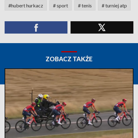
#hubert hurkacz
# sport
# tenis
# turniej atp
ZOBACZ TAKŻE