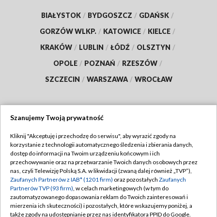
BIAŁYSTOK
/
BYDGOSZCZ
/
GDAŃSK
/
GORZÓW WLKP.
/
KATOWICE
/
KIELCE
/
KRAKÓW
/
LUBLIN
/
ŁÓDŹ
/
OLSZTYN
/
OPOLE
/
POZNAŃ
/
RZESZÓW
/
SZCZECIN
/
WARSZAWA
/
WROCŁAW
Szanujemy Twoją prywatność
Dołącz do nas:
Kliknij "Akceptuję i przechodzę do serwisu", aby wyrazić zgody na
korzystanie z technologii automatycznego śledzenia i zbierania danych,
TVP
dostęp do informacji na Twoim urządzeniu końcowym i ich
Abonament TVP
przechowywanie oraz na przetwarzanie Twoich danych osobowych przez
Regulamin TVP
nas, czyli Telewizję Polską S.A. w likwidacji (zwaną dalej również „TVP”),
Emisja w TVP
Polityka prywatności
Zaufanych Partnerów z IAB* (1201 firm)
oraz pozostałych
Zaufanych
Partnerów TVP (93 firm)
, w celach marketingowych (w tym do
Centrum informacji TVP
Moje zgody
zautomatyzowanego dopasowania reklam do Twoich zainteresowań i
mierzenia ich skuteczności) i pozostałych, które wskazujemy poniżej, a
Naziemna Telewizja Cyfrowa
Pomoc
także zgody na udostępnianie przez nas identyfikatora PPID do Google.