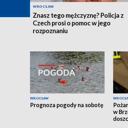
WROCŁAW
Znasz tego mężczyznę? Policja z
Czech prosi o pomoc w jego
rozpoznaniu
WROCŁAW
WROCŁ
Prognoza pogody na sobotę
Pożar
w Brz
doszc