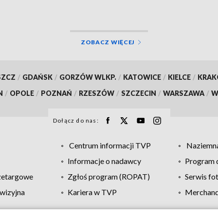
ZOBACZ WIĘCEJ
SZCZ
/
GDAŃSK
/
GORZÓW WLKP.
/
KATOWICE
/
KIELCE
/
KRA
N
/
OPOLE
/
POZNAŃ
/
RZESZÓW
/
SZCZECIN
/
WARSZAWA
/
W
Dołącz do nas:
Centrum informacji TVP
Naziemna
Informacje o nadawcy
Program d
zetargowe
Zgłoś program (ROPAT)
Serwis fo
wizyjna
Kariera w TVP
Merchandi