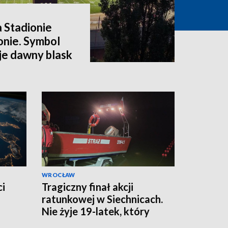
a Stadionie
onie. Symbol
e dawny blask
WROCŁAW
ci
Tragiczny finał akcji
ratunkowej w Siechnicach.
Nie żyje 19-latek, który
ratował kolegę