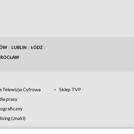
KÓW
/
LUBLIN
/
ŁÓDŹ
/
ROCŁAW
 Telewizja Cyfrowa
Sklep TVP
la prasy
tograficzny
sing (znaki)