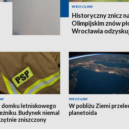
WROCŁAW
Historyczny znicz n
Olimpijskim znów pł
Wrocławia odzyskuj
AW
WROCŁAW
 domku letniskowego
W pobliżu Ziemi przele
eźniku. Budynek niemal
planetoida
zętnie zniszczony