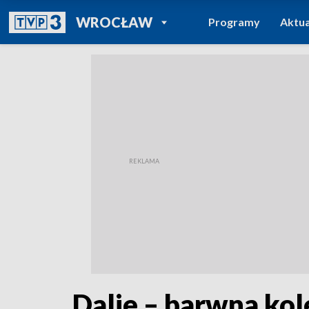
POWRÓT DO
WROCŁAW
Programy
Aktua
TVP REGIONY
Dalie – barwna ko