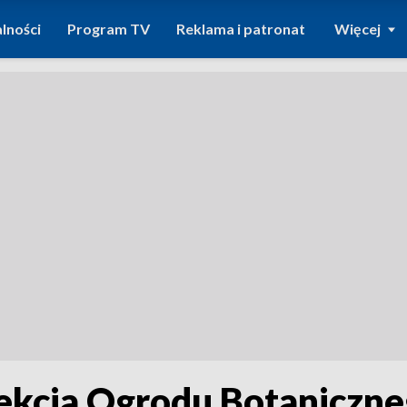
lności
Program TV
Reklama i patronat
Więcej
lekcja Ogrodu Botaniczn