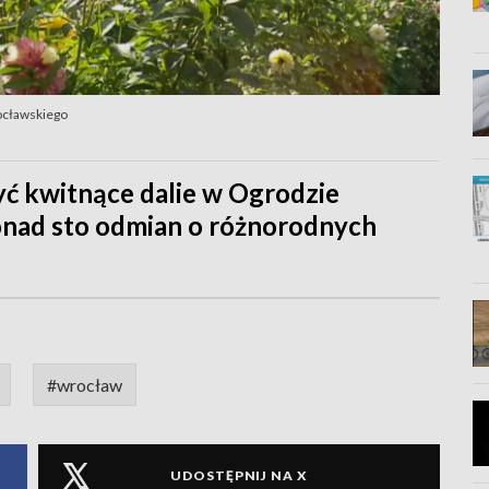
ocławskiego
yć kwitnące dalie w Ogrodzie
ponad sto odmian o różnorodnych
#wrocław
UDOSTĘPNIJ NA X