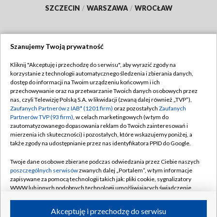
SZCZECIN
/
WARSZAWA
/
WROCŁAW
Szanujemy Twoją prywatność
Dołącz do nas:
Kliknij "Akceptuję i przechodzę do serwisu", aby wyrazić zgody na
korzystanie z technologii automatycznego śledzenia i zbierania danych,
TVP
dostęp do informacji na Twoim urządzeniu końcowym i ich
Abonament TVP
przechowywanie oraz na przetwarzanie Twoich danych osobowych przez
Regulamin TVP
nas, czyli Telewizję Polską S.A. w likwidacji (zwaną dalej również „TVP”),
Emisja w TVP
Polityka prywatności
Zaufanych Partnerów z IAB* (1201 firm)
oraz pozostałych
Zaufanych
Partnerów TVP (93 firm)
, w celach marketingowych (w tym do
Centrum informacji TVP
Moje zgody
zautomatyzowanego dopasowania reklam do Twoich zainteresowań i
mierzenia ich skuteczności) i pozostałych, które wskazujemy poniżej, a
Naziemna Telewizja Cyfrowa
Pomoc
także zgody na udostępnianie przez nas identyfikatora PPID do Google.
Sklep TVP
Biuro reklamy
Twoje dane osobowe zbierane podczas odwiedzania przez Ciebie naszych
Rada Programowa
Kontakt
poszczególnych serwisów
zwanych dalej „Portalem”, w tym informacje
zapisywane za pomocą technologii takich jak: pliki cookie, sygnalizatory
System NOS
WWW lub innych podobnych technologii umożliwiających świadczenie
dopasowanych i bezpiecznych usług, personalizację treści oraz reklam,
Informacje o nadawcy
Kanały
udostępnianie funkcji mediów społecznościowych oraz analizowanie
Akceptuję i przechodzę do serwisu
ruchu w Internecie.
Program dla prasy