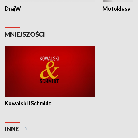
DrajW
Motoklasa
MNIEJSZOŚCI
Kowalski i Schmidt
INNE