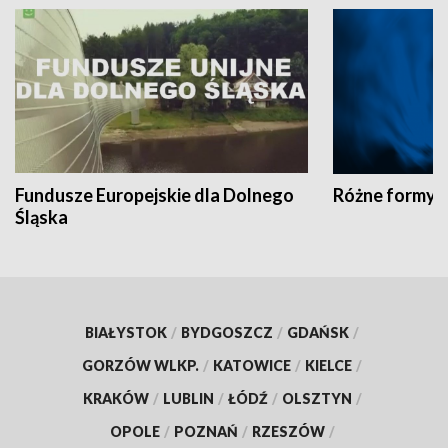
Fundusze Europejskie dla Dolnego
Różne formy t
Śląska
BIAŁYSTOK
/
BYDGOSZCZ
/
GDAŃSK
/
GORZÓW WLKP.
/
KATOWICE
/
KIELCE
/
KRAKÓW
/
LUBLIN
/
ŁÓDŹ
/
OLSZTYN
/
OPOLE
/
POZNAŃ
/
RZESZÓW
/