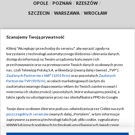
OPOLE
/
POZNAŃ
/
RZESZÓW
/
SZCZECIN
/
WARSZAWA
/
WROCŁAW
Szanujemy Twoją prywatność
Dołącz do nas:
Kliknij "Akceptuję i przechodzę do serwisu", aby wyrazić zgody na
korzystanie z technologii automatycznego śledzenia i zbierania danych,
TVP
dostęp do informacji na Twoim urządzeniu końcowym i ich
Abonament TVP
przechowywanie oraz na przetwarzanie Twoich danych osobowych przez
Regulamin TVP
nas, czyli Telewizję Polską S.A. w likwidacji (zwaną dalej również „TVP”),
Emisja w TVP
Polityka prywatności
Zaufanych Partnerów z IAB* (1201 firm)
oraz pozostałych
Zaufanych
Partnerów TVP (93 firm)
, w celach marketingowych (w tym do
Centrum informacji TVP
Moje zgody
zautomatyzowanego dopasowania reklam do Twoich zainteresowań i
mierzenia ich skuteczności) i pozostałych, które wskazujemy poniżej, a
Naziemna Telewizja Cyfrowa
Pomoc
także zgody na udostępnianie przez nas identyfikatora PPID do Google.
Sklep TVP
Biuro reklamy
Twoje dane osobowe zbierane podczas odwiedzania przez Ciebie naszych
Rada Programowa
Kontakt
poszczególnych serwisów
zwanych dalej „Portalem”, w tym informacje
zapisywane za pomocą technologii takich jak: pliki cookie, sygnalizatory
System NOS
WWW lub innych podobnych technologii umożliwiających świadczenie
dopasowanych i bezpiecznych usług, personalizację treści oraz reklam,
Informacje o nadawcy
Kanały