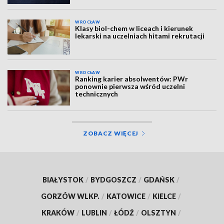
WROCŁAW
Klasy biol-chem w liceach i kierunek
lekarski na uczelniach hitami rekrutacji
WROCŁAW
Ranking karier absolwentów: PWr
ponownie pierwsza wśród uczelni
technicznych
ZOBACZ WIĘCEJ
BIAŁYSTOK
/
BYDGOSZCZ
/
GDAŃSK
/
GORZÓW WLKP.
/
KATOWICE
/
KIELCE
/
KRAKÓW
/
LUBLIN
/
ŁÓDŹ
/
OLSZTYN
/