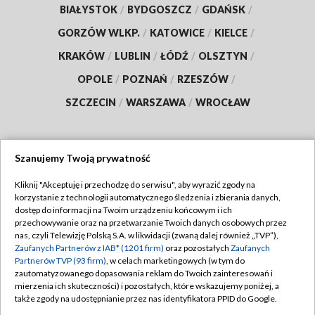
BIAŁYSTOK
/
BYDGOSZCZ
/
GDAŃSK
/
GORZÓW WLKP.
/
KATOWICE
/
KIELCE
/
KRAKÓW
/
LUBLIN
/
ŁÓDŹ
/
OLSZTYN
/
OPOLE
/
POZNAŃ
/
RZESZÓW
/
SZCZECIN
/
WARSZAWA
/
WROCŁAW
Szanujemy Twoją prywatność
Dołącz do nas:
Kliknij "Akceptuję i przechodzę do serwisu", aby wyrazić zgody na
korzystanie z technologii automatycznego śledzenia i zbierania danych,
TVP
dostęp do informacji na Twoim urządzeniu końcowym i ich
Abonament TVP
przechowywanie oraz na przetwarzanie Twoich danych osobowych przez
Regulamin TVP
nas, czyli Telewizję Polską S.A. w likwidacji (zwaną dalej również „TVP”),
Emisja w TVP
Polityka prywatności
Zaufanych Partnerów z IAB* (1201 firm)
oraz pozostałych
Zaufanych
Partnerów TVP (93 firm)
, w celach marketingowych (w tym do
Centrum informacji TVP
Moje zgody
zautomatyzowanego dopasowania reklam do Twoich zainteresowań i
mierzenia ich skuteczności) i pozostałych, które wskazujemy poniżej, a
Naziemna Telewizja Cyfrowa
Pomoc
także zgody na udostępnianie przez nas identyfikatora PPID do Google.
Sklep TVP