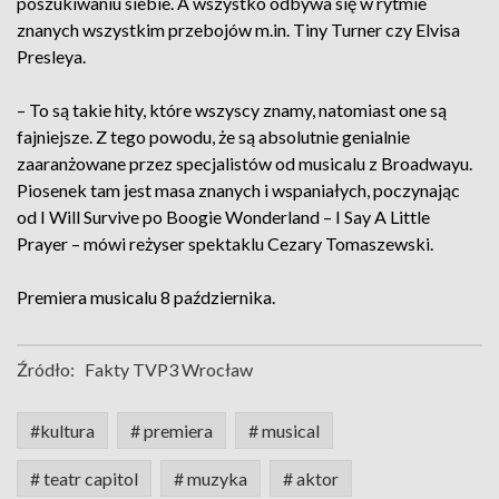
poszukiwaniu siebie. A wszystko odbywa się w rytmie
znanych wszystkim przebojów m.in. Tiny Turner czy Elvisa
Presleya.
– To są takie hity, które wszyscy znamy, natomiast one są
fajniejsze. Z tego powodu, że są absolutnie genialnie
zaaranżowane przez specjalistów od musicalu z Broadwayu.
Piosenek tam jest masa znanych i wspaniałych, poczynając
od I Will Survive po Boogie Wonderland – I Say A Little
Prayer – mówi reżyser spektaklu Cezary Tomaszewski.
Premiera musicalu 8 października.
Źródło:
Fakty TVP3 Wrocław
#kultura
# premiera
# musical
# teatr capitol
# muzyka
# aktor