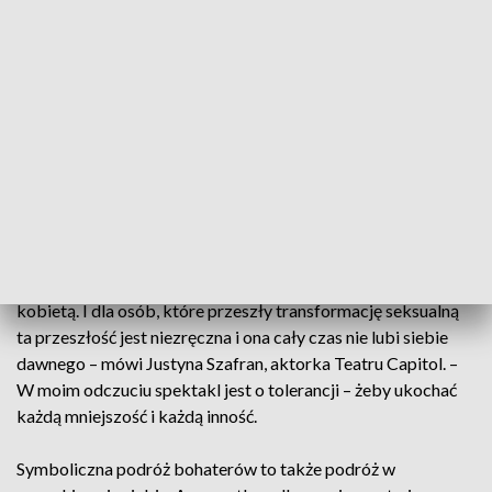
– Chodzi nam też o zaprotestowanie tym spektaklem
przeciwko homofobii przede wszystkim, z którą mierzymy
się w naszym kraju dość często – zaznacza Konrad Imiela,
dyrektor artystyczny Teatru Muzycznego Capitol.
Inne miejsce akcji to nie jedyna zmiana, na jaką zgodzili się
twórcy oryginału. W filmie wszystkich bohaterów zagrali
mężczyźni, na deskach Capitolu transseksualną bohaterkę
zagra kobieta.
– Ona była kiedyś mężczyzną, przeszła transformację i jest
kobietą. I dla osób, które przeszły transformację seksualną
ta przeszłość jest niezręczna i ona cały czas nie lubi siebie
dawnego – mówi Justyna Szafran, aktorka Teatru Capitol. –
W moim odczuciu spektakl jest o tolerancji – żeby ukochać
każdą mniejszość i każdą inność.
Symboliczna podróż bohaterów to także podróż w