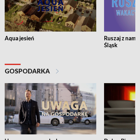
Aqua jesień
Ruszaj z nami
Śląsk
GOSPODARKA