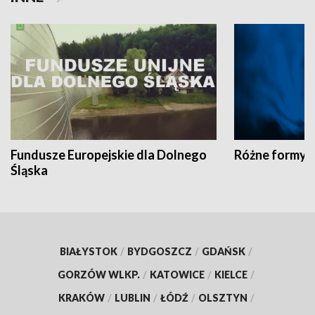
Fundusze Europejskie dla Dolnego
Różne formy t
Śląska
BIAŁYSTOK
/
BYDGOSZCZ
/
GDAŃSK
/
GORZÓW WLKP.
/
KATOWICE
/
KIELCE
/
KRAKÓW
/
LUBLIN
/
ŁÓDŹ
/
OLSZTYN
/