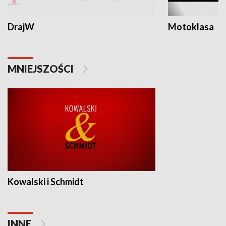
DrajW
Motoklasa
MNIEJSZOŚCI
Kowalski i Schmidt
INNE