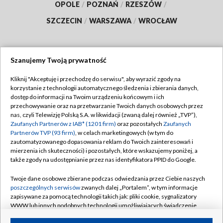
OPOLE
/
POZNAŃ
/
RZESZÓW
/
SZCZECIN
/
WARSZAWA
/
WROCŁAW
Szanujemy Twoją prywatność
Dołącz do nas:
Kliknij "Akceptuję i przechodzę do serwisu", aby wyrazić zgody na
korzystanie z technologii automatycznego śledzenia i zbierania danych,
TVP
dostęp do informacji na Twoim urządzeniu końcowym i ich
Abonament TVP
przechowywanie oraz na przetwarzanie Twoich danych osobowych przez
Regulamin TVP
nas, czyli Telewizję Polską S.A. w likwidacji (zwaną dalej również „TVP”),
Emisja w TVP
Polityka prywatności
Zaufanych Partnerów z IAB* (1201 firm)
oraz pozostałych
Zaufanych
Partnerów TVP (93 firm)
, w celach marketingowych (w tym do
Centrum informacji TVP
Moje zgody
zautomatyzowanego dopasowania reklam do Twoich zainteresowań i
mierzenia ich skuteczności) i pozostałych, które wskazujemy poniżej, a
Naziemna Telewizja Cyfrowa
Pomoc
także zgody na udostępnianie przez nas identyfikatora PPID do Google.
Sklep TVP
Biuro reklamy
Twoje dane osobowe zbierane podczas odwiedzania przez Ciebie naszych
Rada Programowa
Kontakt
poszczególnych serwisów
zwanych dalej „Portalem”, w tym informacje
zapisywane za pomocą technologii takich jak: pliki cookie, sygnalizatory
System NOS
WWW lub innych podobnych technologii umożliwiających świadczenie
dopasowanych i bezpiecznych usług, personalizację treści oraz reklam,
Informacje o nadawcy
Kanały