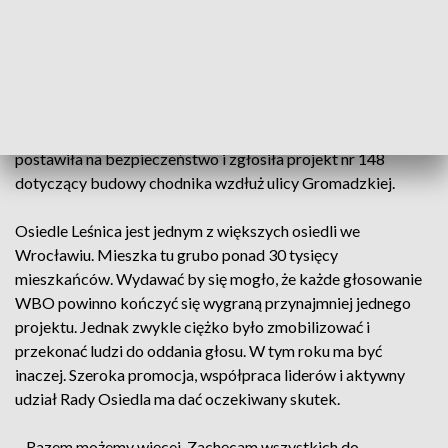
mieszkańcy Stabłowic oraz Leśnicy/Ratynia. Adrian
Jackowski na Stabłowicach, zgłaszając projekt nr 119 –
Jumpark chciałby rozwinąć asortyment w Eko-Parku
poprzez instalację trampolin ziemnych oraz stworzyć po
drugiej stronie ulicy Starogajowej miejsce rekreacji i
wypoczynku. Z kolei Małgorzata Chrzuszcz z Ratynia
postawiła na bezpieczeństwo i zgłosiła projekt nr 148
dotyczący budowy chodnika wzdłuż ulicy Gromadzkiej.
Osiedle Leśnica jest jednym z większych osiedli we
Wrocławiu. Mieszka tu grubo ponad 30 tysięcy
mieszkańców. Wydawać by się mogło, że każde głosowanie
WBO powinno kończyć się wygraną przynajmniej jednego
projektu. Jednak zwykle ciężko było zmobilizować i
przekonać ludzi do oddania głosu. W tym roku ma być
inaczej. Szeroka promocja, współpraca liderów i aktywny
udział Rady Osiedla ma dać oczekiwany skutek.
– Razem możemy więcej. Zachęcam wszystkich do