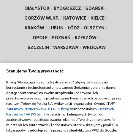
BIAŁYSTOK
/
BYDGOSZCZ
/
GDAŃSK
/
GORZÓW WLKP.
/
KATOWICE
/
KIELCE
/
KRAKÓW
/
LUBLIN
/
ŁÓDŹ
/
OLSZTYN
/
OPOLE
/
POZNAŃ
/
RZESZÓW
/
SZCZECIN
/
WARSZAWA
/
WROCŁAW
Szanujemy Twoją prywatność
Dołącz do nas:
Kliknij "Akceptuję i przechodzę do serwisu", aby wyrazić zgody na
korzystanie z technologii automatycznego śledzenia i zbierania danych,
TVP
dostęp do informacji na Twoim urządzeniu końcowym i ich
Abonament TVP
przechowywanie oraz na przetwarzanie Twoich danych osobowych przez
Regulamin TVP
nas, czyli Telewizję Polską S.A. w likwidacji (zwaną dalej również „TVP”),
Emisja w TVP
Polityka prywatności
Zaufanych Partnerów z IAB* (1201 firm)
oraz pozostałych
Zaufanych
Partnerów TVP (93 firm)
, w celach marketingowych (w tym do
Centrum informacji TVP
Moje zgody
zautomatyzowanego dopasowania reklam do Twoich zainteresowań i
mierzenia ich skuteczności) i pozostałych, które wskazujemy poniżej, a
Naziemna Telewizja Cyfrowa
Pomoc
także zgody na udostępnianie przez nas identyfikatora PPID do Google.