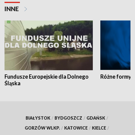
INNE
Fundusze Europejskie dla Dolnego
Różne formy t
Śląska
BIAŁYSTOK
/
BYDGOSZCZ
/
GDAŃSK
/
GORZÓW WLKP.
/
KATOWICE
/
KIELCE
/