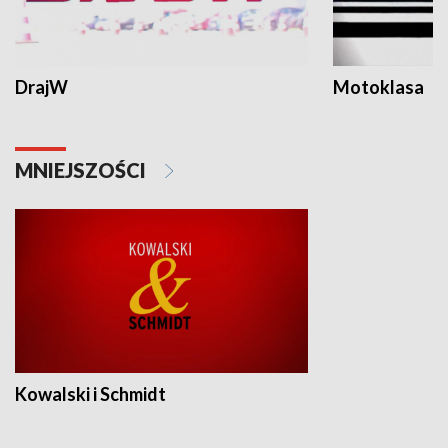
DrajW
Motoklasa
MNIEJSZOŚCI
Kowalski i Schmidt