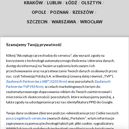
KRAKÓW
/
LUBLIN
/
ŁÓDŹ
/
OLSZTYN
/
OPOLE
/
POZNAŃ
/
RZESZÓW
/
SZCZECIN
/
WARSZAWA
/
WROCŁAW
Szanujemy Twoją prywatność
Dołącz do nas:
Kliknij "Akceptuję i przechodzę do serwisu", aby wyrazić zgody na
korzystanie z technologii automatycznego śledzenia i zbierania danych,
TVP
dostęp do informacji na Twoim urządzeniu końcowym i ich
Abonament TVP
przechowywanie oraz na przetwarzanie Twoich danych osobowych przez
Regulamin TVP
nas, czyli Telewizję Polską S.A. w likwidacji (zwaną dalej również „TVP”),
Emisja w TVP
Polityka prywatności
Zaufanych Partnerów z IAB* (1201 firm)
oraz pozostałych
Zaufanych
Partnerów TVP (93 firm)
, w celach marketingowych (w tym do
Centrum informacji TVP
Moje zgody
zautomatyzowanego dopasowania reklam do Twoich zainteresowań i
mierzenia ich skuteczności) i pozostałych, które wskazujemy poniżej, a
Naziemna Telewizja Cyfrowa
Pomoc
także zgody na udostępnianie przez nas identyfikatora PPID do Google.
Sklep TVP
Biuro reklamy
Twoje dane osobowe zbierane podczas odwiedzania przez Ciebie naszych
Rada Programowa
Kontakt
poszczególnych serwisów
zwanych dalej „Portalem”, w tym informacje
zapisywane za pomocą technologii takich jak: pliki cookie, sygnalizatory
System NOS
WWW lub innych podobnych technologii umożliwiających świadczenie