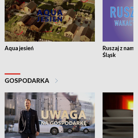
Aqua jesień
Ruszaj z nami
Śląsk
GOSPODARKA