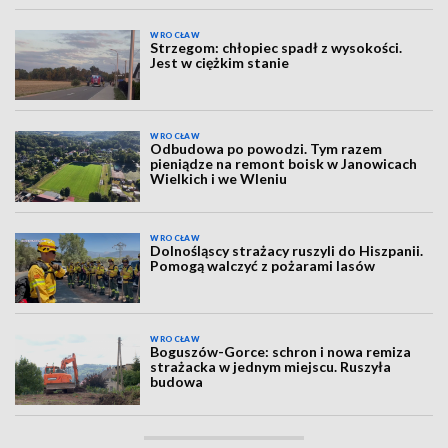
WROCŁAW
Strzegom: chłopiec spadł z wysokości.
Jest w ciężkim stanie
WROCŁAW
Odbudowa po powodzi. Tym razem
pieniądze na remont boisk w Janowicach
Wielkich i we Wleniu
WROCŁAW
Dolnośląscy strażacy ruszyli do Hiszpanii.
Pomogą walczyć z pożarami lasów
WROCŁAW
Boguszów-Gorce: schron i nowa remiza
strażacka w jednym miejscu. Ruszyła
budowa