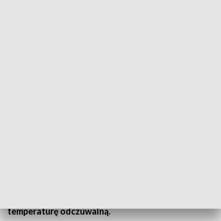
(fot. Pexels; TVP3 Wrocław)
Do południa dominować będzie zmienna pogoda –
więcej chmur, trochę słońca i od czasu do czasu
popada słaby, przelotny deszcz, a w szczytowych
partiach Sudetów przelotny deszcz ze śniegiem i
śnieg. Po południu pogoda nie ulegnie większej
zmianie – nadal sporo chmur, odrobinę słońca i
chwilami pojawiać się będą słabe, przelotne opady
deszczu (wysoko w Sudetach deszczu ze śniegiem i
śniegu). Chłodniej, a dodatkowo okresami
porywisty wiatr do 40-50 km/h obniżał nam będzie
temperaturę odczuwalną.