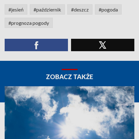
#jesień
#październik
#deszcz
#pogoda
#prognoza pogody
ZOBACZ TAKŻE