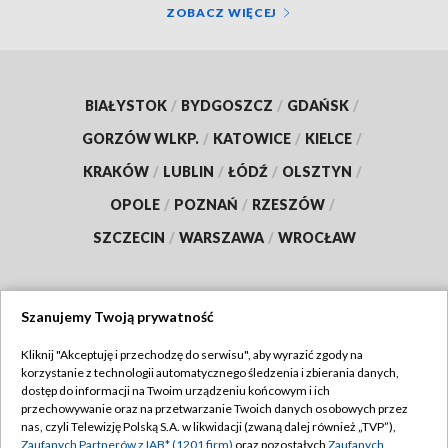
ZOBACZ WIĘCEJ
BIAŁYSTOK
/
BYDGOSZCZ
/
GDAŃSK
/
GORZÓW WLKP.
/
KATOWICE
/
KIELCE
/
KRAKÓW
/
LUBLIN
/
ŁÓDŹ
/
OLSZTYN
/
OPOLE
/
POZNAŃ
/
RZESZÓW
/
SZCZECIN
/
WARSZAWA
/
WROCŁAW
Szanujemy Twoją prywatność
Dołącz do nas:
Kliknij "Akceptuję i przechodzę do serwisu", aby wyrazić zgody na
korzystanie z technologii automatycznego śledzenia i zbierania danych,
TVP
dostęp do informacji na Twoim urządzeniu końcowym i ich
Abonament TVP
przechowywanie oraz na przetwarzanie Twoich danych osobowych przez
Regulamin TVP
nas, czyli Telewizję Polską S.A. w likwidacji (zwaną dalej również „TVP”),
Emisja w TVP
Polityka prywatności
Zaufanych Partnerów z IAB* (1201 firm)
oraz pozostałych
Zaufanych