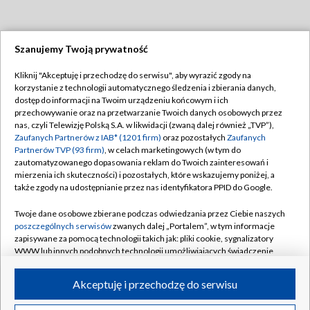
Szanujemy Twoją prywatność
Dołącz do nas:
Kliknij "Akceptuję i przechodzę do serwisu", aby wyrazić zgody na
korzystanie z technologii automatycznego śledzenia i zbierania danych,
TVP
dostęp do informacji na Twoim urządzeniu końcowym i ich
Abonament TVP
przechowywanie oraz na przetwarzanie Twoich danych osobowych przez
Regulamin TVP
nas, czyli Telewizję Polską S.A. w likwidacji (zwaną dalej również „TVP”),
Emisja w TVP
Polityka prywatności
Zaufanych Partnerów z IAB* (1201 firm)
oraz pozostałych
Zaufanych
Partnerów TVP (93 firm)
, w celach marketingowych (w tym do
Centrum informacji TVP
Moje zgody
zautomatyzowanego dopasowania reklam do Twoich zainteresowań i
mierzenia ich skuteczności) i pozostałych, które wskazujemy poniżej, a
Naziemna Telewizja Cyfrowa
Pomoc
także zgody na udostępnianie przez nas identyfikatora PPID do Google.
Sklep TVP
Biuro reklamy
Twoje dane osobowe zbierane podczas odwiedzania przez Ciebie naszych
Rada Programowa
Kontakt
poszczególnych serwisów
zwanych dalej „Portalem”, w tym informacje
zapisywane za pomocą technologii takich jak: pliki cookie, sygnalizatory
System NOS
WWW lub innych podobnych technologii umożliwiających świadczenie
dopasowanych i bezpiecznych usług, personalizację treści oraz reklam,
Informacje o nadawcy
Kanały
udostępnianie funkcji mediów społecznościowych oraz analizowanie
Akceptuję i przechodzę do serwisu
ruchu w Internecie.
Program dla prasy
©2026 Telewizja Polska S.A. w likwidacji