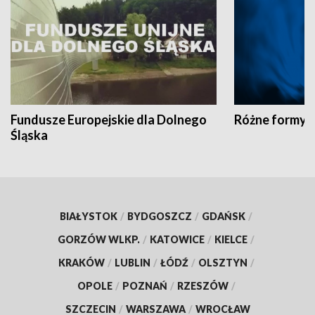
Fundusze Europejskie dla Dolnego
Różne formy t
Śląska
BIAŁYSTOK
/
BYDGOSZCZ
/
GDAŃSK
/
GORZÓW WLKP.
/
KATOWICE
/
KIELCE
/
KRAKÓW
/
LUBLIN
/
ŁÓDŹ
/
OLSZTYN
/
OPOLE
/
POZNAŃ
/
RZESZÓW
/
SZCZECIN
/
WARSZAWA
/
WROCŁAW