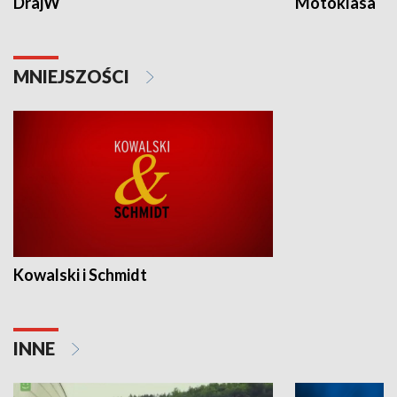
DrajW
Motoklasa
MNIEJSZOŚCI
Kowalski i Schmidt
INNE