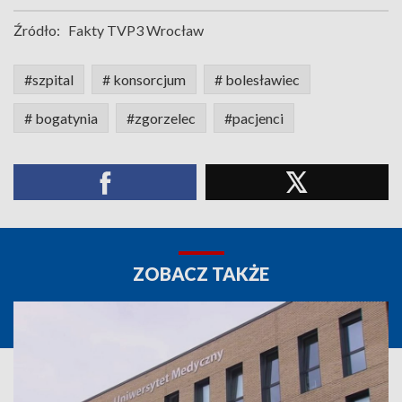
Źródło:
Fakty TVP3 Wrocław
#szpital
# konsorcjum
# bolesławiec
# bogatynia
#zgorzelec
#pacjenci
ZOBACZ TAKŻE