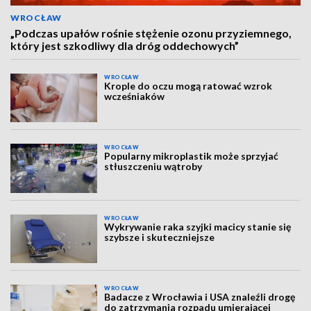
WROCŁAW
„Podczas upałów rośnie stężenie ozonu przyziemnego,
który jest szkodliwy dla dróg oddechowych”
WROCŁAW
Krople do oczu mogą ratować wzrok
wcześniaków
WROCŁAW
Popularny mikroplastik może sprzyjać
stłuszczeniu wątroby
WROCŁAW
Wykrywanie raka szyjki macicy stanie się
szybsze i skuteczniejsze
WROCŁAW
Badacze z Wrocławia i USA znaleźli drogę
do zatrzymania rozpadu umierającej