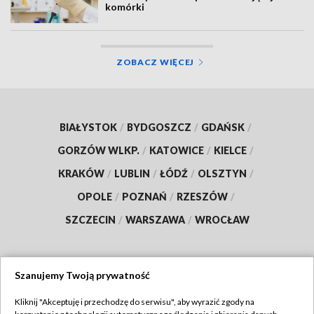
komórki
ZOBACZ WIĘCEJ
BIAŁYSTOK
/
BYDGOSZCZ
/
GDAŃSK
/
GORZÓW WLKP.
/
KATOWICE
/
KIELCE
/
KRAKÓW
/
LUBLIN
/
ŁÓDŹ
/
OLSZTYN
/
OPOLE
/
POZNAŃ
/
RZESZÓW
/
SZCZECIN
/
WARSZAWA
/
WROCŁAW
Szanujemy Twoją prywatność
Dołącz do nas:
Kliknij "Akceptuję i przechodzę do serwisu", aby wyrazić zgody na