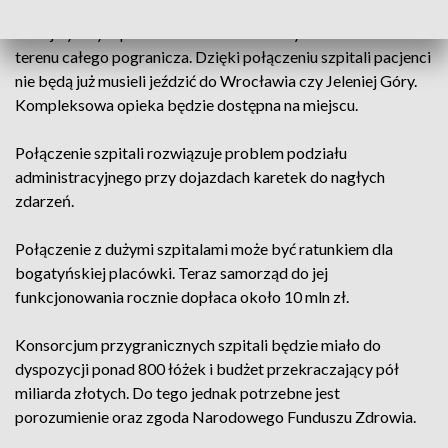
Połączenie szpitali ma zapewnić dostęp do opieki medycznej
na najwyższym poziomie dla blisko 200 tys. mieszkańców z
terenu całego pogranicza. Dzięki połączeniu szpitali pacjenci
nie będą już musieli jeździć do Wrocławia czy Jeleniej Góry.
Kompleksowa opieka będzie dostępna na miejscu.
Połączenie szpitali rozwiązuje problem podziału
administracyjnego przy dojazdach karetek do nagłych
zdarzeń.
Połączenie z dużymi szpitalami może być ratunkiem dla
bogatyńskiej placówki. Teraz samorząd do jej
funkcjonowania rocznie dopłaca około 10 mln zł.
Konsorcjum przygranicznych szpitali będzie miało do
dyspozycji ponad 800 łóżek i budżet przekraczający pół
miliarda złotych. Do tego jednak potrzebne jest
porozumienie oraz zgoda Narodowego Funduszu Zdrowia.