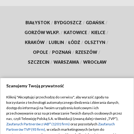
BIAŁYSTOK
/
BYDGOSZCZ
/
GDAŃSK
/
GORZÓW WLKP.
/
KATOWICE
/
KIELCE
/
KRAKÓW
/
LUBLIN
/
ŁÓDŹ
/
OLSZTYN
/
OPOLE
/
POZNAŃ
/
RZESZÓW
/
SZCZECIN
/
WARSZAWA
/
WROCŁAW
Szanujemy Twoją prywatność
Dołącz do nas:
Kliknij "Akceptuję i przechodzę do serwisu", aby wyrazić zgody na
korzystanie z technologii automatycznego śledzenia i zbierania danych,
TVP
dostęp do informacji na Twoim urządzeniu końcowym i ich
Abonament TVP
przechowywanie oraz na przetwarzanie Twoich danych osobowych przez
Regulamin TVP
nas, czyli Telewizję Polską S.A. w likwidacji (zwaną dalej również „TVP”),
Emisja w TVP
Polityka prywatności
Zaufanych Partnerów z IAB* (1201 firm)
oraz pozostałych
Zaufanych
Partnerów TVP (93 firm)
, w celach marketingowych (w tym do
Centrum informacji TVP