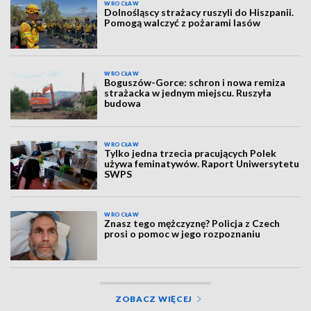
WROCŁAW
Dolnośląscy strażacy ruszyli do Hiszpanii.
Pomogą walczyć z pożarami lasów
WROCŁAW
Boguszów-Gorce: schron i nowa remiza
strażacka w jednym miejscu. Ruszyła
budowa
WROCŁAW
Tylko jedna trzecia pracujących Polek
używa feminatywów. Raport Uniwersytetu
SWPS
WROCŁAW
Znasz tego mężczyznę? Policja z Czech
prosi o pomoc w jego rozpoznaniu
ZOBACZ WIĘCEJ