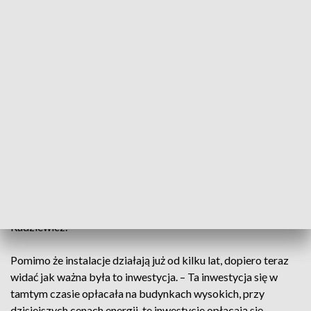
Wrocław Południe oznacza to mniejsze rachunki i
niezależność energetyczną. – Mieszkańcy budynków, w
których nie ma instalacji fotowoltaicznych, miesięcznie płacą
20 groszy od metra kwadratowego do opłat. Niby to nie jest
duża kwota, ale razy metry kwadratowe, razy miesiące to już
są dziesiątki i setki złotych. W budynkach w których są
instalacje fotowoltaiczne ten średni koszt wynosi 5 groszy,
czyli 4 razy mniej – informuje Marek Dera, prezes Spółdzielni
Mieszkaniowej Wrocław Południe.
– Wcześniej średnio budynek zużywał energii elektrycznej w
kwotach 36 tys. zł, a teraz na koniec roku niekiedy są to
faktury tysiąca złotych – mówi kierownik osiedla Agnieszka
Radziewicz.
Pomimo że instalacje działają już od kilku lat, dopiero teraz
widać jak ważna była to inwestycja. – Ta inwestycja się w
tamtym czasie opłacała na budynkach wysokich, przy
dzisiejszych cenach energii, te inwestycje opłacają się