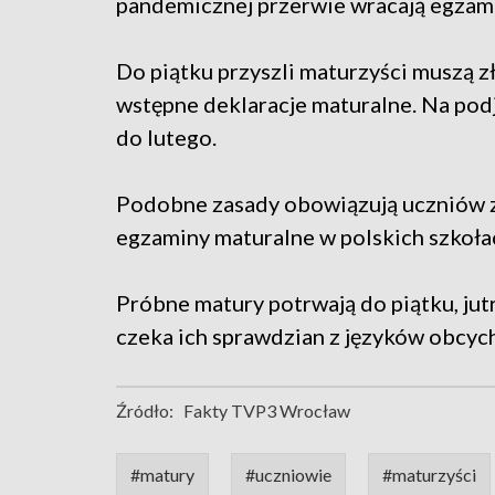
pandemicznej przerwie wracają egzami
Do piątku przyszli maturzyści muszą z
wstępne deklaracje maturalne. Na podj
do lutego.
Podobne zasady obowiązują uczniów z 
egzaminy maturalne w polskich szkoła
Próbne matury potrwają do piątku, jut
czeka ich sprawdzian z języków obcych
Źródło:
Fakty TVP3 Wrocław
#matury
#uczniowie
#maturzyści