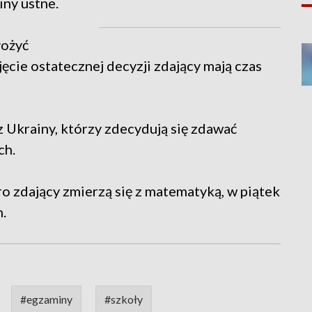
ny ustne.
łożyć
ęcie ostatecznej decyzji zdający mają czas
Ukrainy, którzy zdecydują się zdawać
ch.
ro zdający zmierzą się z matematyką, w piątek
.
#egzaminy
#szkoły