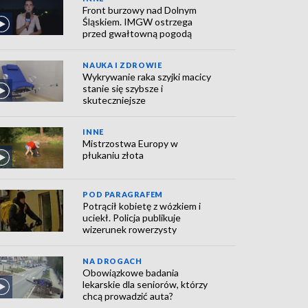
Front burzowy nad Dolnym
Śląskiem. IMGW ostrzega
przed gwałtowną pogodą
NAUKA I ZDROWIE
Wykrywanie raka szyjki macicy
stanie się szybsze i
skuteczniejsze
INNE
Mistrzostwa Europy w
płukaniu złota
POD PARAGRAFEM
Potrącił kobietę z wózkiem i
uciekł. Policja publikuje
wizerunek rowerzysty
NA DROGACH
Obowiązkowe badania
lekarskie dla seniorów, którzy
chcą prowadzić auta?