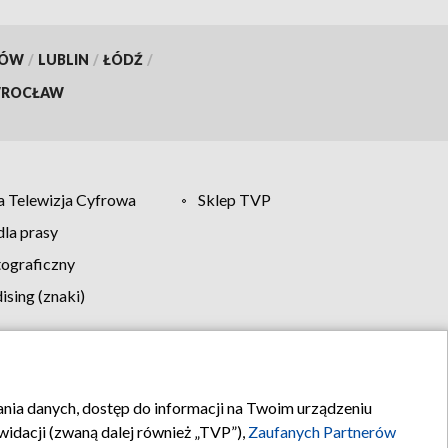
KÓW
/
LUBLIN
/
ŁÓDŹ
/
ROCŁAW
 Telewizja Cyfrowa
Sklep TVP
la prasy
tograficzny
sing (znaki)
klamy
Kontakt
rania danych, dostęp do informacji na Twoim urządzeniu
idacji (zwaną dalej również „TVP”),
Zaufanych Partnerów