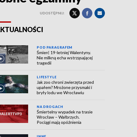
UDOSTĘPNIJ:
KTUALNOŚCI
POD PARAGRAFEM
Śmierć 19-letniej Walentyny.
Nie milkną echa wstrząsającej
tragedii
LIFESTYLE
Jak zoo chroni zwierzęta przed
upałem? Mrożone przysmaki i
bryły lodu we Wrocławiu
NA DROGACH
Śmiertelny wypadek na trasie
Wrocław – Wałbrzych.
Pociągi mają opóźnienia
INNE