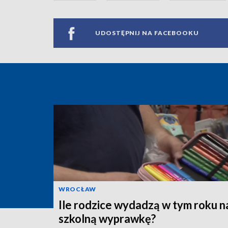
UDOSTĘPNIJ NA FACEBOOKU
WROCŁAW
Ile rodzice wydadzą w tym roku n
szkolną wyprawkę?