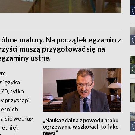
próbne matury. Na początek egzamin z
urzyści muszą przygotować się na
egzaminy ustne.
ym
z języka
170, tylko
y przystąpi
letnich
ą się według
„Nauka zdalna z powodu braku
ogrzewania w szkołach to fake
etniej,
news”