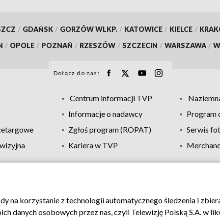
SZCZ
/
GDAŃSK
/
GORZÓW WLKP.
/
KATOWICE
/
KIELCE
/
KRA
N
/
OPOLE
/
POZNAŃ
/
RZESZÓW
/
SZCZECIN
/
WARSZAWA
/
W
Dołącz do nas:
Centrum informacji TVP
Naziemna
Informacje o nadawcy
Program d
zetargowe
Zgłoś program (ROPAT)
Serwis fo
wizyjna
Kariera w TVP
Merchandi
Polityka prywatności
Moje zgody
Pomoc
Biuro re
ody na korzystanie z technologii automatycznego śledzenia i zbie
 danych osobowych przez nas, czyli Telewizję Polską S.A. w likw