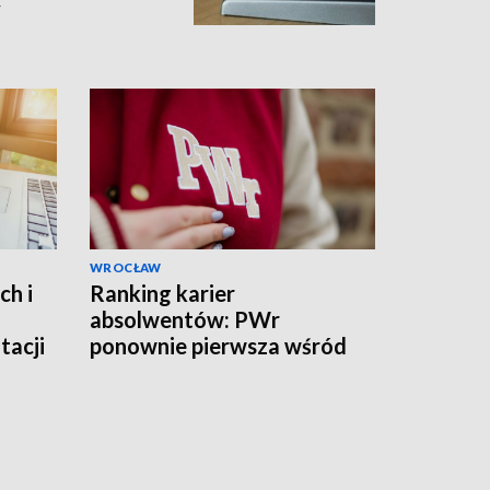
y
WROCŁAW
ch i
Ranking karier
absolwentów: PWr
tacji
ponownie pierwsza wśród
uczelni technicznych