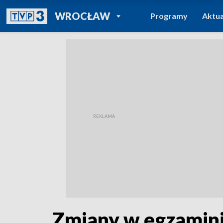
POWRÓT DO
WROCŁAW
Programy
Aktua
TVP REGIONY
Zmiany w egzamini