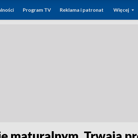
lności
Program TV
Reklama i patronat
Więcej
e maturalnym. Trwają p