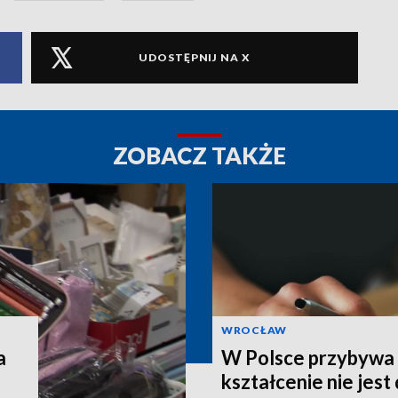
UDOSTĘPNIJ NA X
ZOBACZ TAKŻE
WROCŁAW
a
W Polsce przybywa s
kształcenie nie jes