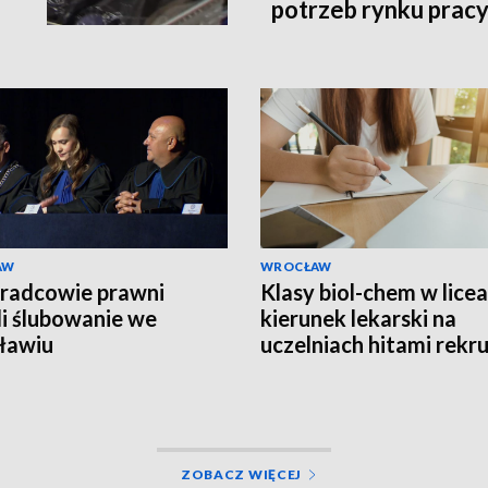
potrzeb rynku prac
AW
WROCŁAW
radcowie prawni
Klasy biol-chem w licea
li ślubowanie we
kierunek lekarski na
ławiu
uczelniach hitami rekru
ZOBACZ WIĘCEJ