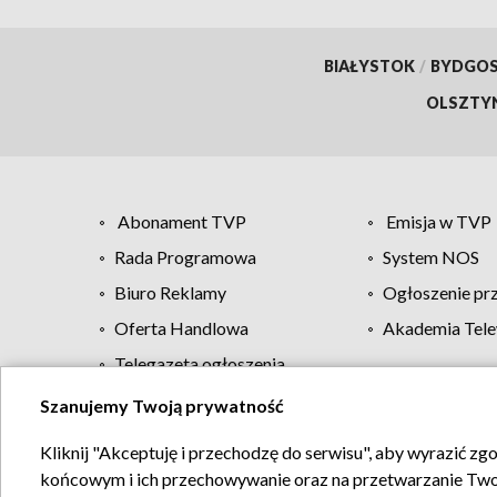
BIAŁYSTOK
/
BYDGO
OLSZTY
Abonament TVP
Emisja w TVP
Rada Programowa
System NOS
Biuro Reklamy
Ogłoszenie pr
Oferta Handlowa
Akademia Tele
Telegazeta ogłoszenia
Szanujemy Twoją prywatność
Regulamin TVP
Kliknij "Akceptuję i przechodzę do serwisu", aby wyrazić zg
końcowym i ich przechowywanie oraz na przetwarzanie Twoich