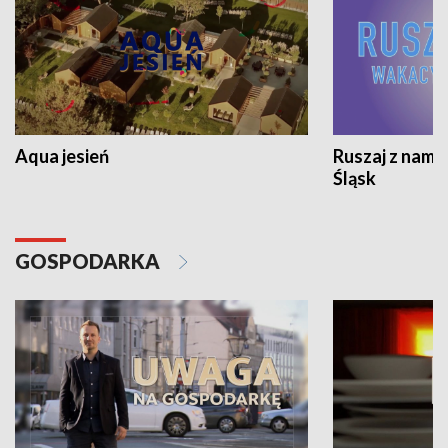
Aqua jesień
Ruszaj z nami
Śląsk
GOSPODARKA