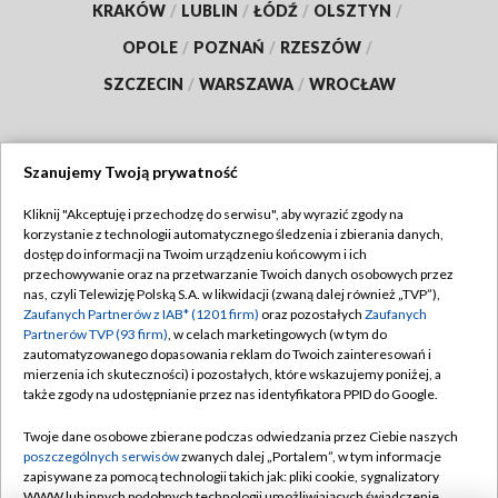
KRAKÓW
/
LUBLIN
/
ŁÓDŹ
/
OLSZTYN
/
OPOLE
/
POZNAŃ
/
RZESZÓW
/
SZCZECIN
/
WARSZAWA
/
WROCŁAW
Szanujemy Twoją prywatność
Dołącz do nas:
Kliknij "Akceptuję i przechodzę do serwisu", aby wyrazić zgody na
korzystanie z technologii automatycznego śledzenia i zbierania danych,
TVP
dostęp do informacji na Twoim urządzeniu końcowym i ich
Abonament TVP
przechowywanie oraz na przetwarzanie Twoich danych osobowych przez
Regulamin TVP
nas, czyli Telewizję Polską S.A. w likwidacji (zwaną dalej również „TVP”),
Emisja w TVP
Polityka prywatności
Zaufanych Partnerów z IAB* (1201 firm)
oraz pozostałych
Zaufanych
Partnerów TVP (93 firm)
, w celach marketingowych (w tym do
Centrum informacji TVP
Moje zgody
zautomatyzowanego dopasowania reklam do Twoich zainteresowań i
mierzenia ich skuteczności) i pozostałych, które wskazujemy poniżej, a
Naziemna Telewizja Cyfrowa
Pomoc
także zgody na udostępnianie przez nas identyfikatora PPID do Google.
Sklep TVP
Biuro reklamy
Twoje dane osobowe zbierane podczas odwiedzania przez Ciebie naszych
Rada Programowa
Kontakt
poszczególnych serwisów
zwanych dalej „Portalem”, w tym informacje
zapisywane za pomocą technologii takich jak: pliki cookie, sygnalizatory
System NOS
WWW lub innych podobnych technologii umożliwiających świadczenie