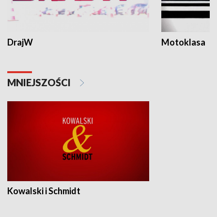
DrajW
Motoklasa
MNIEJSZOŚCI
Kowalski i Schmidt