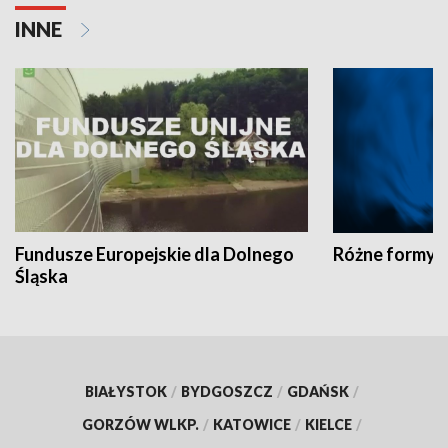
INNE
Fundusze Europejskie dla Dolnego
Różne formy t
Śląska
BIAŁYSTOK
/
BYDGOSZCZ
/
GDAŃSK
/
GORZÓW WLKP.
/
KATOWICE
/
KIELCE
/