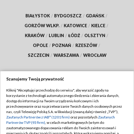
BIAŁYSTOK
/
BYDGOSZCZ
/
GDAŃSK
/
GORZÓW WLKP.
/
KATOWICE
/
KIELCE
/
KRAKÓW
/
LUBLIN
/
ŁÓDŹ
/
OLSZTYN
/
OPOLE
/
POZNAŃ
/
RZESZÓW
/
SZCZECIN
/
WARSZAWA
/
WROCŁAW
Szanujemy Twoją prywatność
Dołącz do nas:
Kliknij "Akceptuję i przechodzę do serwisu", aby wyrazić zgody na
korzystanie z technologii automatycznego śledzenia i zbierania danych,
TVP
dostęp do informacji na Twoim urządzeniu końcowym i ich
Abonament TVP
przechowywanie oraz na przetwarzanie Twoich danych osobowych przez
Regulamin TVP
nas, czyli Telewizję Polską S.A. w likwidacji (zwaną dalej również „TVP”),
Emisja w TVP
Polityka prywatności
Zaufanych Partnerów z IAB* (1201 firm)
oraz pozostałych
Zaufanych
Partnerów TVP (93 firm)
, w celach marketingowych (w tym do
Centrum informacji TVP
Moje zgody
zautomatyzowanego dopasowania reklam do Twoich zainteresowań i
mierzenia ich skuteczności) i pozostałych, które wskazujemy poniżej, a