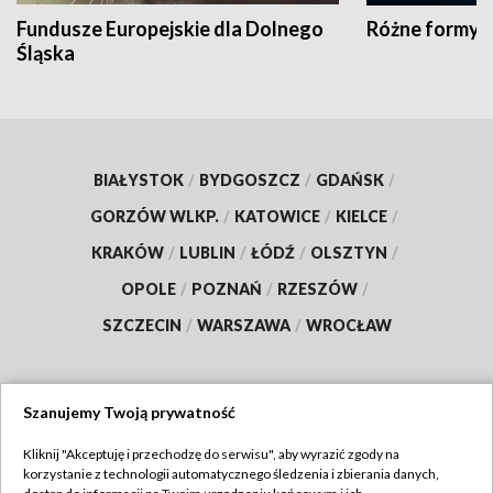
Fundusze Europejskie dla Dolnego
Różne formy t
Śląska
BIAŁYSTOK
/
BYDGOSZCZ
/
GDAŃSK
/
GORZÓW WLKP.
/
KATOWICE
/
KIELCE
/
KRAKÓW
/
LUBLIN
/
ŁÓDŹ
/
OLSZTYN
/
OPOLE
/
POZNAŃ
/
RZESZÓW
/
SZCZECIN
/
WARSZAWA
/
WROCŁAW
Szanujemy Twoją prywatność
Dołącz do nas:
Kliknij "Akceptuję i przechodzę do serwisu", aby wyrazić zgody na
korzystanie z technologii automatycznego śledzenia i zbierania danych,
TVP