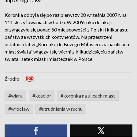
abp Grzegorz Ryś.
Koronka odbyła się po raz pierwszy 28 września 2007 r. na
111 skrzyżowaniach w Łodzi. W 2009 roku do akcji
przyłączyło się ponad 50 miejscowości z Polski i kilkunastu
państw ze wszystkich kontynentów. Na przestrzeni
ostatnich lat w „Koronkę do Bożego Miłosierdzia na ulicach
miast świata” włączyli się wierni z kilkudziesięciu państw
świata i setek miast i miasteczek w Polsce.
Źródło:
#wiara
#kościół
#koronka na ulicach miast
#wrocław
#utrudnienia w ruchu