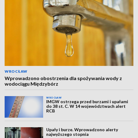
WROCŁAW
Wprowadzono obostrzenia dla spożywania wody z
wodociągu Międzybórz
WROCŁAW
IMGW ostrzega przed burzami i upałami
do 38 st. C. W 14 województwach alert
RCB
Upały i burze. Wprowadzono alerty
najwyższego stopnia