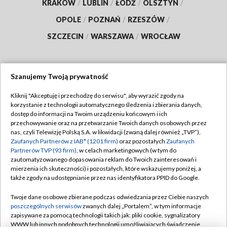
KRAKÓW
/
LUBLIN
/
ŁÓDŹ
/
OLSZTYN
/
OPOLE
/
POZNAŃ
/
RZESZÓW
/
SZCZECIN
/
WARSZAWA
/
WROCŁAW
Szanujemy Twoją prywatność
Dołącz do nas:
Kliknij "Akceptuję i przechodzę do serwisu", aby wyrazić zgody na
korzystanie z technologii automatycznego śledzenia i zbierania danych,
TVP
dostęp do informacji na Twoim urządzeniu końcowym i ich
Abonament TVP
przechowywanie oraz na przetwarzanie Twoich danych osobowych przez
Regulamin TVP
nas, czyli Telewizję Polską S.A. w likwidacji (zwaną dalej również „TVP”),
Emisja w TVP
Polityka prywatności
Zaufanych Partnerów z IAB* (1201 firm)
oraz pozostałych
Zaufanych
Partnerów TVP (93 firm)
, w celach marketingowych (w tym do
Centrum informacji TVP
Moje zgody
zautomatyzowanego dopasowania reklam do Twoich zainteresowań i
mierzenia ich skuteczności) i pozostałych, które wskazujemy poniżej, a
Naziemna Telewizja Cyfrowa
Pomoc
także zgody na udostępnianie przez nas identyfikatora PPID do Google.
Sklep TVP
Biuro reklamy
Twoje dane osobowe zbierane podczas odwiedzania przez Ciebie naszych
Rada Programowa
Kontakt
poszczególnych serwisów
zwanych dalej „Portalem”, w tym informacje
zapisywane za pomocą technologii takich jak: pliki cookie, sygnalizatory
System NOS
WWW lub innych podobnych technologii umożliwiających świadczenie