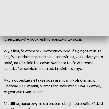
„Zapraszamy do modlitwy wszystkich, nawet z najdalszych
zakątków naszego globu, by stanąć na ulicy, przed swoim
domem, biurem, fabryką, szkołą, kościołem i połączyć się z
Jezusem konającym na krzyżu, a następnie odmówić wraz z
nami koronkę do miłosierdzia Bożego. Dla świata nic
nieznaczący kwadrans, dla Boga wielkie wołanie
grzeszników” – podkreślili organizatorzy akcji.
Wyjaśnili, że w tym roku uczestnicy modlić się będą m.in. za
księży, o oddalenie pandemii koronawirusa, za rządzących, o
pokój na Ukrainie i na całym świecie a także w intencji
uchodźców, swoich miast, rodzin i siebie samych.
Akcja odbędzie się także poza granicami Polski, m.in. w
Chorwacji, Hiszpanii, Niemczech, Włoszech, USA, Brazylii,
Argentynie i Kamerunie.
Modlitwę honorowym patronatem objął metropolita łódzki