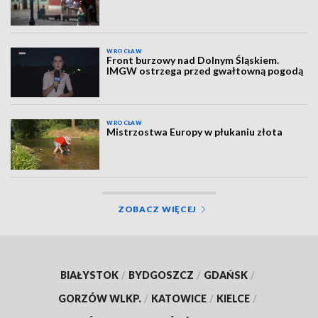
WROCŁAW
Front burzowy nad Dolnym Śląskiem.
IMGW ostrzega przed gwałtowną pogodą
WROCŁAW
Mistrzostwa Europy w płukaniu złota
ZOBACZ WIĘCEJ
BIAŁYSTOK
/
BYDGOSZCZ
/
GDAŃSK
/
GORZÓW WLKP.
/
KATOWICE
/
KIELCE
/