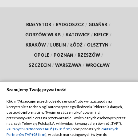
BIAŁYSTOK
/
BYDGOSZCZ
/
GDAŃSK
/
GORZÓW WLKP.
/
KATOWICE
/
KIELCE
/
KRAKÓW
/
LUBLIN
/
ŁÓDŹ
/
OLSZTYN
/
OPOLE
/
POZNAŃ
/
RZESZÓW
/
SZCZECIN
/
WARSZAWA
/
WROCŁAW
Szanujemy Twoją prywatność
Dołącz do nas:
Kliknij "Akceptuję i przechodzę do serwisu", aby wyrazić zgody na
korzystanie z technologii automatycznego śledzenia i zbierania danych,
TVP
dostęp do informacji na Twoim urządzeniu końcowym i ich
Abonament TVP
przechowywanie oraz na przetwarzanie Twoich danych osobowych przez
Regulamin TVP
nas, czyli Telewizję Polską S.A. w likwidacji (zwaną dalej również „TVP”),
Emisja w TVP
Polityka prywatności
Zaufanych Partnerów z IAB* (1201 firm)
oraz pozostałych
Zaufanych
Partnerów TVP (93 firm)
, w celach marketingowych (w tym do
Centrum informacji TVP