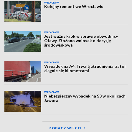
WROCŁAW
Kolejny remont we Wrocławiu
WROCŁAW
Jest ważny krok w sprawie obwodnicy
Oławy. Złożono wniosek o decyzję
środowiskową
WROCŁAW
Wypadek na A4. Trwają utrudnienia, zator
ciągnie się kilometrami
WROCŁAW
Niebezpieczny wypadek na S3 w okolicach
Jawora
ZOBACZ WIĘCEJ