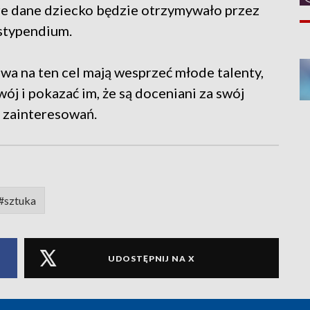
re dane dziecko będzie otrzymywało przez
 stypendium.
wa na ten cel mają wesprzeć młode talenty,
ój i pokazać im, że są doceniani za swój
h zainteresowań.
#sztuka
UDOSTĘPNIJ NA X