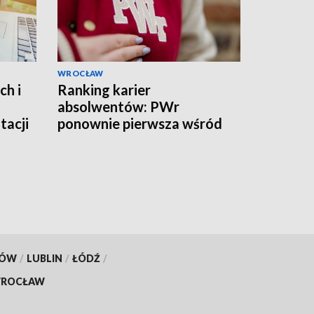
WROCŁAW
ch i
Ranking karier
absolwentów: PWr
tacji
ponownie pierwsza wśród
uczelni technicznych
KÓW
/
LUBLIN
/
ŁÓDŹ
/
ROCŁAW