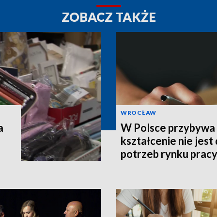
ZOBACZ TAKŻE
WROCŁAW
a
W Polsce przybywa s
kształcenie nie jes
potrzeb rynku prac