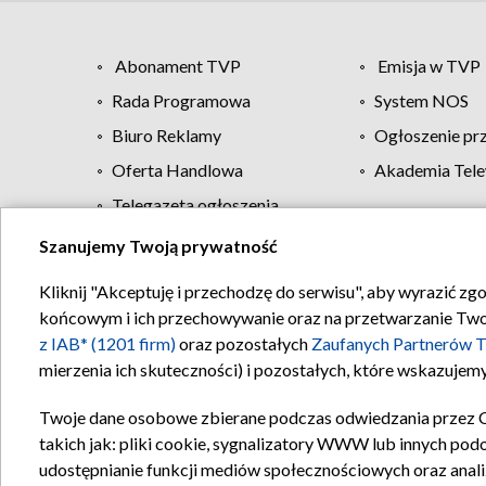
Abonament TVP
Emisja w TVP
Rada Programowa
System NOS
Biuro Reklamy
Ogłoszenie pr
Oferta Handlowa
Akademia Tele
Telegazeta ogłoszenia
Szanujemy Twoją prywatność
Regulamin TVP
Kliknij "Akceptuję i przechodzę do serwisu", aby wyrazić zg
końcowym i ich przechowywanie oraz na przetwarzanie Twoich
z IAB* (1201 firm)
oraz pozostałych
Zaufanych Partnerów T
mierzenia ich skuteczności) i pozostałych, które wskazujemy
Twoje dane osobowe zbierane podczas odwiedzania przez 
takich jak: pliki cookie, sygnalizatory WWW lub innych pod
udostępnianie funkcji mediów społecznościowych oraz anali