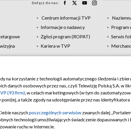
Dołącz do nas:
Centrum informacji TVP
Naziemna
Informacje o nadawcy
Program d
zetargowe
Zgłoś program (ROPAT)
Serwis fo
wizyjna
Kariera w TVP
Merchandi
Polityka prywatności
Moje zgody
Pomoc
Biuro re
ody na korzystanie z technologii automatycznego śledzenia i zbie
 danych osobowych przez nas, czyli Telewizję Polską S.A. w likw
VP (93 firm)
, w celach marketingowych (w tym do zautomatyzow
 poniżej, a także zgody na udostępnianie przez nas identyfikator
Ciebie naszych
poszczególnych serwisów
zwanych dalej „Portalem
obnych technologii umożliwiających świadczenie dopasowanych i be
zowanie ruchu w Internecie.