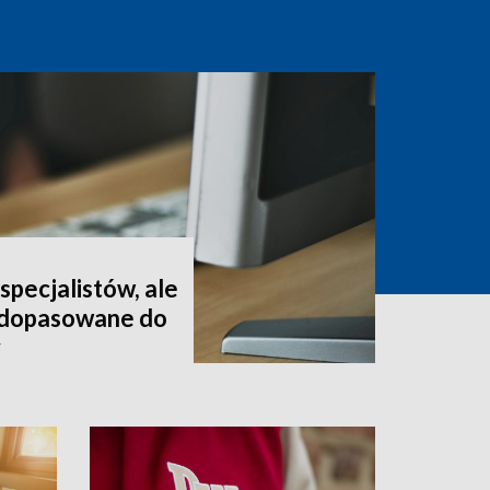
pecjalistów, ale
t dopasowane do
y