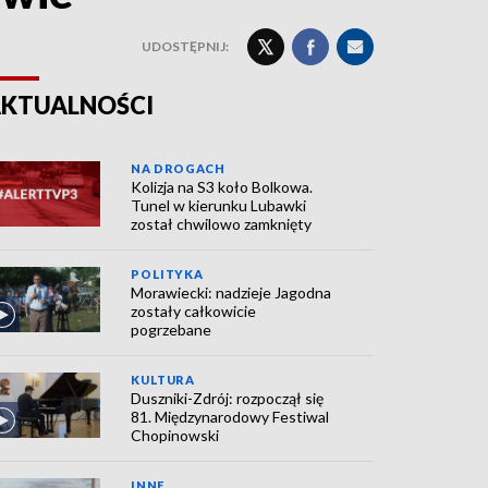
UDOSTĘPNIJ:
KTUALNOŚCI
NA DROGACH
Kolizja na S3 koło Bolkowa.
Tunel w kierunku Lubawki
został chwilowo zamknięty
POLITYKA
Morawiecki: nadzieje Jagodna
zostały całkowicie
pogrzebane
KULTURA
Duszniki-Zdrój: rozpoczął się
81. Międzynarodowy Festiwal
Chopinowski
INNE