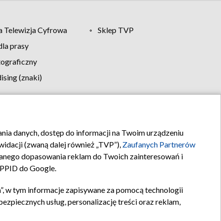
 Telewizja Cyfrowa
Sklep TVP
la prasy
tograficzny
sing (znaki)
klamy
Kontakt
rania danych, dostęp do informacji na Twoim urządzeniu
idacji (zwaną dalej również „TVP”),
Zaufanych Partnerów
anego dopasowania reklam do Twoich zainteresowań i
a PPID do Google.
”, w tym informacje zapisywane za pomocą technologii
zpiecznych usług, personalizację treści oraz reklam,