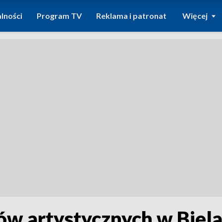
lności
Program TV
Reklama i patronat
Więcej
ów artystycznych w Biel