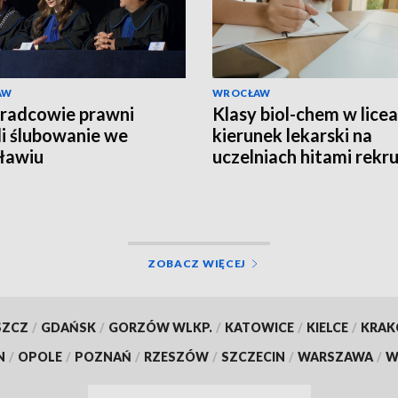
AW
WROCŁAW
radcowie prawni
Klasy biol-chem w licea
li ślubowanie we
kierunek lekarski na
ławiu
uczelniach hitami rekru
ZOBACZ WIĘCEJ
SZCZ
/
GDAŃSK
/
GORZÓW WLKP.
/
KATOWICE
/
KIELCE
/
KRA
N
/
OPOLE
/
POZNAŃ
/
RZESZÓW
/
SZCZECIN
/
WARSZAWA
/
W