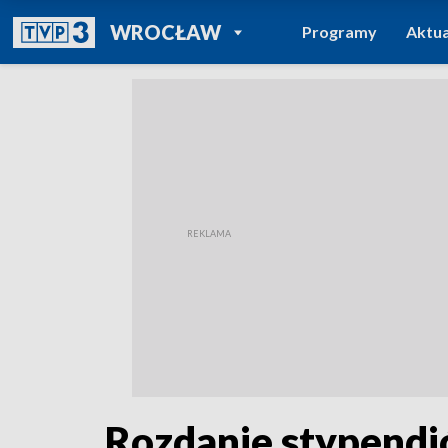
POWRÓT DO
WROCŁAW
Programy
Aktua
TVP REGIONY
Rozdanie stypendi