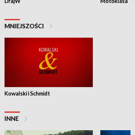
DrajW
Motoklasa
MNIEJSZOŚCI
Kowalski i Schmidt
INNE