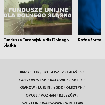
Fundusze Europejskie dla Dolnego
Różne formy t
Śląska
BIAŁYSTOK
/
BYDGOSZCZ
/
GDAŃSK
/
GORZÓW WLKP.
/
KATOWICE
/
KIELCE
/
KRAKÓW
/
LUBLIN
/
ŁÓDŹ
/
OLSZTYN
/
OPOLE
/
POZNAŃ
/
RZESZÓW
/
SZCZECIN
/
WARSZAWA
/
WROCŁAW