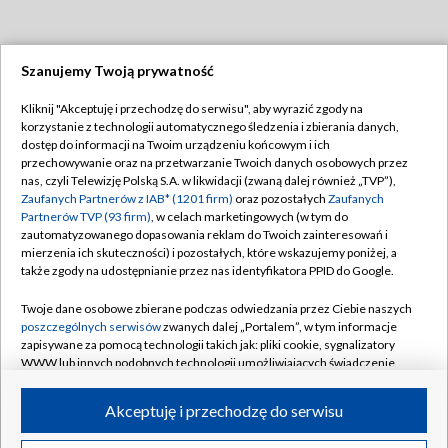
Szanujemy Twoją prywatność
Dołącz do nas:
Kliknij "Akceptuję i przechodzę do serwisu", aby wyrazić zgody na
korzystanie z technologii automatycznego śledzenia i zbierania danych,
TVP
dostęp do informacji na Twoim urządzeniu końcowym i ich
Abonament TVP
przechowywanie oraz na przetwarzanie Twoich danych osobowych przez
Regulamin TVP
nas, czyli Telewizję Polską S.A. w likwidacji (zwaną dalej również „TVP”),
Emisja w TVP
Polityka prywatności
Zaufanych Partnerów z IAB* (1201 firm)
oraz pozostałych
Zaufanych
Partnerów TVP (93 firm)
, w celach marketingowych (w tym do
Centrum informacji TVP
Moje zgody
zautomatyzowanego dopasowania reklam do Twoich zainteresowań i
mierzenia ich skuteczności) i pozostałych, które wskazujemy poniżej, a
Naziemna Telewizja Cyfrowa
Pomoc
także zgody na udostępnianie przez nas identyfikatora PPID do Google.
Sklep TVP
Biuro reklamy
Twoje dane osobowe zbierane podczas odwiedzania przez Ciebie naszych
Rada Programowa
Kontakt
poszczególnych serwisów
zwanych dalej „Portalem”, w tym informacje
zapisywane za pomocą technologii takich jak: pliki cookie, sygnalizatory
System NOS
WWW lub innych podobnych technologii umożliwiających świadczenie
dopasowanych i bezpiecznych usług, personalizację treści oraz reklam,
Informacje o nadawcy
Kanały
udostępnianie funkcji mediów społecznościowych oraz analizowanie
Akceptuję i przechodzę do serwisu
ruchu w Internecie.
Program dla prasy
©2026 Telewizja Polska S.A. w likwidacji