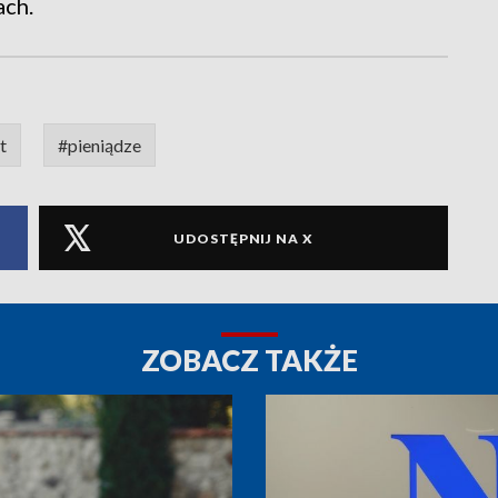
ach.
t
#pieniądze
UDOSTĘPNIJ NA X
ZOBACZ TAKŻE