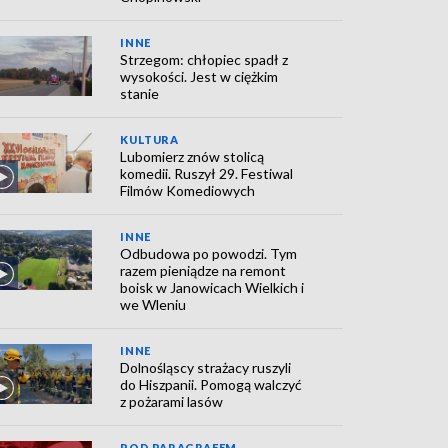
INNE
Strzegom: chłopiec spadł z
wysokości. Jest w ciężkim
stanie
KULTURA
Lubomierz znów stolicą
komedii. Ruszył 29. Festiwal
Filmów Komediowych
INNE
Odbudowa po powodzi. Tym
razem pieniądze na remont
boisk w Janowicach Wielkich i
we Wleniu
INNE
Dolnośląscy strażacy ruszyli
do Hiszpanii. Pomogą walczyć
z pożarami lasów
POD PARAGRAFEM