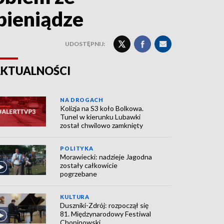
pieniądze
UDOSTĘPNIJ:
KTUALNOŚCI
NA DROGACH
Kolizja na S3 koło Bolkowa.
Tunel w kierunku Lubawki
został chwilowo zamknięty
POLITYKA
Morawiecki: nadzieje Jagodna
zostały całkowicie
pogrzebane
KULTURA
Duszniki-Zdrój: rozpoczął się
81. Międzynarodowy Festiwal
Chopinowski