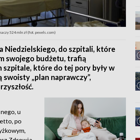
aczy 524 mln zł (fot. pexels.com)
Niedzielskiego, do szpitali, które
m swojego budżetu, trafią
szpitale, które do tej pory były w
ją swoisty „plan naprawczy”,
rzyszłość.
nego, u
etto, po
wyżkowym,
sz Zdrowia,