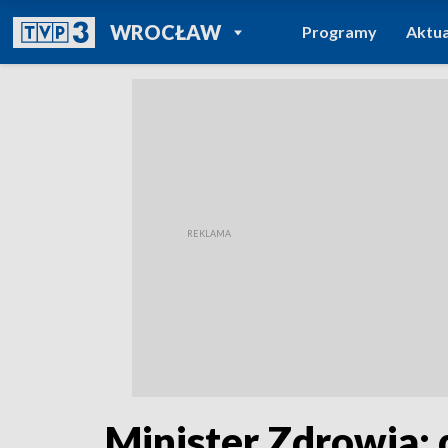
POWRÓT DO
WROCŁAW
Programy
Aktua
TVP REGIONY
Minister Zdrowia: 