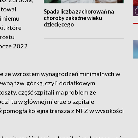
otował
Spada liczba zachorowań na
choroby zakaźne wieku
i niemu
dziecięcego
i, które
rostu
rocze 2022
ane ze wzrostem wynagrodzeń minimalnych w
ewną tzw. górką, czyli dodatkowym
oszty, część szpitali ma problem ze
zi tu w głównej mierze o szpitale
ż pomogła kolejna transza z NFZ w wysokości