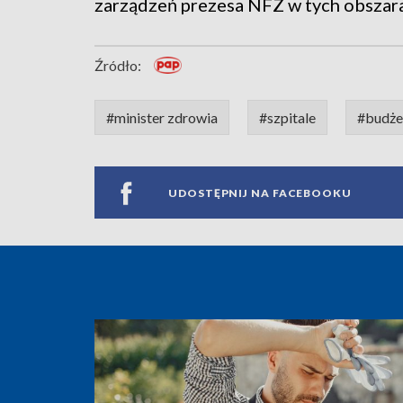
zarządzeń prezesa NFZ w tych obszar
Źródło:
#minister zdrowia
#szpitale
#budże
UDOSTĘPNIJ NA FACEBOOKU