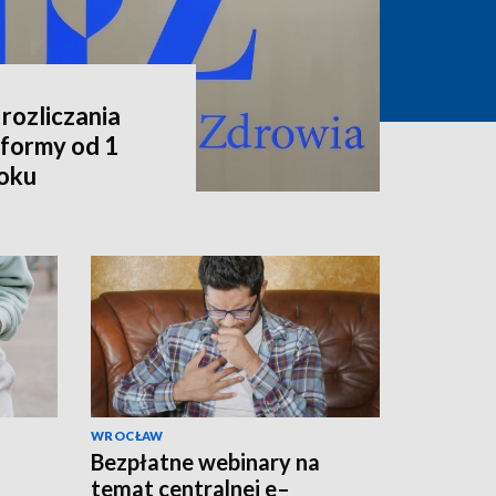
rozliczania
formy od 1
roku
WROCŁAW
Bezpłatne webinary na
temat centralnej e–