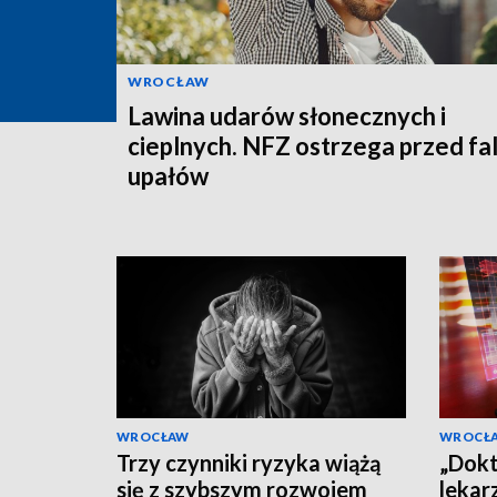
WROCŁAW
Lawina udarów słonecznych i
cieplnych. NFZ ostrzega przed fa
upałów
WROCŁAW
WROCŁ
Trzy czynniki ryzyka wiążą
„Dokt
się z szybszym rozwojem
lekar