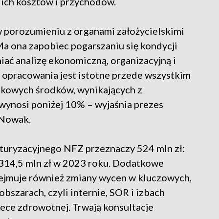
ich kosztów i przychodów.
porozumieniu z organami założycielskimi
a ona zapobiec pogarszaniu się kondycji
iać analizę ekonomiczną, organizacyjną i
 opracowania jest istotne przede wszystkim
tkowych środków, wynikających z
wynosi poniżej 10% – wyjaśnia prezes
 Nowak.
kturyzacyjnego NFZ przeznaczy 524 mln zł:
i 314,5 mln zł w 2023 roku. Dodatkowe
bejmuje również zmiany wycen w kluczowych,
obszarach, czyli internie, SOR i izbach
iece zdrowotnej. Trwają konsultacje