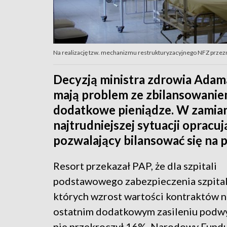
Na realizację tzw. mechanizmu restrukturyzacyjnego NFZ przezn
Decyzją ministra zdrowia Adama 
mają problem ze zbilansowanie
dodatkowe pieniądze. W zamian 
najtrudniejszej sytuacji opracu
pozwalający bilansować się na p
Resort przekazał PAP, że dla szpitali
podstawowego zabezpieczenia szpital
których wzrost wartości kontraktów n
ostatnim dodatkowym zasileniu pod
nie przekroczył 16%. Narodowy Fundu