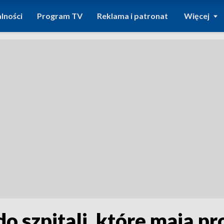
lności
Program TV
Reklama i patronat
Więcej
do szpitali, które mają p