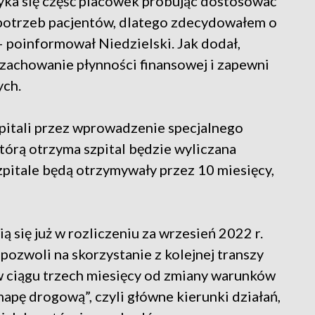
yka się część placówek próbując dostosować
 potrzeb pacjentów, dlatego zdecydowałem o
– poinformował Niedzielski. Jak dodał,
zachowanie płynności finansowej i zapewni
ych.
szpitali przez wprowadzenie specjalnego
tórą otrzyma szpital będzie wyliczana
pitale będą otrzymywały przez 10 miesięcy,
 się już w rozliczeniu za wrzesień 2022 r.
pozwoli na skorzystanie z kolejnej transzy
w ciągu trzech miesięcy od zmiany warunków
apę drogową”, czyli główne kierunki działań,