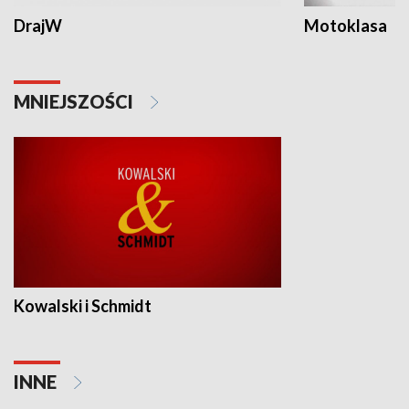
DrajW
Motoklasa
MNIEJSZOŚCI
Kowalski i Schmidt
INNE