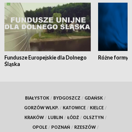
Fundusze Europejskie dla Dolnego
Różne formy t
Śląska
BIAŁYSTOK
/
BYDGOSZCZ
/
GDAŃSK
/
GORZÓW WLKP.
/
KATOWICE
/
KIELCE
/
KRAKÓW
/
LUBLIN
/
ŁÓDŹ
/
OLSZTYN
/
OPOLE
/
POZNAŃ
/
RZESZÓW
/