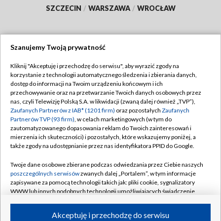
SZCZECIN
/
WARSZAWA
/
WROCŁAW
Szanujemy Twoją prywatność
Dołącz do nas:
Kliknij "Akceptuję i przechodzę do serwisu", aby wyrazić zgody na
korzystanie z technologii automatycznego śledzenia i zbierania danych,
TVP
dostęp do informacji na Twoim urządzeniu końcowym i ich
Abonament TVP
przechowywanie oraz na przetwarzanie Twoich danych osobowych przez
Regulamin TVP
nas, czyli Telewizję Polską S.A. w likwidacji (zwaną dalej również „TVP”),
Emisja w TVP
Polityka prywatności
Zaufanych Partnerów z IAB* (1201 firm)
oraz pozostałych
Zaufanych
Partnerów TVP (93 firm)
, w celach marketingowych (w tym do
Centrum informacji TVP
Moje zgody
zautomatyzowanego dopasowania reklam do Twoich zainteresowań i
mierzenia ich skuteczności) i pozostałych, które wskazujemy poniżej, a
Naziemna Telewizja Cyfrowa
Pomoc
także zgody na udostępnianie przez nas identyfikatora PPID do Google.
Sklep TVP
Biuro reklamy
Twoje dane osobowe zbierane podczas odwiedzania przez Ciebie naszych
Rada Programowa
Kontakt
poszczególnych serwisów
zwanych dalej „Portalem”, w tym informacje
zapisywane za pomocą technologii takich jak: pliki cookie, sygnalizatory
System NOS
WWW lub innych podobnych technologii umożliwiających świadczenie
dopasowanych i bezpiecznych usług, personalizację treści oraz reklam,
Informacje o nadawcy
Kanały
udostępnianie funkcji mediów społecznościowych oraz analizowanie
Akceptuję i przechodzę do serwisu
ruchu w Internecie.
Program dla prasy