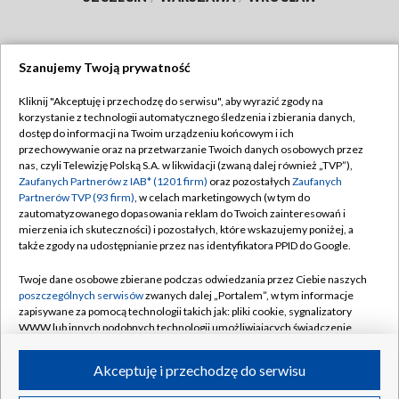
Szanujemy Twoją prywatność
Dołącz do nas:
Kliknij "Akceptuję i przechodzę do serwisu", aby wyrazić zgody na
korzystanie z technologii automatycznego śledzenia i zbierania danych,
TVP
dostęp do informacji na Twoim urządzeniu końcowym i ich
Abonament TVP
przechowywanie oraz na przetwarzanie Twoich danych osobowych przez
Regulamin TVP
nas, czyli Telewizję Polską S.A. w likwidacji (zwaną dalej również „TVP”),
Emisja w TVP
Polityka prywatności
Zaufanych Partnerów z IAB* (1201 firm)
oraz pozostałych
Zaufanych
Partnerów TVP (93 firm)
, w celach marketingowych (w tym do
Centrum informacji TVP
Moje zgody
zautomatyzowanego dopasowania reklam do Twoich zainteresowań i
mierzenia ich skuteczności) i pozostałych, które wskazujemy poniżej, a
Naziemna Telewizja Cyfrowa
Pomoc
także zgody na udostępnianie przez nas identyfikatora PPID do Google.
Sklep TVP
Biuro reklamy
Twoje dane osobowe zbierane podczas odwiedzania przez Ciebie naszych
Rada Programowa
Kontakt
poszczególnych serwisów
zwanych dalej „Portalem”, w tym informacje
zapisywane za pomocą technologii takich jak: pliki cookie, sygnalizatory
System NOS
WWW lub innych podobnych technologii umożliwiających świadczenie
dopasowanych i bezpiecznych usług, personalizację treści oraz reklam,
Informacje o nadawcy
Kanały
udostępnianie funkcji mediów społecznościowych oraz analizowanie
Akceptuję i przechodzę do serwisu
ruchu w Internecie.
Program dla prasy
©2026 Telewizja Polska S.A. w likwidacji