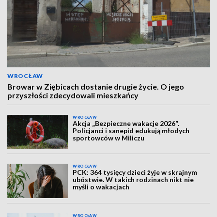
WROCŁAW
Browar w Ziębicach dostanie drugie życie. O jego
przyszłości zdecydowali mieszkańcy
WROCŁAW
Akcja „Bezpieczne wakacje 2026”.
Policjanci i sanepid edukują młodych
sportowców w Miliczu
WROCŁAW
PCK: 364 tysięcy dzieci żyje w skrajnym
ubóstwie. W takich rodzinach nikt nie
myśli o wakacjach
WROCŁAW