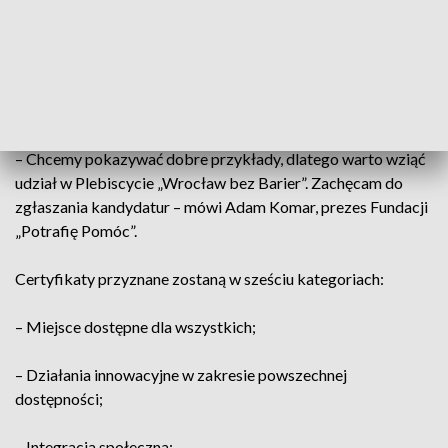
gospodarczą oraz osób fizycznych, których działania
związane są z poprawą powszechnej dostępności miejsc,
usług, wydarzeń i informacji oraz z wyrównywaniem szans
dla różnych grup społecznych. Swojego kandydata zgłosić
może każdy.
– Chcemy pokazywać dobre przykłady, dlatego warto wziąć
udział w Plebiscycie „Wrocław bez Barier”. Zachęcam do
zgłaszania kandydatur – mówi Adam Komar, prezes Fundacji
„Potrafię Pomóc”.
Certyfikaty przyznane zostaną w sześciu kategoriach:
– Miejsce dostępne dla wszystkich;
– Działania innowacyjne w zakresie powszechnej
dostępności;
– Integracja społeczna;