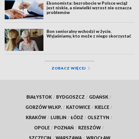
Ekonomista: bezrobocie w Polsce wciąż
jest niskie, a niewielki wzrost nie oznacza
problemów
Bon senioralny wchodzi w życie.
Wyjaśniamy, kto może z niego skorzystać
ZOBACZ WIĘCEJ
BIAŁYSTOK
/
BYDGOSZCZ
/
GDAŃSK
/
GORZÓW WLKP.
/
KATOWICE
/
KIELCE
/
KRAKÓW
/
LUBLIN
/
ŁÓDŹ
/
OLSZTYN
/
OPOLE
/
POZNAŃ
/
RZESZÓW
/
SZCZECIN
/
WARSZAWA
/
WROCŁAW