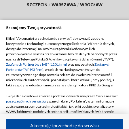
SZCZECIN
/
WARSZAWA
/
WROCŁAW
Szanujemy Twoją prywatność
Dołącz do nas:
Kliknij "Akceptuję i przechodzę do serwisu", aby wyrazić zgody na
korzystanie z technologii automatycznego śledzenia i zbierania danych,
TVP
dostęp do informacji na Twoim urządzeniu końcowym i ich
Abonament TVP
przechowywanie oraz na przetwarzanie Twoich danych osobowych przez
Regulamin TVP
nas, czyli Telewizję Polską S.A. w likwidacji (zwaną dalej również „TVP”),
Emisja w TVP
Polityka prywatności
Zaufanych Partnerów z IAB* (1201 firm)
oraz pozostałych
Zaufanych
Partnerów TVP (93 firm)
, w celach marketingowych (w tym do
Centrum informacji TVP
Moje zgody
zautomatyzowanego dopasowania reklam do Twoich zainteresowań i
mierzenia ich skuteczności) i pozostałych, które wskazujemy poniżej, a
Naziemna Telewizja Cyfrowa
Pomoc
także zgody na udostępnianie przez nas identyfikatora PPID do Google.
Sklep TVP
Biuro reklamy
Twoje dane osobowe zbierane podczas odwiedzania przez Ciebie naszych
Rada Programowa
Kontakt
poszczególnych serwisów
zwanych dalej „Portalem”, w tym informacje
zapisywane za pomocą technologii takich jak: pliki cookie, sygnalizatory
System NOS
WWW lub innych podobnych technologii umożliwiających świadczenie
dopasowanych i bezpiecznych usług, personalizację treści oraz reklam,
Informacje o nadawcy
Kanały
udostępnianie funkcji mediów społecznościowych oraz analizowanie
Akceptuję i przechodzę do serwisu
ruchu w Internecie.
Program dla prasy