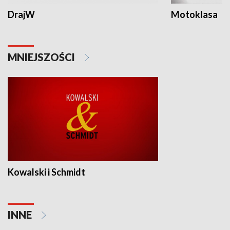
DrajW
Motoklasa
MNIEJSZOŚCI
Kowalski i Schmidt
INNE