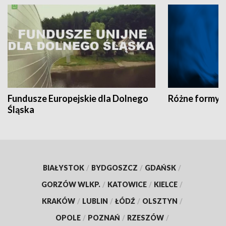
Fundusze Europejskie dla Dolnego
Różne formy t
Śląska
BIAŁYSTOK
/
BYDGOSZCZ
/
GDAŃSK
/
GORZÓW WLKP.
/
KATOWICE
/
KIELCE
/
KRAKÓW
/
LUBLIN
/
ŁÓDŹ
/
OLSZTYN
/
OPOLE
/
POZNAŃ
/
RZESZÓW
/