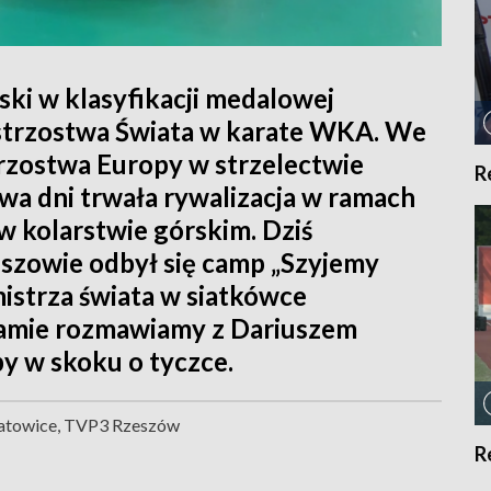
ki w klasyfikacji medalowej
istrzostwa Świata w karate WKA. We
rzostwa Europy w strzelectwie
R
a dni trwała rywalizacja w ramach
w kolarstwie górskim. Dziś
szowie odbył się camp „Szyjemy
istrza świata w siatkówce
ramie rozmawiamy z Dariuszem
y w skoku o tyczce.
atowice, TVP3 Rzeszów
R