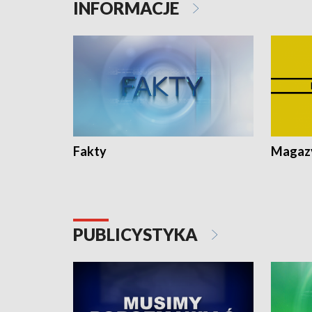
INFORMACJE
Lubomierz
Lubomier
Fakty
Magazy
PUBLICYSTYKA