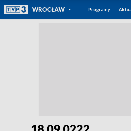
POWRÓT DO
WROCŁAW
Programy
Aktua
TVP REGIONY
18.09.0222