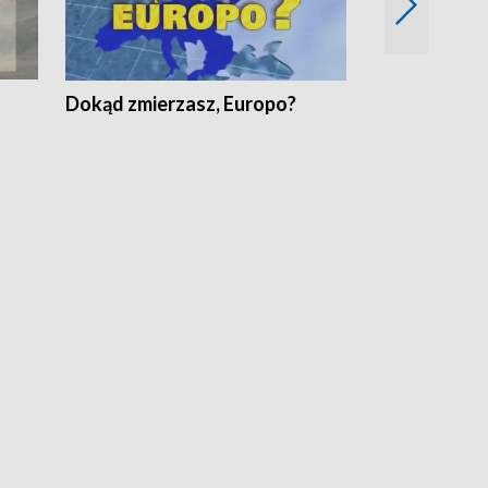
Dokąd zmierzasz, Europo?
Fakty Komen