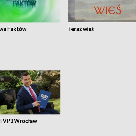
wa Faktów
Teraz wieś
 TVP3 Wrocław