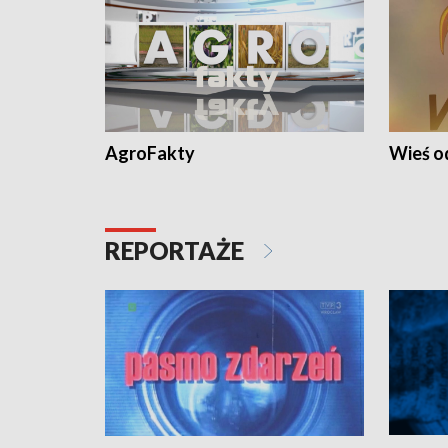
AgroFakty
Wieś 
REPORTAŻE