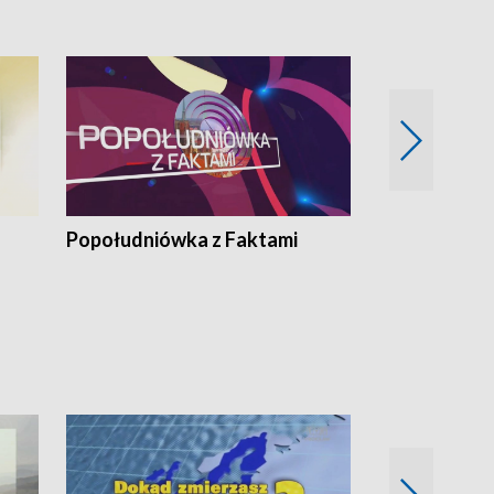
Popołudniówka z Faktami
Z Unią na Ty