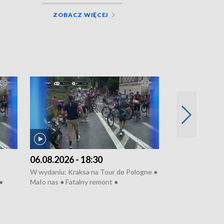
ZOBACZ WIĘCEJ
06.08.2026 - 18:30
05.08.2026 - 
W wydaniu: Kraksa na Tour de Pologne ●
W wydaniu: Dlacz
●
Mało nas ● Fatalny remont ●
do rzeki ● Lato 
 grypa
Sterroryzowane osiedle ● Kosztowna
● Senior za kółki
ko ●
ptasia grypa ● Pociągiem na lotnisko ●
cierpiwych ● Mro
Nowa Ruska ● Refektarz do remontu ●
Koniec upałów