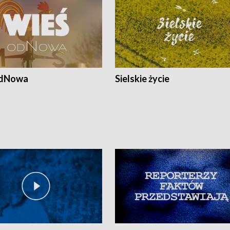
odNowa
Sielskie życie