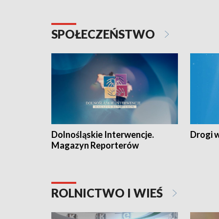
SPOŁECZEŃSTWO
Dolnośląskie Interwencje.
Drogi 
Magazyn Reporterów
ROLNICTWO I WIEŚ