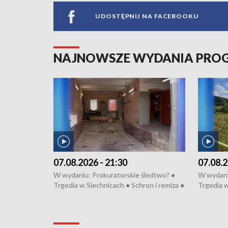
UDOSTĘPNIJ NA FACEBOOKU
NAJNOWSZE WYDANIA PR
07.08.2026 - 21:30
07.08.2
W wydaniu: Prokuratorskie śledtwo? ●
W wydani
Trgedia w Siechnicach ● Schron i remiza ●
Trgedia w
Mateusz Morawiecki we Wrocławiu ● 81.
Mateusz 
edycja Międzynarodowego Festiwalu
edycja M
Chopinowskiego ● Na pomoc Hiszpanom
Chopinow
● Odbudowa po powodzi ● Filmowy
● Odbudo