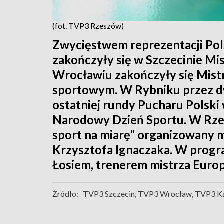
(fot. TVP3 Rzeszów)
Zwycięstwem reprezentacji Pols
zakończyły się w Szczecinie M
Wrocławiu zakończyły się Mist
sportowym. W Rybniku przez dw
ostatniej rundy Pucharu Polski 
Narodowy Dzień Sportu. W Rze
sport na miarę” organizowany m
Krzysztofa Ignaczaka. W prog
Łosiem, trenerem mistrza Europ
Źródło:
TVP3 Szczecin, TVP3 Wrocław, TVP3 K