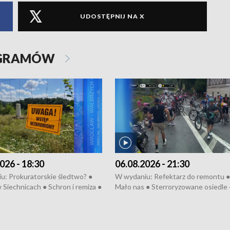
UDOSTĘPNIJ NA X
OGRAMÓW
026 - 18:30
06.08.2026 - 21:30
u: Prokuratorskie śledtwo? ●
W wydaniu: Refektarz do remontu ●
 Siechnicach ● Schron i remiza ●
Mało nas ● Sterroryzowane osiedle 
Morawiecki we Wrocławiu ● 81.
Fatalny remont ● Kosztowna ptasia
iędzynarodowego Festiwalu
● Nowa Ruska ● Pociągiem na lotnis
skiego ● Na pomoc Hiszpanom
Koniec upałów ● Kraksa na Tour de
wa po powodzi ● Filmowy
Pologne