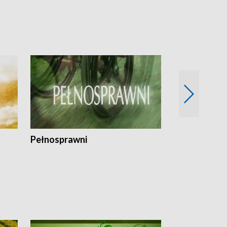
Pełnosprawni
Bezpieczny 