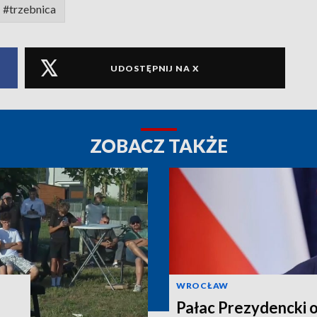
#trzebnica
UDOSTĘPNIJ NA X
ZOBACZ TAKŻE
WROCŁAW
Pałac Prezydencki 