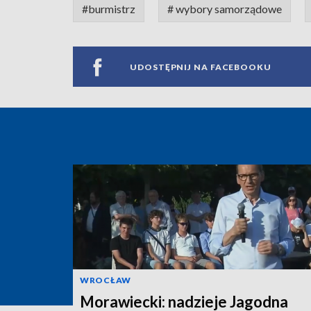
#burmistrz
# wybory samorządowe
UDOSTĘPNIJ NA FACEBOOKU
WROCŁAW
Morawiecki: nadzieje Jagodna