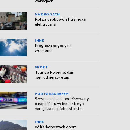
wakacjach
NA DROGACH
Kolizja osobówki z hulajnogą
elektryczną
INNE
Prognoza pogody na
weekend
SPORT
Tour de Pologne: dziś
najtrudniejszy etap
POD PARAGRAFEM
Szesnastolatek podejrzewany
o napaść z użyciem ostrego
narzędzia na piętnastolatka
INNE
W Karkonoszach dobre