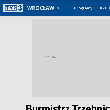
POWRÓT DO
WROCŁAW
Programy
Aktua
TVP REGIONY
Burmistrz Trzebni