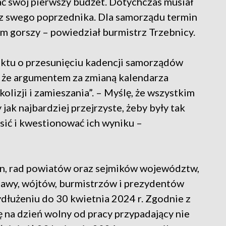
ać swój pierwszy budżet. Dotychczas musiał
z swego poprzednika. Dla samorządu termin
em gorszy – powiedział burmistrz Trzebnicy.
ktu o przesunięciu kadencji samorządów
ł, że argumentem za zmianą kalendarza
olizji i zamieszania”. – Myślę, że wszystkim
jak najbardziej przejrzyste, żeby były tak
sić i kwestionować ich wyniku –
in, rad powiatów oraz sejmików województw,
zawy, wójtów, burmistrzów i prezydentów
ydłużeniu do 30 kwietnia 2024 r. Zgodnie z
 na dzień wolny od pracy przypadający nie