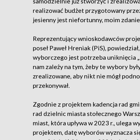
samodzielnie już stworzyć i zrealizow
realizować budżet przygotowany prze
jesienny jest niefortunny, moim zdani
Reprezentujący wnioskodawców proje
poseł Paweł Hreniak (PiS), powiedzia
wyborczego jest potrzeba uniknięcia „k
nam zależy na tym, żeby te wybory były 
zrealizowane, aby nikt nie mógł podno
przekonywał.
Zgodnie z projektem kadencja rad gm
rad dzielnic miasta stołecznego Wars
miast, która upływa w 2023 r., ulega w
projektem, datę wyborów wyznacza się