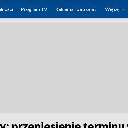
lności
Program TV
Reklama i patronat
Więcej
cy: przeniesienie termin