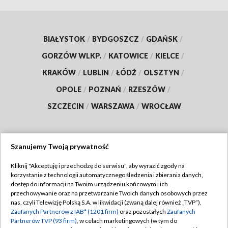
BIAŁYSTOK
/
BYDGOSZCZ
/
GDAŃSK
/
GORZÓW WLKP.
/
KATOWICE
/
KIELCE
/
KRAKÓW
/
LUBLIN
/
ŁÓDŹ
/
OLSZTYN
/
OPOLE
/
POZNAŃ
/
RZESZÓW
/
SZCZECIN
/
WARSZAWA
/
WROCŁAW
Szanujemy Twoją prywatność
Dołącz do nas:
Kliknij "Akceptuję i przechodzę do serwisu", aby wyrazić zgody na
korzystanie z technologii automatycznego śledzenia i zbierania danych,
TVP
dostęp do informacji na Twoim urządzeniu końcowym i ich
Abonament TVP
przechowywanie oraz na przetwarzanie Twoich danych osobowych przez
Regulamin TVP
nas, czyli Telewizję Polską S.A. w likwidacji (zwaną dalej również „TVP”),
Emisja w TVP
Polityka prywatności
Zaufanych Partnerów z IAB* (1201 firm)
oraz pozostałych
Zaufanych
Partnerów TVP (93 firm)
, w celach marketingowych (w tym do
Centrum informacji TVP