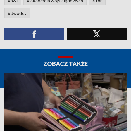
#awl
# akademia wojsk lądowych
# tor
#dwódcy
ZOBACZ TAKŻE