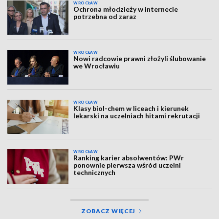
WROCŁAW
Ochrona młodzieży w internecie
potrzebna od zaraz
WROCŁAW
Nowi radcowie prawni złożyli ślubowanie
we Wrocławiu
WROCŁAW
Klasy biol-chem w liceach i kierunek
lekarski na uczelniach hitami rekrutacji
WROCŁAW
Ranking karier absolwentów: PWr
ponownie pierwsza wśród uczelni
technicznych
ZOBACZ WIĘCEJ