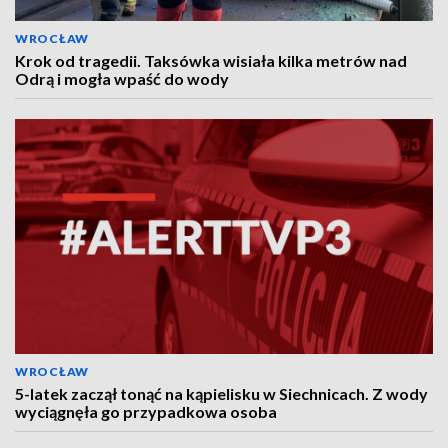
WROCŁAW
Krok od tragedii. Taksówka wisiała kilka metrów nad
Odrą i mogła wpaść do wody
WROCŁAW
5-latek zaczął tonąć na kąpielisku w Siechnicach. Z wody
wyciągnęła go przypadkowa osoba