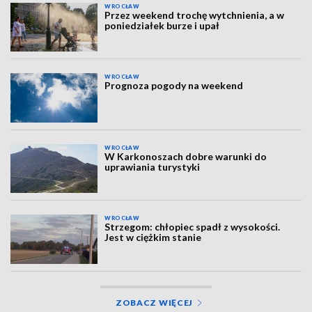
WROCŁAW
Przez weekend trochę wytchnienia, a w
poniedziałek burze i upał
WROCŁAW
Prognoza pogody na weekend
WROCŁAW
W Karkonoszach dobre warunki do
uprawiania turystyki
WROCŁAW
Strzegom: chłopiec spadł z wysokości.
Jest w ciężkim stanie
ZOBACZ WIĘCEJ