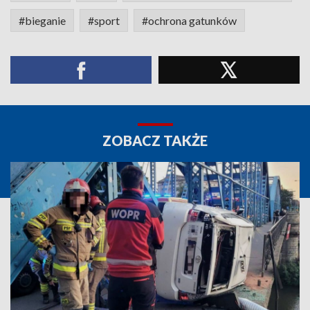
#bieganie
#sport
#ochrona gatunków
ZOBACZ TAKŻE