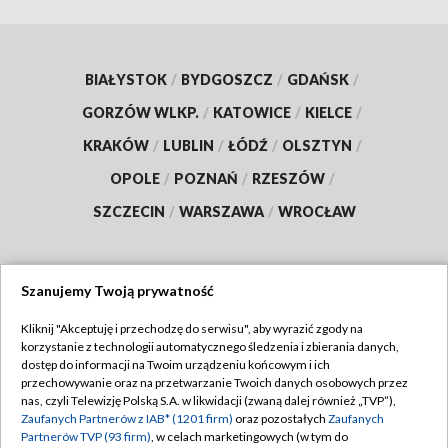
BIAŁYSTOK
/
BYDGOSZCZ
/
GDAŃSK
/
GORZÓW WLKP.
/
KATOWICE
/
KIELCE
/
KRAKÓW
/
LUBLIN
/
ŁÓDŹ
/
OLSZTYN
/
OPOLE
/
POZNAŃ
/
RZESZÓW
/
SZCZECIN
/
WARSZAWA
/
WROCŁAW
Szanujemy Twoją prywatność
Dołącz do nas:
Kliknij "Akceptuję i przechodzę do serwisu", aby wyrazić zgody na
korzystanie z technologii automatycznego śledzenia i zbierania danych,
TVP
dostęp do informacji na Twoim urządzeniu końcowym i ich
Abonament TVP
przechowywanie oraz na przetwarzanie Twoich danych osobowych przez
Regulamin TVP
nas, czyli Telewizję Polską S.A. w likwidacji (zwaną dalej również „TVP”),
Emisja w TVP
Polityka prywatności
Zaufanych Partnerów z IAB* (1201 firm)
oraz pozostałych
Zaufanych
Partnerów TVP (93 firm)
, w celach marketingowych (w tym do
Centrum informacji TVP