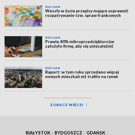
WROCŁAW
Weszły w życie przepisy mające usprawnić
rozpatrywanie tzw. spraw frankowych
WROCŁAW
Prawie 40% mikroprzedsiębiorców
założyło firmę, aby się uniezależnić
WROCŁAW
Raport: w tym roku sprzedano więcej
nowych mieszkań niż trafiło na rynek
ZOBACZ WIĘCEJ
BIAŁYSTOK
/
BYDGOSZCZ
/
GDAŃSK
/