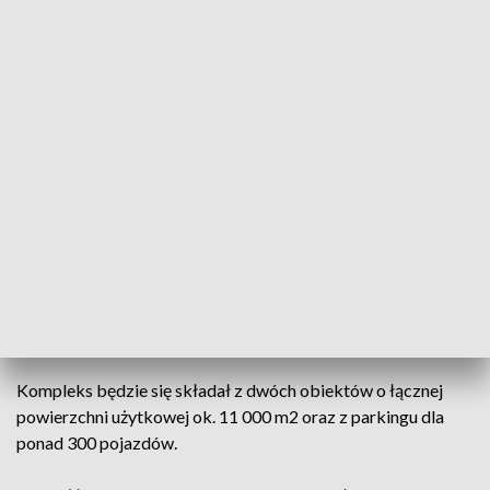
5 września 2022 r. rozpoczął się proces poszukiwania pracowników, przez
jednego z największych najemców (fot. TVP3 Wrocław)
W listopadzie 2021 roku rozpoczęto budowę
pierwszego w Bielawie pasażu handlowego.
Inwestycja zapewni w mieście wiele nowych miejsc
pracy. Rekrutacja trwa.
Kompleks będzie się składał z dwóch obiektów o łącznej
powierzchni użytkowej ok. 11 000 m2 oraz z parkingu dla
ponad 300 pojazdów.