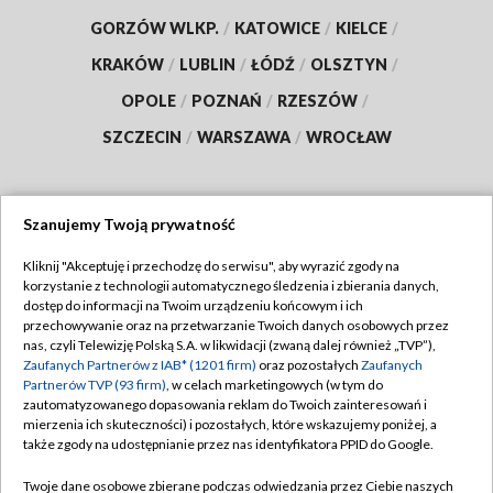
GORZÓW WLKP.
/
KATOWICE
/
KIELCE
/
KRAKÓW
/
LUBLIN
/
ŁÓDŹ
/
OLSZTYN
/
OPOLE
/
POZNAŃ
/
RZESZÓW
/
SZCZECIN
/
WARSZAWA
/
WROCŁAW
Szanujemy Twoją prywatność
Dołącz do nas:
Kliknij "Akceptuję i przechodzę do serwisu", aby wyrazić zgody na
korzystanie z technologii automatycznego śledzenia i zbierania danych,
TVP
dostęp do informacji na Twoim urządzeniu końcowym i ich
Abonament TVP
przechowywanie oraz na przetwarzanie Twoich danych osobowych przez
Regulamin TVP
nas, czyli Telewizję Polską S.A. w likwidacji (zwaną dalej również „TVP”),
Emisja w TVP
Polityka prywatności
Zaufanych Partnerów z IAB* (1201 firm)
oraz pozostałych
Zaufanych
Partnerów TVP (93 firm)
, w celach marketingowych (w tym do
Centrum informacji TVP
Moje zgody
zautomatyzowanego dopasowania reklam do Twoich zainteresowań i
mierzenia ich skuteczności) i pozostałych, które wskazujemy poniżej, a
Naziemna Telewizja Cyfrowa
Pomoc
także zgody na udostępnianie przez nas identyfikatora PPID do Google.
Sklep TVP
Biuro reklamy
Twoje dane osobowe zbierane podczas odwiedzania przez Ciebie naszych