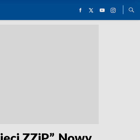
ięci ZZiP”. Nowy