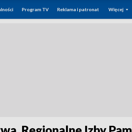
lności
Program TV
Reklama i patronat
Więcej
wa. Regionalne Izby Pam