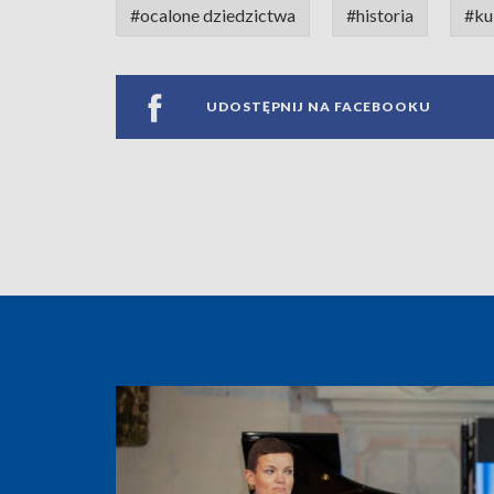
#ocalone dziedzictwa
#historia
#ku
UDOSTĘPNIJ NA FACEBOOKU