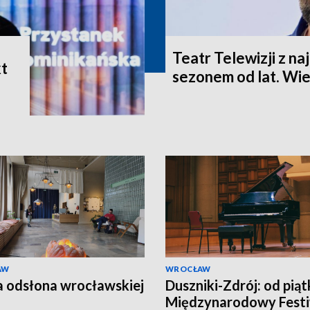
Teatr Telewizji z n
t
sezonem od lat. Wie
AW
WROCŁAW
a odsłona wrocławskiej
Duszniki-Zdrój: od piąt
Międzynarodowy Festi