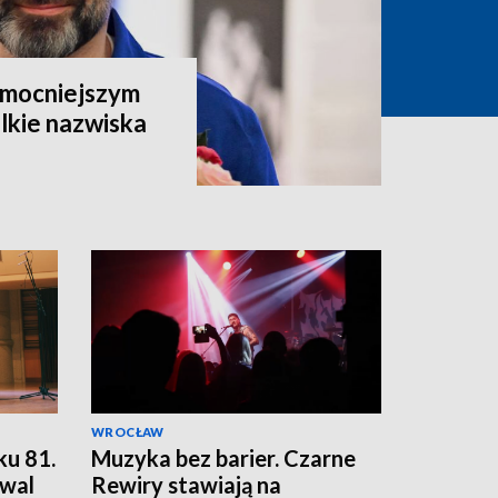
ajmocniejszym
lkie nazwiska
WROCŁAW
ku 81.
Muzyka bez barier. Czarne
wal
Rewiry stawiają na