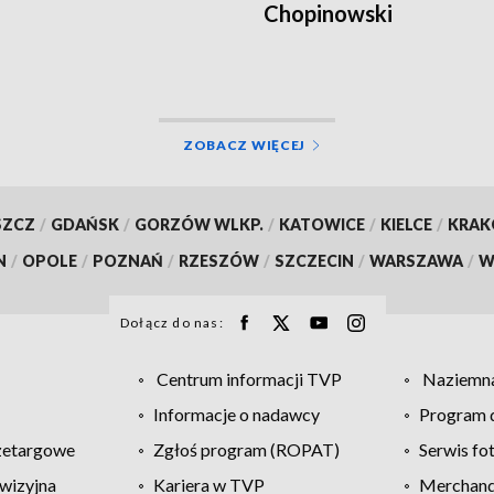
Chopinowski
ZOBACZ WIĘCEJ
SZCZ
/
GDAŃSK
/
GORZÓW WLKP.
/
KATOWICE
/
KIELCE
/
KRA
N
/
OPOLE
/
POZNAŃ
/
RZESZÓW
/
SZCZECIN
/
WARSZAWA
/
W
Dołącz do nas:
Centrum informacji TVP
Naziemna
Informacje o nadawcy
Program d
zetargowe
Zgłoś program (ROPAT)
Serwis fo
wizyjna
Kariera w TVP
Merchandi