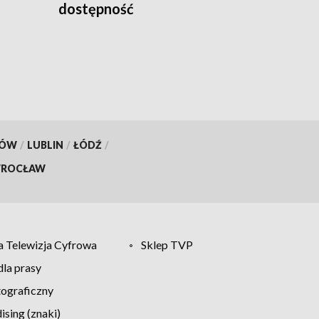
dostępność
KÓW
/
LUBLIN
/
ŁÓDŹ
/
ROCŁAW
 Telewizja Cyfrowa
Sklep TVP
la prasy
tograficzny
sing (znaki)