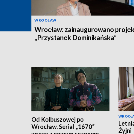
WROCŁAW
Wrocław: zainaugurowano projek
„Przystanek Dominikańska”
WROCŁ
Od Kolbuszowej po
Letni
Wrocław. Serial „1670”
Żyjni
wraca z nowym sezonem