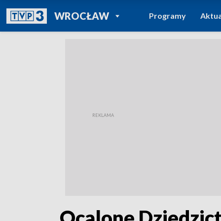
POWRÓT DO
WROCŁAW
Programy
Aktua
TVP REGIONY
„Ocalone Dziedzict