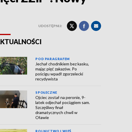
UDOSTĘPNIJ:
KTUALNOŚCI
POD PARAGRAFEM
Jechał chodnikiem bez kasku,
mając pięć zakazów. Po
pościgu wpadł zgorzelecki
recydywista
SPOŁECZNE
Ojciec został na peronie, 9-
latek odjechał pociągiem sam.
Szczęśliwy finał
dramatycznych chwil w
Oławie
ROLNICTWO I WIEŚ