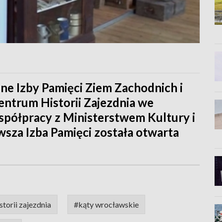
ne Izby Pamięci Ziem Zachodnich i
entrum Historii Zajezdnia we
spółpracy z Ministerstwem Kultury i
sza Izba Pamięci została otwarta
storii zajezdnia
#kąty wrocławskie