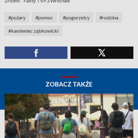
Źródło:
Fakty TVP3 Wrocław
#pożary
#pomoc
#pogorzelcy
#rodzina
#kamieniec ząbkowicki
ZOBACZ TAKŻE