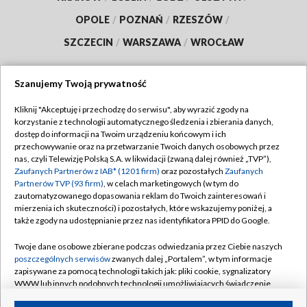
OPOLE
/
POZNAŃ
/
RZESZÓW
/
SZCZECIN
/
WARSZAWA
/
WROCŁAW
Szanujemy Twoją prywatność
Dołącz do nas:
Kliknij "Akceptuję i przechodzę do serwisu", aby wyrazić zgody na
korzystanie z technologii automatycznego śledzenia i zbierania danych,
dostęp do informacji na Twoim urządzeniu końcowym i ich
TVP
przechowywanie oraz na przetwarzanie Twoich danych osobowych przez
nas, czyli Telewizję Polską S.A. w likwidacji (zwaną dalej również „TVP”),
Abonament TVP
Regulamin TVP
Zaufanych Partnerów z IAB* (1201 firm)
oraz pozostałych
Zaufanych
Emisja w TVP
Partnerów TVP (93 firm)
, w celach marketingowych (w tym do
Polityka prywatności
zautomatyzowanego dopasowania reklam do Twoich zainteresowań i
Centrum informacji TVP
Moje zgody
mierzenia ich skuteczności) i pozostałych, które wskazujemy poniżej, a
także zgody na udostępnianie przez nas identyfikatora PPID do Google.
Naziemna Telewizja Cyfrowa
Pomoc
Twoje dane osobowe zbierane podczas odwiedzania przez Ciebie naszych
Sklep TVP
Biuro reklamy
poszczególnych serwisów
zwanych dalej „Portalem”, w tym informacje
Rada Programowa
zapisywane za pomocą technologii takich jak: pliki cookie, sygnalizatory
Kontakt
WWW lub innych podobnych technologii umożliwiających świadczenie
System NOS
dopasowanych i bezpiecznych usług, personalizację treści oraz reklam,