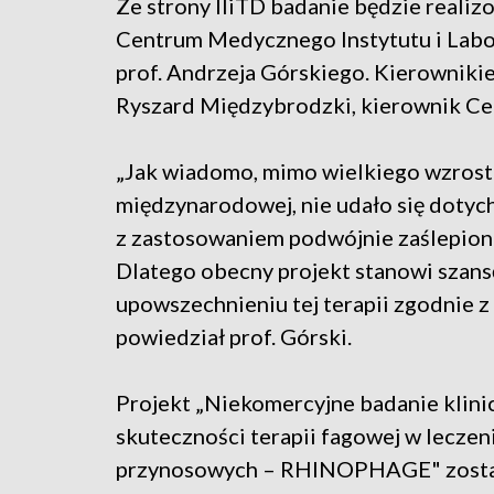
Ze strony IIiTD badanie będzie reali
Centrum Medycznego Instytutu i Labo
prof. Andrzeja Górskiego. Kierownikie
Ryszard Międzybrodzki, kierownik C
„Jak wiadomo, mimo wielkiego wzrostu
międzynarodowej, nie udało się dotyc
z zastosowaniem podwójnie zaślepione
Dlatego obecny projekt stanowi szan
upowszechnieniu tej terapii zgodnie
powiedział prof. Górski.
Projekt „Niekomercyjne badanie klini
skuteczności terapii fagowej w leczen
przynosowych – RHINOPHAGE" został 