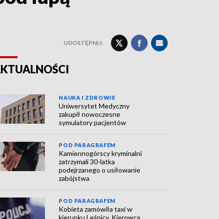
UDOSTĘPNIJ:
KTUALNOŚCI
NAUKA I ZDROWIE
Uniwersytet Medyczny
zakupił nowoczesne
symulatory pacjentów
POD PARAGRAFEM
Kamiennogórscy kryminalni
zatrzymali 30-latka
podejrzanego o usiłowanie
zabójstwa
POD PARAGRAFEM
Kobieta zamówiła taxi w
kierunku Leśnicy. Kierowca