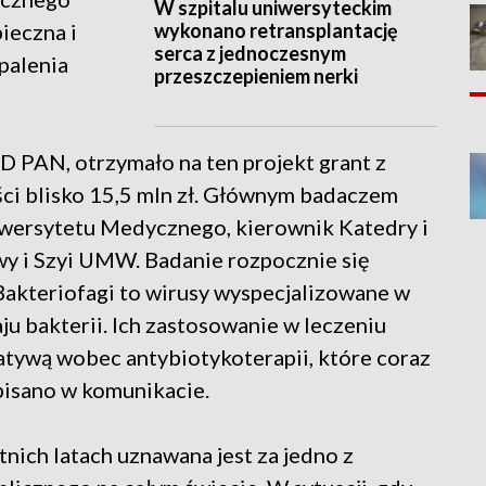
W szpitalu uniwersyteckim
wykonano retransplantację
ieczna i
serca z jednoczesnym
palenia
przeszczepieniem nerki
TD PAN, otrzymało na ten projekt grant z
i blisko 15,5 mln zł. Głównym badaczem
niwersytetu Medycznego, kierownik Katedry i
owy i Szyi UMW. Badanie rozpocznie się
 Bakteriofagi to wirusy wyspecjalizowane w
ju bakterii. Ich zastosowanie w leczeniu
atywą wobec antybiotykoterapii, które coraz
apisano w komunikacie.
nich latach uznawana jest za jedno z