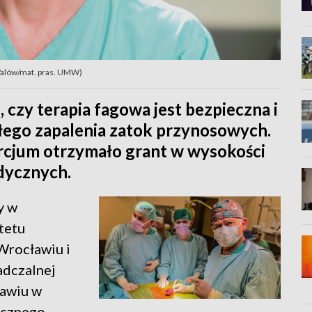
Walów/mat. pras. UMW)
czy terapia fagowa jest bezpieczna i
łego zapalenia zatok przynosowych.
rcjum otrzymało grant w wysokości
dycznych.
y w
tetu
Wrocławiu i
adczalnej
ławiu w
icznego