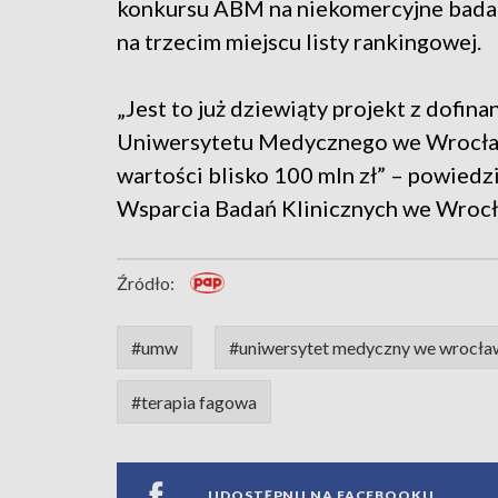
konkursu ABM na niekomercyjne badania
na trzecim miejscu listy rankingowej.
„Jest to już dziewiąty projekt z dof
Uniwersytetu Medycznego we Wrocław
wartości blisko 100 mln zł” – powied
Wsparcia Badań Klinicznych we Wrocł
Źródło:
#umw
#uniwersytet medyczny we wrocła
#terapia fagowa
UDOSTĘPNIJ NA FACEBOOKU