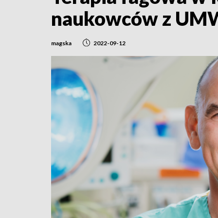
naukowców z UM
magska
2022-09-12