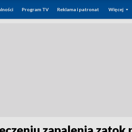
lności
Program TV
Reklama i patronat
Więcej
eczeniu zapalenia zatok 