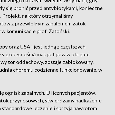
licznego na całym świecie. W sytuacji, gdy
yły się bronić przed antybiotykami, konieczne
. Projekt, na który otrzymaliśmy
ntów z przewlekłym zapaleniem zatok
w komunikacie prof. Zatoński.
y oraz USA i jest jedną z częstszych
e się obecnością mas polipów w obrębie
łowy tor oddechowy, zostaje zablokowany,
trudnia choremu codzienne funkcjonowanie, w
ię ognisk zapalnych. U licznych pacjentów,
zatok przynosowych, stwierdzamy nadkażenie
 standardowe leczenie i sprzyja nawrotom