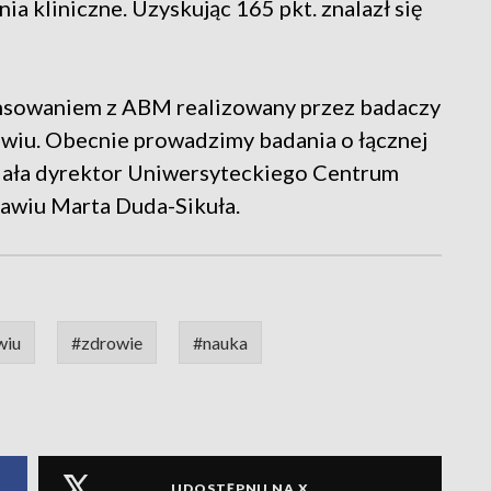
 kliniczne. Uzyskując 165 pkt. znalazł się
inansowaniem z ABM realizowany przez badaczy
iu. Obecnie prowadzimy badania o łącznej
ziała dyrektor Uniwersyteckiego Centrum
awiu Marta Duda-Sikuła.
wiu
#zdrowie
#nauka
UDOSTĘPNIJ NA X