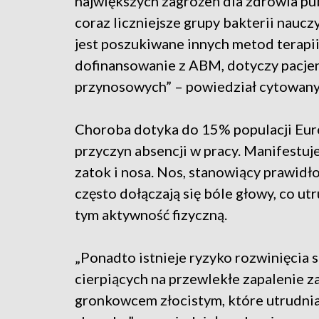
największych zagrożeń dla zdrowia pub
coraz liczniejsze grupy bakterii naucz
jest poszukiwane innych metod terapii
dofinansowanie z ABM, dotyczy pacje
przynosowych” – powiedział cytowany 
Choroba dotyka do 15% populacji Europ
przyczyn absencji w pracy. Manifestuj
zatok i nosa. Nos, stanowiący prawid
często dołączają się bóle głowy, co u
tym aktywność fizyczną.
„Ponadto istnieje ryzyko rozwinięcia s
cierpiących na przewlekłe zapalenie 
gronkowcem złocistym, które utrudnia