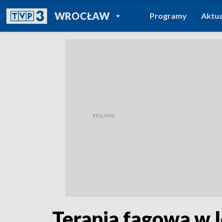
POWRÓT DO
WROCŁAW
Programy
Aktua
TVP REGIONY
Terapia fagowa w l