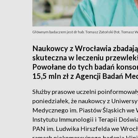
Głównym badaczem jest dr hab. Tomasz Zatoński (fot. Tomasz 
Naukowcy z Wrocławia zbadają, 
skuteczna w leczeniu przewlek
Powołane do tych badań konso
15,5 mln zł z Agencji Badań Me
Służby prasowe uczelni poinformował
poniedziałek, że naukowcy z Uniwersy
Medycznego im. Piastów Śląskich we 
Instytutu Immunologii i Terapii Doświ
PAN im. Ludwika Hirszfelda we Wroc
ramach niekomercyjnego badania klin