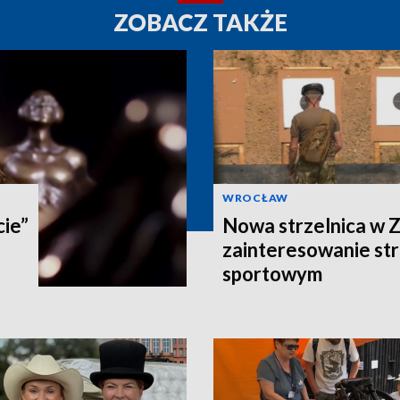
ZOBACZ TAKŻE
WROCŁAW
cie”
Nowa strzelnica w Z
zainteresowanie st
sportowym