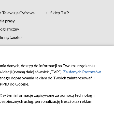
 Telewizja Cyfrowa
Sklep TVP
la prasy
tograficzny
sing (znaki)
klamy
Kontakt
rania danych, dostęp do informacji na Twoim urządzeniu
idacji (zwaną dalej również „TVP”),
Zaufanych Partnerów
anego dopasowania reklam do Twoich zainteresowań i
a PPID do Google.
”, w tym informacje zapisywane za pomocą technologii
zpiecznych usług, personalizację treści oraz reklam,