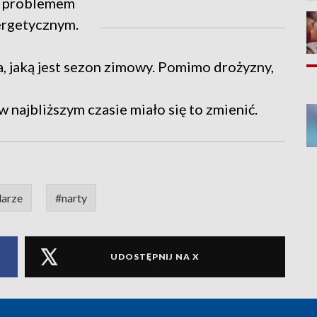
m problemem
nergetycznym.
, jaką jest sezon zimowy. Pomimo drożyzny,
w najbliższym czasie miało się to zmienić.
larze
#narty
UDOSTĘPNIJ NA X