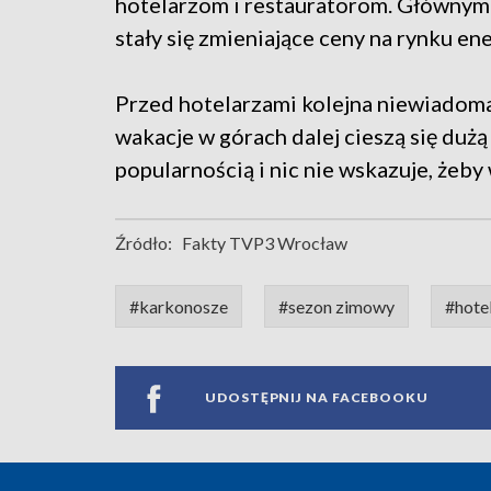
hotelarzom i restauratorom. Główny
stały się zmieniające ceny na rynku e
Przed hotelarzami kolejna niewiadoma
wakacje w górach dalej cieszą się dużą
popularnością i nic nie wskazuje, żeby 
Źródło:
Fakty TVP3 Wrocław
#karkonosze
#sezon zimowy
#hote
UDOSTĘPNIJ NA FACEBOOKU