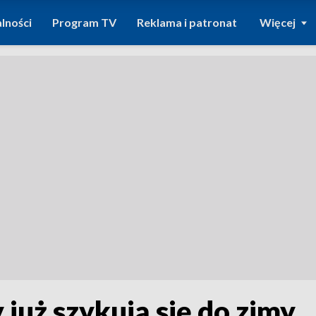
lności
Program TV
Reklama i patronat
Więcej
już szykują się do zimy