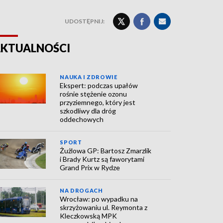
UDOSTĘPNIJ:
KTUALNOŚCI
NAUKA I ZDROWIE
Ekspert: podczas upałów
rośnie stężenie ozonu
przyziemnego, który jest
szkodliwy dla dróg
oddechowych
SPORT
Żużlowa GP: Bartosz Zmarzlik
i Brady Kurtz są faworytami
Grand Prix w Rydze
NA DROGACH
Wrocław: po wypadku na
skrzyżowaniu ul. Reymonta z
Kleczkowską MPK