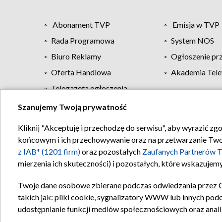
Abonament TVP
Emisja w TVP
Rada Programowa
System NOS
Biuro Reklamy
Ogłoszenie pr
Oferta Handlowa
Akademia Tele
Telegazeta ogłoszenia
Szanujemy Twoją prywatność
Regulamin TVP
Kliknij "Akceptuję i przechodzę do serwisu", aby wyrazić zg
końcowym i ich przechowywanie oraz na przetwarzanie Twoich
z IAB* (1201 firm)
oraz pozostałych
Zaufanych Partnerów T
mierzenia ich skuteczności) i pozostałych, które wskazujemy
Twoje dane osobowe zbierane podczas odwiedzania przez 
takich jak: pliki cookie, sygnalizatory WWW lub innych pod
udostępnianie funkcji mediów społecznościowych oraz anali