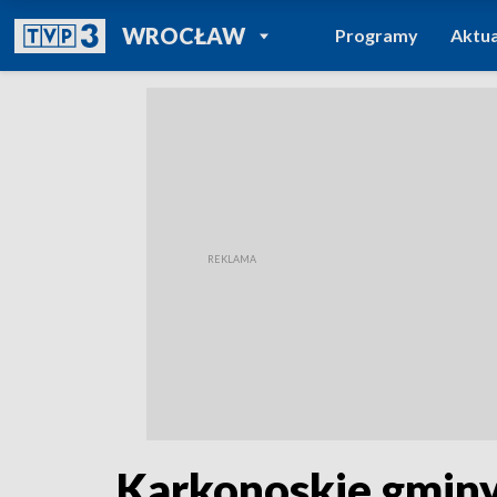
POWRÓT DO
WROCŁAW
Programy
Aktua
TVP REGIONY
Karkonoskie gminy 