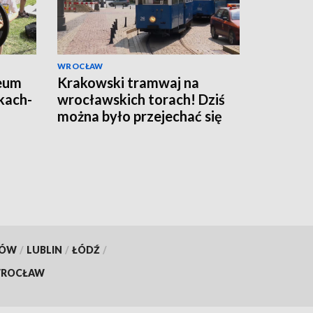
WROCŁAW
eum
Krakowski tramwaj na
kach-
wrocławskich torach! Dziś
można było przejechać się
składem Konstal N
KÓW
/
LUBLIN
/
ŁÓDŹ
/
ROCŁAW