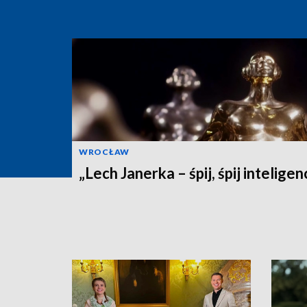
WROCŁAW
„Lech Janerka – śpij, śpij inteligen