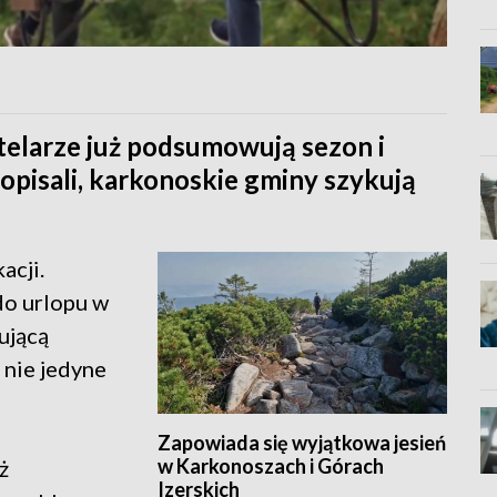
telarze już podsumowują sezon i
dopisali, karkonoskie gminy szykują
acji.
o urlopu w
pującą
o nie jedyne
Zapowiada się wyjątkowa jesień
w Karkonoszach i Górach
ż
Izerskich