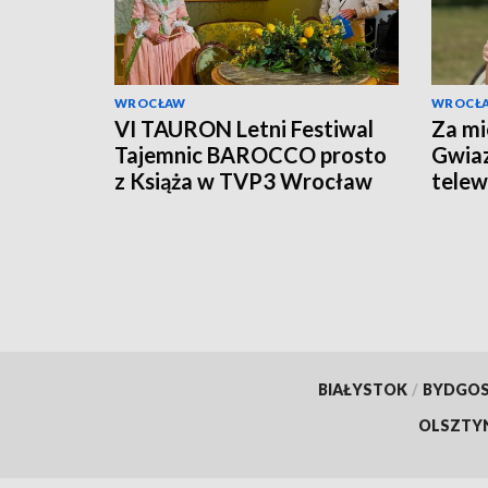
WROCŁAW
WROCŁ
VI TAURON Letni Festiwal
Za mi
Tajemnic BAROCCO prosto
Gwiaz
z Książa w TVP3 Wrocław
telewi
Książ
BIAŁYSTOK
/
BYDGO
OLSZTY