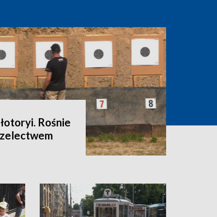
łotoryi. Rośnie
rzelectwem