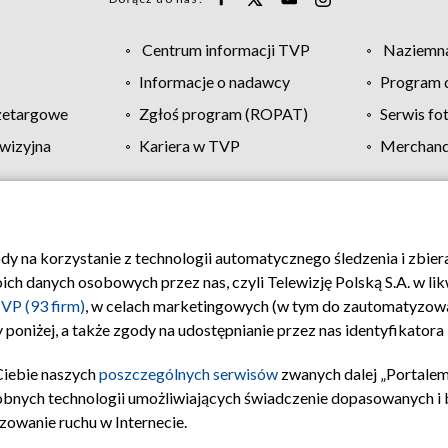
Centrum informacji TVP
Naziemna
Informacje o nadawcy
Program d
zetargowe
Zgłoś program (ROPAT)
Serwis fo
wizyjna
Kariera w TVP
Merchandi
Polityka prywatności
Moje zgody
Pomoc
Biuro re
ody na korzystanie z technologii automatycznego śledzenia i zbie
 danych osobowych przez nas, czyli Telewizję Polską S.A. w likw
VP (93 firm)
, w celach marketingowych (w tym do zautomatyzow
 poniżej, a także zgody na udostępnianie przez nas identyfikator
Ciebie naszych
poszczególnych serwisów
zwanych dalej „Portalem
obnych technologii umożliwiających świadczenie dopasowanych i be
zowanie ruchu w Internecie.