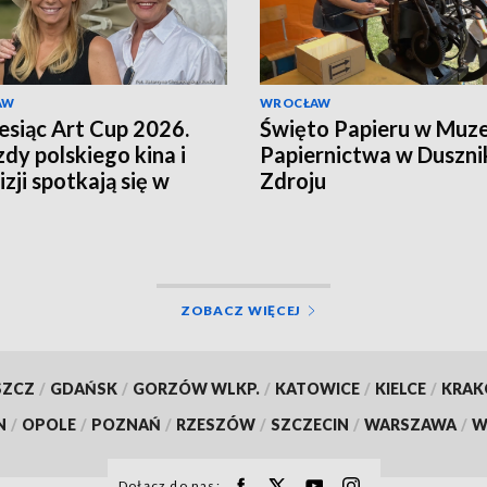
AW
WROCŁAW
esiąc Art Cup 2026.
Święto Papieru w Muz
dy polskiego kina i
Papiernictwa w Duszni
zji spotkają się w
Zdroju
u
ZOBACZ WIĘCEJ
SZCZ
/
GDAŃSK
/
GORZÓW WLKP.
/
KATOWICE
/
KIELCE
/
KRA
N
/
OPOLE
/
POZNAŃ
/
RZESZÓW
/
SZCZECIN
/
WARSZAWA
/
W
Dołącz do nas: