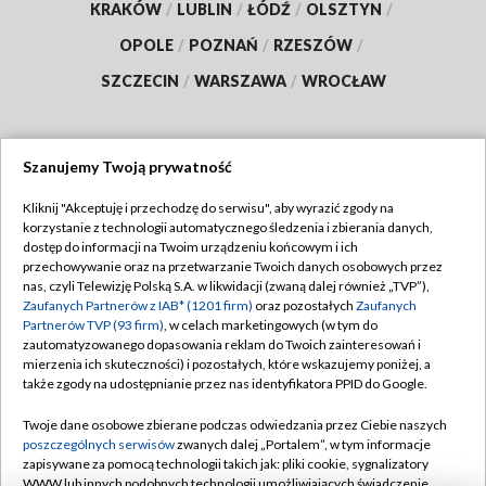
KRAKÓW
/
LUBLIN
/
ŁÓDŹ
/
OLSZTYN
/
OPOLE
/
POZNAŃ
/
RZESZÓW
/
SZCZECIN
/
WARSZAWA
/
WROCŁAW
Szanujemy Twoją prywatność
Dołącz do nas:
Kliknij "Akceptuję i przechodzę do serwisu", aby wyrazić zgody na
korzystanie z technologii automatycznego śledzenia i zbierania danych,
TVP
dostęp do informacji na Twoim urządzeniu końcowym i ich
Abonament TVP
przechowywanie oraz na przetwarzanie Twoich danych osobowych przez
Regulamin TVP
nas, czyli Telewizję Polską S.A. w likwidacji (zwaną dalej również „TVP”),
Emisja w TVP
Polityka prywatności
Zaufanych Partnerów z IAB* (1201 firm)
oraz pozostałych
Zaufanych
Partnerów TVP (93 firm)
, w celach marketingowych (w tym do
Centrum informacji TVP
Moje zgody
zautomatyzowanego dopasowania reklam do Twoich zainteresowań i
mierzenia ich skuteczności) i pozostałych, które wskazujemy poniżej, a
Naziemna Telewizja Cyfrowa
Pomoc
także zgody na udostępnianie przez nas identyfikatora PPID do Google.
Sklep TVP
Biuro reklamy
Twoje dane osobowe zbierane podczas odwiedzania przez Ciebie naszych
Rada Programowa
Kontakt
poszczególnych serwisów
zwanych dalej „Portalem”, w tym informacje
zapisywane za pomocą technologii takich jak: pliki cookie, sygnalizatory
System NOS
WWW lub innych podobnych technologii umożliwiających świadczenie