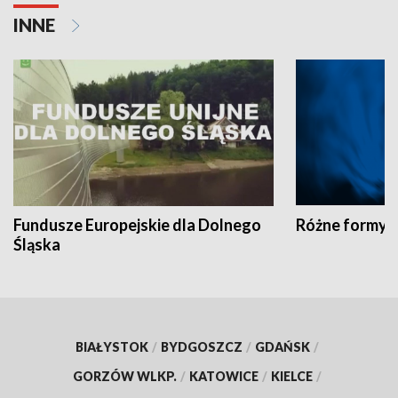
INNE
Fundusze Europejskie dla Dolnego
Różne formy t
Śląska
BIAŁYSTOK
/
BYDGOSZCZ
/
GDAŃSK
/
GORZÓW WLKP.
/
KATOWICE
/
KIELCE
/