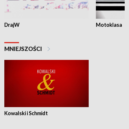
DrajW
Motoklasa
MNIEJSZOŚCI
Kowalski i Schmidt