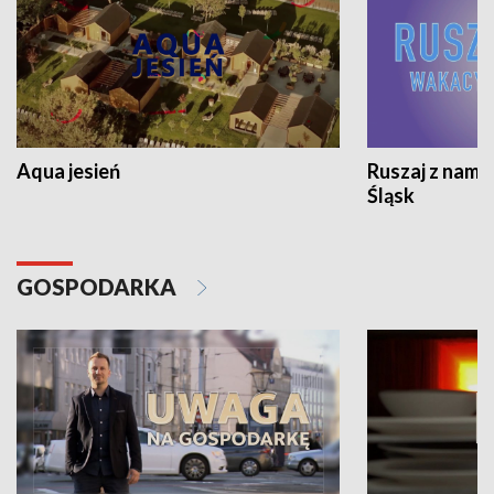
Aqua jesień
Ruszaj z nami
Śląsk
GOSPODARKA