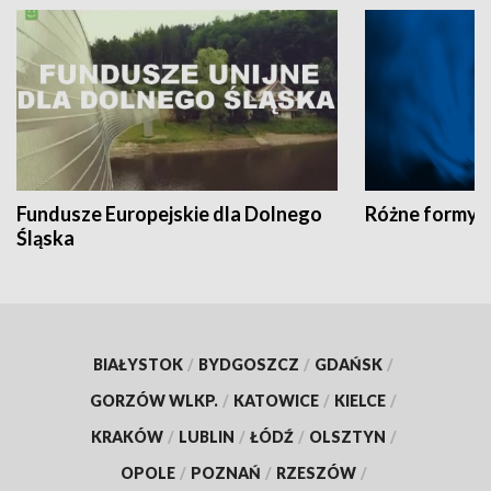
Fundusze Europejskie dla Dolnego
Różne formy t
Śląska
BIAŁYSTOK
/
BYDGOSZCZ
/
GDAŃSK
/
GORZÓW WLKP.
/
KATOWICE
/
KIELCE
/
KRAKÓW
/
LUBLIN
/
ŁÓDŹ
/
OLSZTYN
/
OPOLE
/
POZNAŃ
/
RZESZÓW
/