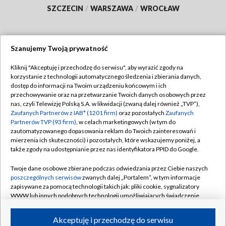
SZCZECIN
/
WARSZAWA
/
WROCŁAW
Szanujemy Twoją prywatność
Dołącz do nas:
Kliknij "Akceptuję i przechodzę do serwisu", aby wyrazić zgody na
korzystanie z technologii automatycznego śledzenia i zbierania danych,
TVP
dostęp do informacji na Twoim urządzeniu końcowym i ich
Abonament TVP
przechowywanie oraz na przetwarzanie Twoich danych osobowych przez
Regulamin TVP
nas, czyli Telewizję Polską S.A. w likwidacji (zwaną dalej również „TVP”),
Emisja w TVP
Polityka prywatności
Zaufanych Partnerów z IAB* (1201 firm)
oraz pozostałych
Zaufanych
Partnerów TVP (93 firm)
, w celach marketingowych (w tym do
Centrum informacji TVP
Moje zgody
zautomatyzowanego dopasowania reklam do Twoich zainteresowań i
mierzenia ich skuteczności) i pozostałych, które wskazujemy poniżej, a
Naziemna Telewizja Cyfrowa
Pomoc
także zgody na udostępnianie przez nas identyfikatora PPID do Google.
Sklep TVP
Biuro reklamy
Twoje dane osobowe zbierane podczas odwiedzania przez Ciebie naszych
Rada Programowa
Kontakt
poszczególnych serwisów
zwanych dalej „Portalem”, w tym informacje
zapisywane za pomocą technologii takich jak: pliki cookie, sygnalizatory
System NOS
WWW lub innych podobnych technologii umożliwiających świadczenie
dopasowanych i bezpiecznych usług, personalizację treści oraz reklam,
Informacje o nadawcy
Kanały
udostępnianie funkcji mediów społecznościowych oraz analizowanie
Akceptuję i przechodzę do serwisu
ruchu w Internecie.
Program dla prasy