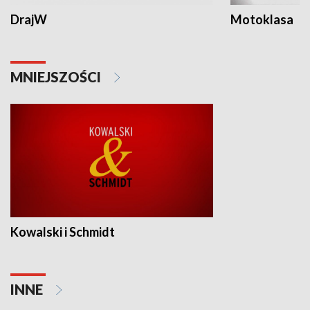
DrajW
Motoklasa
MNIEJSZOŚCI
Kowalski i Schmidt
INNE