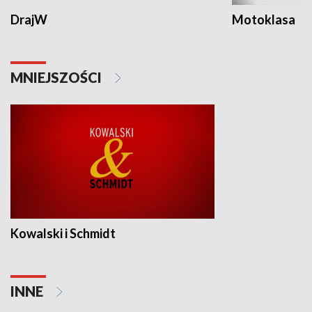
DrajW
Motoklasa
MNIEJSZOŚCI
Kowalski i Schmidt
INNE