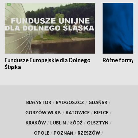
Fundusze Europejskie dla Dolnego
Różne formy t
Śląska
BIAŁYSTOK
/
BYDGOSZCZ
/
GDAŃSK
/
GORZÓW WLKP.
/
KATOWICE
/
KIELCE
/
KRAKÓW
/
LUBLIN
/
ŁÓDŹ
/
OLSZTYN
/
OPOLE
/
POZNAŃ
/
RZESZÓW
/