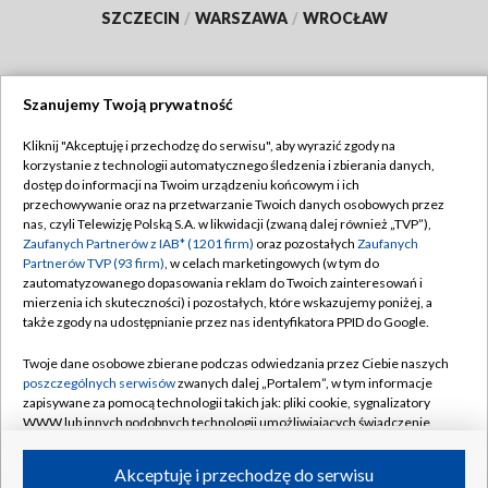
SZCZECIN
/
WARSZAWA
/
WROCŁAW
Szanujemy Twoją prywatność
Dołącz do nas:
Kliknij "Akceptuję i przechodzę do serwisu", aby wyrazić zgody na
korzystanie z technologii automatycznego śledzenia i zbierania danych,
TVP
dostęp do informacji na Twoim urządzeniu końcowym i ich
Abonament TVP
przechowywanie oraz na przetwarzanie Twoich danych osobowych przez
Regulamin TVP
nas, czyli Telewizję Polską S.A. w likwidacji (zwaną dalej również „TVP”),
Emisja w TVP
Polityka prywatności
Zaufanych Partnerów z IAB* (1201 firm)
oraz pozostałych
Zaufanych
Partnerów TVP (93 firm)
, w celach marketingowych (w tym do
Centrum informacji TVP
Moje zgody
zautomatyzowanego dopasowania reklam do Twoich zainteresowań i
mierzenia ich skuteczności) i pozostałych, które wskazujemy poniżej, a
Naziemna Telewizja Cyfrowa
Pomoc
także zgody na udostępnianie przez nas identyfikatora PPID do Google.
Sklep TVP
Biuro reklamy
Twoje dane osobowe zbierane podczas odwiedzania przez Ciebie naszych
Rada Programowa
Kontakt
poszczególnych serwisów
zwanych dalej „Portalem”, w tym informacje
zapisywane za pomocą technologii takich jak: pliki cookie, sygnalizatory
System NOS
WWW lub innych podobnych technologii umożliwiających świadczenie
dopasowanych i bezpiecznych usług, personalizację treści oraz reklam,
Informacje o nadawcy
Kanały
udostępnianie funkcji mediów społecznościowych oraz analizowanie
Akceptuję i przechodzę do serwisu
ruchu w Internecie.
Program dla prasy