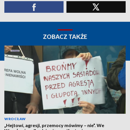
ZOBACZ TAKŻE
WROCŁAW
„Hejtowi, agresji, przemocy mówimy – nie”. We