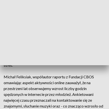
łączem internetowym. Występowanie trudności było zależne
od warunków materialnych i zamieszkania. Badani uczniowie
i rodzice zauważyli wiele problemów wynikających z nauki
zdalnej. To m.in. trudność z nauką, przyswajaniem wiedzy,
ograniczenie kontaktów z rówieśnikami czy zbyt duża ilość
czasu spędzonego przy komputerze. Te dwa ostanie
dostrzegło ponad 45 % uczniów i ponad 80 % rodziców.
Uczniowie jednak dostrzegli również pozytywne
konsekwencje zdalnego nauczania. 78 % badanych miało
więcej wolnego czasu, a u prawie 70 % uczniów zmniejszył się
stres.
Michał Feliksiak, współautor raportu z Fundacji CBOS
omawiając aspekt aktywności online zauważył, że na
przestrzeni lat obserwujemy wzrost liczby godzin
spędzonych w internecie przez młodzież. Ankietowani
najwięcej czasu przeznaczali na kontaktowanie się ze
znajomymi, słuchanie muzyki oraz - co znacząco wzrosło od