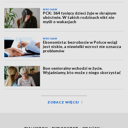
WROCŁAW
PCK: 364 tysięcy dzieci żyje w skrajnym
ubóstwie. W takich rodzinach nikt nie
myśli o wakacjach
WROCŁAW
Ekonomista: bezrobocie w Polsce wciąż
jest niskie, a niewielki wzrost nie oznacza
problemów
Bon senioralny wchodzi w życie.
Wyjaśniamy, kto może z niego skorzystać
ZOBACZ WIĘCEJ