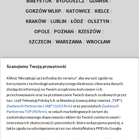
BIAŁYSTOK
/
BYDGOSZCZ
/
GDAŃSK
/
GORZÓW WLKP.
/
KATOWICE
/
KIELCE
/
KRAKÓW
/
LUBLIN
/
ŁÓDŹ
/
OLSZTYN
/
OPOLE
/
POZNAŃ
/
RZESZÓW
/
SZCZECIN
/
WARSZAWA
/
WROCŁAW
Szanujemy Twoją prywatność
Dołącz do nas:
Kliknij "Akceptuję i przechodzę do serwisu", aby wyrazić zgody na
korzystanie z technologii automatycznego śledzenia i zbierania danych,
TVP
dostęp do informacji na Twoim urządzeniu końcowym i ich
Abonament TVP
przechowywanie oraz na przetwarzanie Twoich danych osobowych przez
Regulamin TVP
nas, czyli Telewizję Polską S.A. w likwidacji (zwaną dalej również „TVP”),
Emisja w TVP
Polityka prywatności
Zaufanych Partnerów z IAB* (1201 firm)
oraz pozostałych
Zaufanych
Partnerów TVP (93 firm)
, w celach marketingowych (w tym do
Centrum informacji TVP
Moje zgody
zautomatyzowanego dopasowania reklam do Twoich zainteresowań i
mierzenia ich skuteczności) i pozostałych, które wskazujemy poniżej, a
Naziemna Telewizja Cyfrowa
Pomoc
także zgody na udostępnianie przez nas identyfikatora PPID do Google.
Sklep TVP
Biuro reklamy