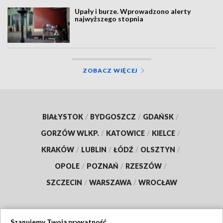
Upały i burze. Wprowadzono alerty
najwyższego stopnia
ZOBACZ WIĘCEJ
BIAŁYSTOK
/
BYDGOSZCZ
/
GDAŃSK
/
GORZÓW WLKP.
/
KATOWICE
/
KIELCE
/
KRAKÓW
/
LUBLIN
/
ŁÓDŹ
/
OLSZTYN
/
OPOLE
/
POZNAŃ
/
RZESZÓW
/
SZCZECIN
/
WARSZAWA
/
WROCŁAW
Szanujemy Twoją prywatność