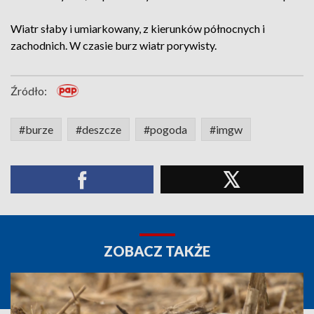
Wiatr słaby i umiarkowany, z kierunków północnych i
zachodnich. W czasie burz wiatr porywisty.
Źródło:
#burze
#deszcze
#pogoda
#imgw
ZOBACZ TAKŻE