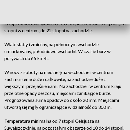
południu kraju. Prognozowana wysokość opadów miejscami
od 20 do 30 mm.
Temperatura maksymalna od 12 stopni na Suwalszczyźnie, 18
stopni w centrum, do 22 stopni na zachodzie.
Wiatr słaby i zmienny, na północnym wschodzie
umiarkowany, południowo wschodni. W czasie burz w
porywach do 65 km/h.
W nocy z soboty na niedzielę na wschodzie i w centrum
zachmurzenie duże i całkowite, na zachodzie duże z
większymi przejaśnieniami. Na zachodzie i w centrum kraju
przelotne opady deszczu, miejscami zanikające burze.
Prognozowana suma opadów do około 20 mm. Miejscami
utworzą się mgły ograniczające widzialność do 300 m.
Temperatura minimalna od 7 stopni Celsjusza na
Suwalszczyźnie, na pozostałym obszarze od 10 do 14 stopni.