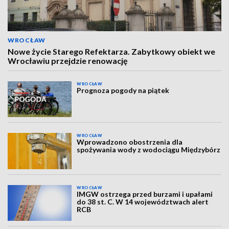
WROCŁAW
Nowe życie Starego Refektarza. Zabytkowy obiekt we
Wrocławiu przejdzie renowację
WROCŁAW
Prognoza pogody na piątek
WROCŁAW
Wprowadzono obostrzenia dla
spożywania wody z wodociągu Międzybórz
WROCŁAW
IMGW ostrzega przed burzami i upałami
do 38 st. C. W 14 województwach alert
RCB