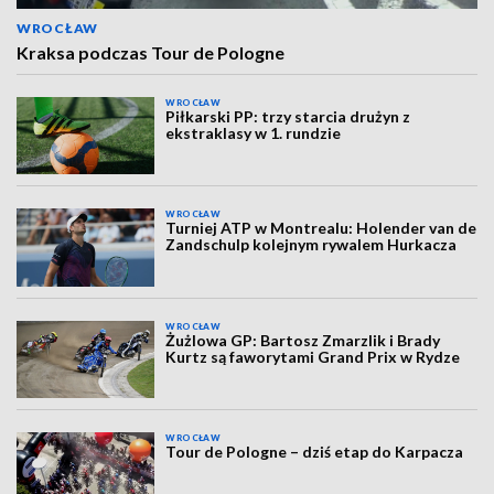
WROCŁAW
Kraksa podczas Tour de Pologne
WROCŁAW
Piłkarski PP: trzy starcia drużyn z
ekstraklasy w 1. rundzie
WROCŁAW
Turniej ATP w Montrealu: Holender van de
Zandschulp kolejnym rywalem Hurkacza
WROCŁAW
Żużlowa GP: Bartosz Zmarzlik i Brady
Kurtz są faworytami Grand Prix w Rydze
WROCŁAW
Tour de Pologne – dziś etap do Karpacza