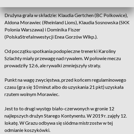
świata w Antwerpii (16:19).
Drużyna grała w składzie: Klaudia Gertchen (BC Polkowice),
Aldona Morawiec (Rheinland Lions), Klaudia Sosnowska (SKK
Polonia Warszawa) i Dominika Fiszer
(PolskaStrefaInwestycji Enea Gorzów Wlkp.).
Od początku spotkania podopieczne trenerki Karoliny
Szlachty miały przewagę nad rywalem. W połowie meczu
prowadziły 12:6, ale rywalki zmniejszyły straty.
Punkt na wagę zwycięstwa, przed końcem regulaminowego
czasu (gra się 10 minut albo do uzyskania 21 pkt) uzyskała
rzutem wolnym Morawiec.
Jest to to drugi występ biało-czerwonych w gronie 12
najlepszych drużyn Starego Kontynentu. W 2019 r. zajęły 12.
lokatę. W Grazu odbywa się siódma mistrzostw w tej
odmianie koszykówki.