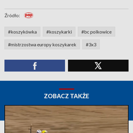
Źródło:
#koszykówka
#koszykarki
#bc polkowice
#mistrzostwa europy koszykarek
#3x3
ZOBACZ TAKŻE