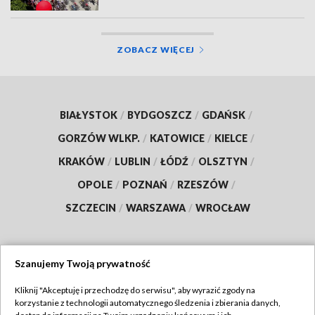
ZOBACZ WIĘCEJ
BIAŁYSTOK
/
BYDGOSZCZ
/
GDAŃSK
/
GORZÓW WLKP.
/
KATOWICE
/
KIELCE
/
KRAKÓW
/
LUBLIN
/
ŁÓDŹ
/
OLSZTYN
/
OPOLE
/
POZNAŃ
/
RZESZÓW
/
SZCZECIN
/
WARSZAWA
/
WROCŁAW
Szanujemy Twoją prywatność
Dołącz do nas:
Kliknij "Akceptuję i przechodzę do serwisu", aby wyrazić zgody na
korzystanie z technologii automatycznego śledzenia i zbierania danych,
TVP