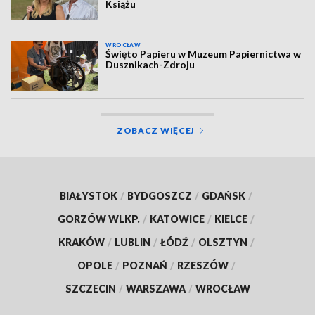
Książu
WROCŁAW
Święto Papieru w Muzeum Papiernictwa w
Dusznikach-Zdroju
ZOBACZ WIĘCEJ
BIAŁYSTOK
/
BYDGOSZCZ
/
GDAŃSK
/
GORZÓW WLKP.
/
KATOWICE
/
KIELCE
/
KRAKÓW
/
LUBLIN
/
ŁÓDŹ
/
OLSZTYN
/
OPOLE
/
POZNAŃ
/
RZESZÓW
/
SZCZECIN
/
WARSZAWA
/
WROCŁAW