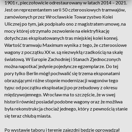
1901 r., pieczołowicie odrestaurowany w latach 2014 – 2021.
Jest on reprezentantem serii 50 czteroosiowych tramwajów,
zamówionych przez Wrocławskie Towarzystwo Kolei
Ulicznej po tym, jak podpisało ono z magistratem umowę, na
mocy której otrzymało zezwolenie na elektryfikację
dotychczas eksploatowanych tras miejskiej kolei konnej.
Wartość tramwaju Maximum wynika z tego, że czteroosiowe
wagony z początku XX w. są niezwykłą rzadkością na skalę
światową. W Europie Zachodniej i Stanach Zjednoczonych
można napotkać jedynie pojedyncze egzemplarze. Do tej
pory tylko Berlin mógł pochwalić się trzema eksponatami
obrazującymi różne stopnie modernizacji wagonów tego
typu: od początku eksploatacji po przebudowy z okresu
międzywojennego. Wrocław ma to szczęście, że w swej
historii również posiadał podobne wagony oraz że możliwa
była rekonstrukcja chociaż jednego, który z pewnością stanie
się teraz chlubą miasta.
Po wystawie taboru i terenie zajezdni będzie oprowadzał