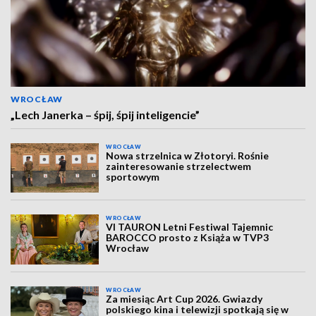
WROCŁAW
„Lech Janerka – śpij, śpij inteligencie”
WROCŁAW
Nowa strzelnica w Złotoryi. Rośnie
zainteresowanie strzelectwem
sportowym
WROCŁAW
VI TAURON Letni Festiwal Tajemnic
BAROCCO prosto z Książa w TVP3
Wrocław
WROCŁAW
Za miesiąc Art Cup 2026. Gwiazdy
polskiego kina i telewizji spotkają się w