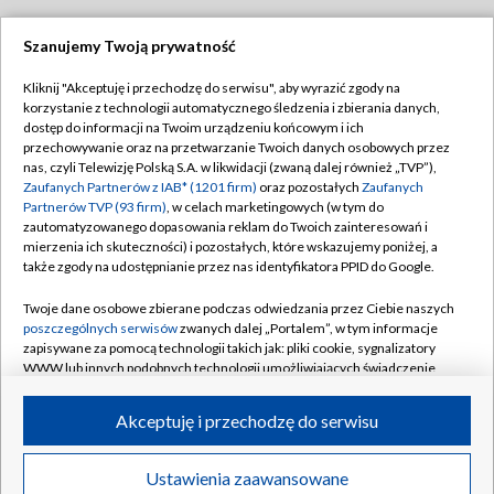
Szanujemy Twoją prywatność
Dołącz do nas:
Kliknij "Akceptuję i przechodzę do serwisu", aby wyrazić zgody na
korzystanie z technologii automatycznego śledzenia i zbierania danych,
TVP
dostęp do informacji na Twoim urządzeniu końcowym i ich
Abonament TVP
przechowywanie oraz na przetwarzanie Twoich danych osobowych przez
Regulamin TVP
nas, czyli Telewizję Polską S.A. w likwidacji (zwaną dalej również „TVP”),
Emisja w TVP
Polityka prywatności
Zaufanych Partnerów z IAB* (1201 firm)
oraz pozostałych
Zaufanych
Partnerów TVP (93 firm)
, w celach marketingowych (w tym do
Centrum informacji TVP
Moje zgody
zautomatyzowanego dopasowania reklam do Twoich zainteresowań i
mierzenia ich skuteczności) i pozostałych, które wskazujemy poniżej, a
Naziemna Telewizja Cyfrowa
Pomoc
także zgody na udostępnianie przez nas identyfikatora PPID do Google.
Sklep TVP
Biuro reklamy
Twoje dane osobowe zbierane podczas odwiedzania przez Ciebie naszych
Rada Programowa
Kontakt
poszczególnych serwisów
zwanych dalej „Portalem”, w tym informacje
zapisywane za pomocą technologii takich jak: pliki cookie, sygnalizatory
System NOS
WWW lub innych podobnych technologii umożliwiających świadczenie
dopasowanych i bezpiecznych usług, personalizację treści oraz reklam,
Informacje o nadawcy
Kanały
udostępnianie funkcji mediów społecznościowych oraz analizowanie
Akceptuję i przechodzę do serwisu
ruchu w Internecie.
Program dla prasy
©2026 Telewizja Polska S.A. w likwidacji
Biuro Reklamy
Twoje dane osobowe zbierane podczas odwiedzania przez Ciebie
Ustawienia zaawansowane
poszczególnych serwisów
na Portalu, takie jak adresy IP, identyfikatory