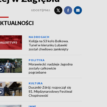
UDOSTĘPNIJ:
KTUALNOŚCI
NA DROGACH
Kolizja na S3 koło Bolkowa.
Tunel w kierunku Lubawki
został chwilowo zamknięty
POLITYKA
Morawiecki: nadzieje Jagodna
zostały całkowicie
pogrzebane
KULTURA
Duszniki-Zdrój: rozpoczął się
81. Międzynarodowy Festiwal
Chopinowski
INNE