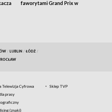
kacza
faworytami Grand Prix w
Rydze
KÓW
/
LUBLIN
/
ŁÓDŹ
/
ROCŁAW
 Telewizja Cyfrowa
Sklep TVP
la prasy
tograficzny
sing (znaki)