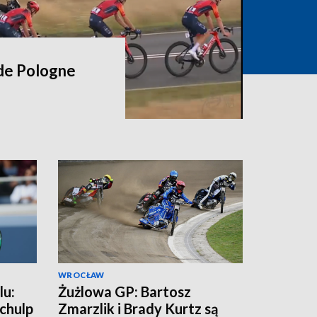
 de Pologne
WROCŁAW
lu:
Żużlowa GP: Bartosz
chulp
Zmarzlik i Brady Kurtz są