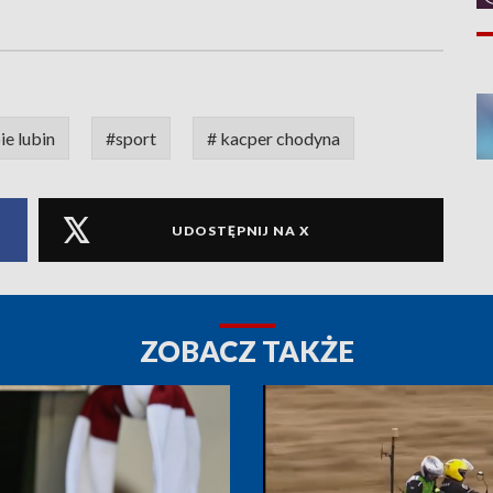
ie lubin
#sport
# kacper chodyna
UDOSTĘPNIJ NA X
ZOBACZ TAKŻE