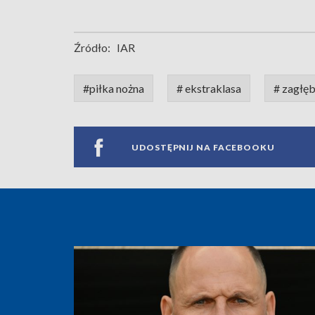
Źródło:
IAR
#piłka nożna
# ekstraklasa
# zagłęb
UDOSTĘPNIJ NA FACEBOOKU